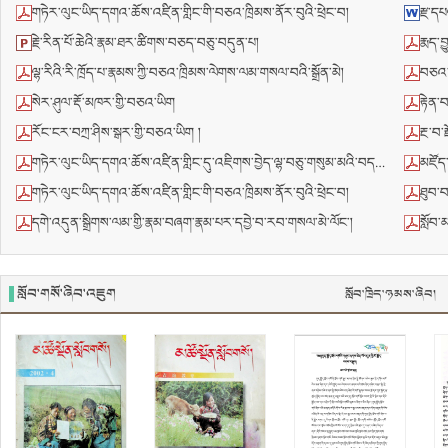
གཏེར་ལུང་ཡིད་དགའ་ཆོས་འཛིན་གླིང་གི་བཅའ་ཁྲིམས་ནོར་བུའི་ཕྲེང་བ།
རྫ་དཔ
རྗེ་རིན་པོ་ཆེའི་རྣམ་ཐར་ཚིགས་བཅད་བཅུ་བདུན་པ།
རྨད་བ
ལྷ་རིའི་རི་ཁྲོད་པ་རྣམས་ཀྱི་བཅའ་ཁྲིམས་ལེགས་ལམ་གསལ་བའི་སྒྲོན་མེ།
བཅའ་
སེར་ཤུལ་རྡོ་མཁར་གྱི་བཅའ་ཡིག
རྟེན་བཞེ
རོང་ངར་བཀྲ་ཤིས་སྒར་གྱི་བཅའ་ཡིག །
རྔ་བ་
གཏེར་ལུང་ཡིད་དགའ་ཆོས་འཛིན་གླིང་དུ་འཇིགས་བྱེད་ལྷ་བཅུ་གསུམ་མའི་བདག་འཇུག་བཞེས་ཚུལ་དཔལ་ལྡན་སྨད་རྒྱུད་གྲྭ་ཚང་གི་ཕྱག་ལེན་ཇི་བཞིན་གསར་དུ་བཙུགས་པའི་ཆོས་ཐོག་གི་འདོན་སྒྲིག་རིམ་པ།
མཛོད་
གཏེར་ལུང་ཡིད་དགའ་ཆོས་འཛིན་གླིང་གི་བཅའ་ཁྲིམས་ནོར་བུའི་ཕྲེང་བ།
ཐུབ་བ
དགེ་འདུན་སྒྲིགས་ལམ་གྱི་རྣམ་བཞག་རྣམ་པར་དབྱེ་བ་རབ་གསལ་མེ་ལོང་།
སློབ་
སློབ་གསོ་ཞིབ་འཇུག
སློབ་ཁྲིད་ཉམས་ཞིབ།