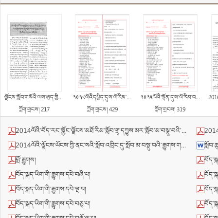
ལྗོངས་སློབ་གསོའི་ལས་ཨུད་ཀྱིས་གུང་ཁྲན་ཏང་ཡོན་གྱི་སྔོན་ཐོན་རང་བཞིན་རྒྱུན་འཁྱོངས་བྱ་རྒྱུའི་སློབ་གསོའི་བྱེད་སྒོ་སྤེལ་བའི་སྐུལ་སློང་ཚོགས་ཆེན་ལྷ་སར་འཚོགས་པ།
༢༠༢༥ལོའིདཔྱིད་དུས་ལོ་རིམ་བདུན་པའི་བོད་ཡིག་དཀྱིལ་རྒྱུགས་ཚད་འཇལ་རྒྱུགས་གཞི།
༢༠༢༥ལོའི་སྟོན་དུས་ལོ་རིམ་བརྒྱད་པའི་བོད་ཡིག་ཟླ་རྒྱུགས་ཚད་འཇལ་རྒྱུགས་གཞི།
2016ལོའི་བོད་རང་སྐྱོ
ཀློག་གྲངས། 217
ཀློག་གྲངས། 429
ཀློག་གྲངས། 319
2014ལོའི་བོད་རང་སྐྱོང་ལྗོངས་མཐོ་རིམ་སློབ་གྲྭ་དཀྱུས་མར་སློབ་མ་བསྡུ་བའི་གཅིག་གྱུར་རྒྱུགས་ཤོག་ལས་བོད་སྐད་ཡིག་རྒྱུགས་ཤོག་གི་དཔྱད་ཞིབ་ཕྲན་བུ།
2014ལོའི་བ
2014ལོའི་ལྗོངས་ཡོངས་ཀྱི་ནང་སའི་སློབ་འབྲིང་དུ་སློབ་མ་བསྡུ་བའི་རྒྱུགས་གཞིའི་དབྱེ་ཞིབ་རགས་གླེང་།
སློབ་
བློ་རྒྱུགས།
བོད་ས
བོད་སྐད་ཡིག་གི་རྒྱུགས་དཔེ་བཞི་པ།
བོད་ས
བོད་སྐད་ཡིག་གི་རྒྱུགས་དཔེ་ལྔ་པ།
བོད་ས
བོད་སྐད་ཡིག་གི་རྒྱུགས་དཔེ་བཅུ་པ།
བོད་ས