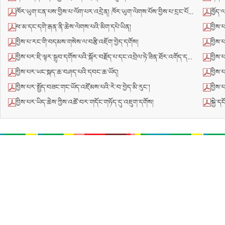
ཁོར་ཡུག་ངན་པས་བྱིས་པ་ལོག་པར་འདྲེན། ཁོར་ཡུག་ལེགས་པོས་བྱིས་པ་དྲང་པོར་སྲོང་།
ཁྱོད་
ཕ་མ་དང་དགེ་རྒན་ནི་ཆེས་ལེགས་པའི་མིག་དཔེ་ཡིན།
བྱིས་
བྱིས་པ་རང་གི་བདམས་གསེས་ལ་བརྩི་འཇོག་བྱེད་དགོས།
བྱིས་པ
བྱིས་པར་ཇི་ལྟར་སྒྲུབ་དགོས་པའི་སྐོར་བརྗོད་པ་དང་འབྲེལ་ཏེ་ཟིན་ཐོར་འགོད་དགོས།
བྱིས་
བྱིས་པར་ཡང་སྐད་ཆ་བཤད་པའི་དབང་ཆ་ཡོད།
བྱིས་
བྱིས་པར་སྤྱོད་བཟང་གང་ཡོད་འཛོམས་པའི་རེ་བ་བྱེད་མི་རུང་།
བྱིས་པར
བྱིས་པར་ཡིད་ཆེས་ཀྱིས་འཚོ་བར་གདོང་གཏོད་དུ་འཇུག་དགོས།
སྐྱེ་ད