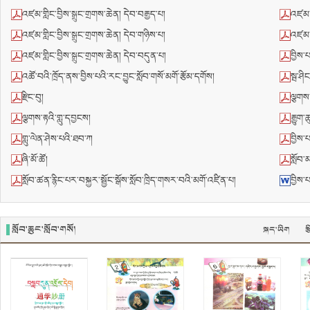
འཛམ་གླིང་བྱིས་སྒྲུང་གྲགས་ཆེན། དེབ་བརྒྱད་པ།
འཛམ་ག
འཛམ་གླིང་བྱིས་སྒྲུང་གྲགས་ཆེན། དེབ་གཉིས་པ།
འཛམ་ག
འཛམ་གླིང་བྱིས་སྒྲུང་གྲགས་ཆེན། དེབ་བདུན་པ།
བྱིས་
འཚོ་བའི་ཁྲོད་ནས་བྱིས་པའི་རང་བྱུང་སློབ་གསོ་མགོ་རྩོམ་དགོས།
སྦ་ཤིང
རྫིང་བུ།
ལྕགས་
ལྕགས་རྟའི་གླུ་དབྱངས།
རྒྱུག་ཆ
གླུ་ལེན་ཤེས་པའི་ཐབ་ཀ
བྱིས་པ
ཞི་མོ་ཚོ།
སློབ་མ
སློབ་ཚན་རྙིང་པར་བསྐྱར་སྦྱོང་སྒོས་སློབ་ཁྲིད་གསར་བའི་མགོ་འཛིན་པ།
བྱིས་
སློབ་ཆུང་སློབ་གསོ།
སྐད་ཡིག
ར