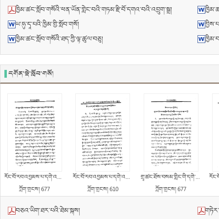
ཁྱིམ་ཚང་སློབ་གསོའི་ཕན་ཡོན་གླེང་བའི་གཏམ་རྫི་བོ་དགའ་བའི་འབྲུག་སྒྲ།
ཁྱིམ་
ཡ་ཧུ་དཱ་པའི་ཁྱིམ་གྱི་སློབ་གསོ།
བྱིས་
ཁྱིམ་ཚང་སློབ་གསོའི་ཐད་ཀྱི་ལྟ་ཚུལ་བཅུ།
ཁྱིམ་
དགོན་སྡེ་སློབ་གསོ།
རོང་བོ་རབ་འབྱམས་པ་དགེ་འདུན་བློ་བཟང་གིས་གནང་བའི་ཆོ་འཕྲུལ་སྨོན་ལམ་སྐབས་ཀྱི་ཚོགས་གཏམ་བསྟན་པའི་གན་མཛོད།
རོང་བོ་རབ་འབྱམས་པ་དགེ་འདུན་བློ་བཟང་ཚོགས་ཆེན་དགེ་བསྐོས་ལ་བཞུགས་སྐབས་ཀྱི་ཚོགས་གཏམ་རྒྱལ་བསྟན་སྙིང་པོ།
གྲྭ་ཚང་ཐོས་བསམ་གླིང་གི་དགེ་བསྐོས་ལ་བཞུགས་སྐབས་ཀྱི་ཚོགས་གཏམ་བཀྲ་ཤིས་ཆོས་འཁོར།
རོང་བོ་ཐོས་བསམ་ར
ཀློག་གྲངས། 677
ཀློག་གྲངས། 610
ཀློག་གྲངས། 677
བཅའ་ཡིག་ཐར་པའི་ཐེམ་སྐས།
གཏེར་ལུང་ཡིད་