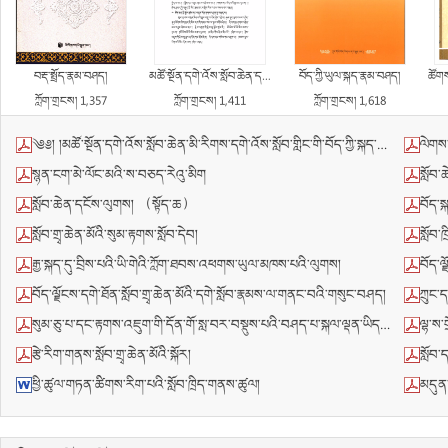
བརྡ་སྤྲོད་རྣམ་བཤད།
མཚོ་སྔོན་དགེ་འོས་སློབ་ཆེན་དགེ་རྒན་ཆེན་མོ་ལྕགས་ཐར་རྒྱལ་ལགས་ཀྱི་བརྡ་སྤྲོད་དཔེ་ཁྲིད།
བོད་ཀྱི་ཡུལ་སྐད་རྣམ་བཤད།
ཚོགས་གས
ཀློག་གྲངས། 1,357
ཀློག་གྲངས། 1,411
ཀློག་གྲངས། 1,618
༄༅། །མཚོ་སྔོན་དགེ་འོས་སློབ་ཆེན་མི་རིགས་དགེ་འོས་སློབ་གླིང་གི་བོད་ཀྱི་སྐད་ ཡིག་དང་རྩོམ་རིག་ཆེད་གཉེར་གྱིས་སྦྱོང་བའི་ཞིབ་འཇུག་སློབ་མས་ ངེས་པར་བཀླག་དགོས་པའི་དཔེ་ཐོ།
ལེགས་ས
སྙན་ངག་མེ་ལོང་མའི་ས་བཅད་རེའུ་མིག
སློབ་
སློབ་ཆེན་དངོས་ལུགས། （སྟོད་ཆ）
བོད་ས
སློབ་གྲྭ་ཆེན་མོའི་སུམ་རྟགས་སློབ་དེབ།
སློབ་
རྒྱ་སྐད་དུ་བྲིས་པའི་ཡི་གེའི་ཀློག་ཐབས་འཕགས་ཡུལ་མཁས་པའི་ལུགས།
བོད་ལྗ
བོད་ལྗོངས་དགེ་ཐོན་སློབ་གྲྭ་ཆེན་མོའི་དགེ་སློབ་རྣམས་ལ་གནང་བའི་གསུང་བཤད།
ཀྲུང་
སུམ་ཅུ་པ་དང་རྟགས་འཇུག་གི་དོན་གོ་སླ་བར་བསྡུས་པའི་བཤད་པ་སྐལ་ལྡན་ཡིད་ཀྱི་པད་མ་འབྱེད་པའི་སྣང་བའི་མཛོད།
ལྷ་ས་གྲོ
རྩེ་རིག་གནས་སློབ་གྲྭ་ཆེན་མོའི་སྐོར།
སློབ་
ཕྱི་ཚུལ་གཏན་ཚིགས་རིག་པའི་སློབ་ཁྲིད་གནས་ཚུལ།
མདུན་ས