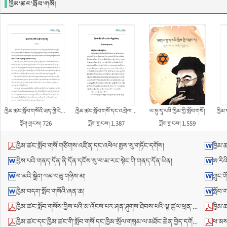
ཁྱིམ་ཚང་སློབ་གསོ།
ཁྱིམ་ཚང་སློབ་གསོའི་ཐད་ཀྱི་ངེས་དོན་བཞི།
ཁྱིམ་ཚང་སློབ་གསོ་དང་འབྲེལ་བའི་རྒྱུན་ཤེས་ལྔ།
ཡ་ཧུ་དཱ་པའི་ཁྱིམ་གྱི་སློབ་གསོ།
ཁྱིམ་བདག
ཀློག་གྲངས། 726
ཀློག་གྲངས། 1,387
ཀློག་གྲངས། 1,559
ཁྱིམ་ཚང་སློབ་གསོ་གཙིགས་འཛིན་དང་འཕེལ་རྒྱས་སུ་གཏོང་དགོས།
ཁྱིམ་
བྱིས་པའི་གནད་དོན་ནི་དོན་དངོས་སུ་ཕ་མ་རང་སྟེང་གི་གནད་དོན་ཡིན།
ཨ་རིའ
ཕ་མའི་སྒྲིག་ལམ་བཅུ་གཉིས་མ།
ཀྲུང་
ཁྱིམ་བདག་སློབ་གསོའི་ཞན་ཆ།
སློབ་
ཁྱིམ་ཚང་སློབ་གསོས་བྱིས་པའི་མ་འོངས་པར་ཤན་ཤུགས་ཐེབས་པའི་ལྟ་ཚུལ་ཕྲན་བུ།
ཁྱིམ་
ཁྱིམ་ཚང་དང་ཁྱིམ་ཚང་གི་སློབ་གསོ་དང་ཁྱིམ་སྲོལ་གསུམ་ལ་མཐོང་ཆེན་བྱེད་དགོས།
ཕ་མས་