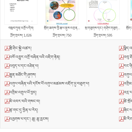
བསླབ་ཀུན་འགྲོལ་དེབ།
སྲོག་ཆགས་ཀྱི་རྩལ་ནུས་འགྲན་ཚོགས།
སྲ་གཟུགས་དང་། གཤེར་གཟུགས། རླུང་གཟུགས།
སྲོག
ཀློག་གྲངས། 1,026
ཀློག་གྲངས། 750
ཀློག་གྲངས། 595
རྩི་ཤིང་སྐྱེ་འཚར།
ལྗིད་
འཕོ་འགྱུར་འགྲོ་བཞིན་པའི་འཇིག་རྟེན།
འབུ་ཐ
འབུད་པ་དང་འཐེན་པ།
རང་ཉི
རྒྱུན་མཐོང་གི་ཤུགས།
འགུལ
འགུལ་བཞིན་པའི་དངོས་པོ་འགུལ་མཚམས་འཇོག་ཏུ་བཅུག་པ།
འགྲིམ
འགྲིམ་འགྲུལ་ཡོ་བྱད།
འདྲ་པ
མེ་འབར་བའི་གསང་བ།
ཚེ་སྲ
ཚྭ་གང་དུ་ཕྱིན་པ་རེད།
ཞིང་
འཁྱགས་པ་དང་། ཆུ། ཆུ་རླངས།
མི་རི