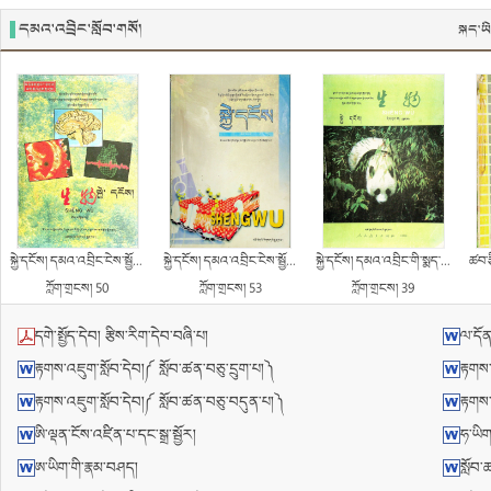
དམའ་འབྲིང་སློབ་གསོ།
སྐད་ཡ
སྐྱེ་དངོས། དམའ་འབྲིང་ངེས་སྦྱོང་དེབ་གཉིས་པ།
སྐྱེ་དངོས། དམའ་འབྲིང་ངེས་སྦྱོང་དེབ་དང་པོ།
སྐྱེ་དངོས། དམའ་འབྲིང་གི་སྨད་ཆ། དེབ་དང་པོ།
ཚབ་རྩིས།
ཀློག་གྲངས། 50
ཀློག་གྲངས། 53
ཀློག་གྲངས། 39
དགེ་སྤྱོད་དེབ། རྩིས་རིག་དེབ་བཞི་པ།
ལ་དོན་ག
རྟགས་འཇུག་སློབ་དེབ།༼ སློབ་ཚན་བཅུ་དྲུག་པ།༽
རྟགས་
རྟགས་འཇུག་སློབ་དེབ།༼ སློབ་ཚན་བཅུ་བདུན་པ།༽
རྟགས་
ཨི་ལྡན་ངོས་འཛིན་པ་དང་སྒྲ་སྦྱོར།
ཧ་ཡིག
ཨ་ཡིག་གི་རྣམ་བཤད།
སློབ་