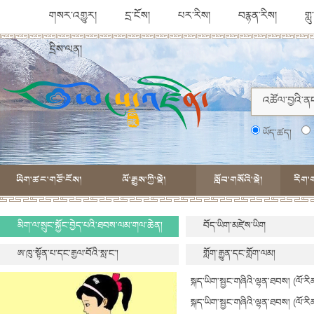
གསར་འགྱུར།
དྲ་ངོས།
པར་རིས།
བརྙན་རིས།
གླ
དྲིས་ལན།
ཡོད་ཚད།
ཡིག་ཚང་གཙོ་ངོས།
ལོ་རྒྱུས་ཀྱི་སྡེ།
སློབ་གསོའི་སྡེ།
རིག་ག
མིག་ལ་སྲུང་སྐྱོང་བྱེད་པའི་ཐབས་ལམ་གལ་ཆེན།
བོད་ཡིག་མཛེས་ཡིག
ཨ་ཁུ་སྟོན་པ་དང་རྒྱལ་བོའི་སླ་ང་།
གློག་རྒྱུན་དང་གློག་ལམ།
སྐད་ཡིག་སྦྱང་གཞིའི་ལྷན་ཐབས། (ལོ་རི
སྐད་ཡིག་སྦྱང་གཞིའི་ལྷན་ཐབས། (ལོ་རི