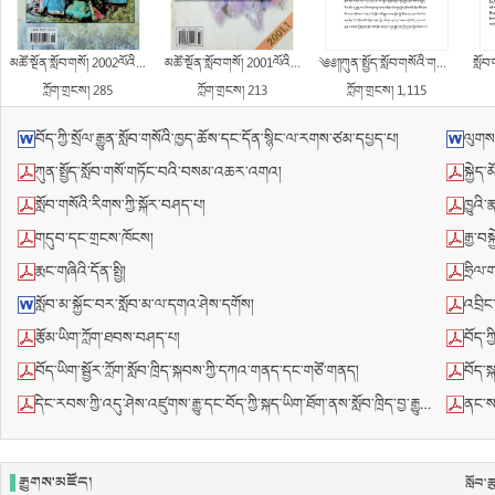
མཚོ་སྔོན་སློབ་གསོ། 2002ལོའི་དུས་དེབ་གཉིས་པ།
མཚོ་སྔོན་སློབ་གསོ། 2001ལོའི་དུས་དེབ་དང་པོ།
༄༅།།ཀུན་སྤྱོད་སློབ་གསོའི་གཞུང་ལུགས་ཆེན་པོ་བདུན་གྱི་ངོ་སྤྲོད་རགས་བསྡུས།
སློབ་གས
ཀློག་གྲངས། 285
ཀློག་གྲངས། 213
ཀློག་གྲངས། 1,115
བོད་ཀྱི་སྲོལ་རྒྱུན་སློབ་གསོའི་ཁྱད་ཆོས་དང་དོན་སྙིང་ལ་རགས་ཙམ་དཔྱད་པ།
ལུགས་
ཀུན་སྤྱོད་སློབ་གསོ་གཏོང་བའི་བསམ་འཆར་འགའ།
སྐྱེད་
སློབ་གསོའི་རིགས་ཀྱི་སྐོར་བཤད་པ།
ཁྱུའི
གདུབ་དང་གྲངས་ཁོངས།
རྒྱ་བས
རྨང་གཞིའི་དོན་སྤྱི།
ཧྲིལ་ག
སློབ་མ་སྐྱོང་བར་སློབ་མ་ལ་དགའ་ཤེས་དགོས།
འབྲིང་རིམ
རྩོམ་ཡིག་ཀློག་ཐབས་བཤད་པ།
བོད་ཀྱ
བོད་ཡིག་སྦྱོར་ཀློག་སློབ་ཁྲིད་སྐབས་ཀྱི་དཀའ་གནད་དང་གཙོ་གནད།
བོད་སྐད
དེང་རབས་ཀྱི་འདུ་ཤེས་འཛུགས་རྒྱུ་དང་བོད་ཀྱི་སྐད་ཡིག་ཐོག་ནས་སློབ་ཁྲིད་བྱ་རྒྱུ་གཉིས་ནི་བོད་ལྗོངས་དར་རྒྱས་གཏོང་བའི་མཐུན་རྐྱེན་དམ་པ་ཞིག་ཡིན།
ནང་སར་སློབ
རྒྱུགས་མཛོད།
སློབ་ཆ