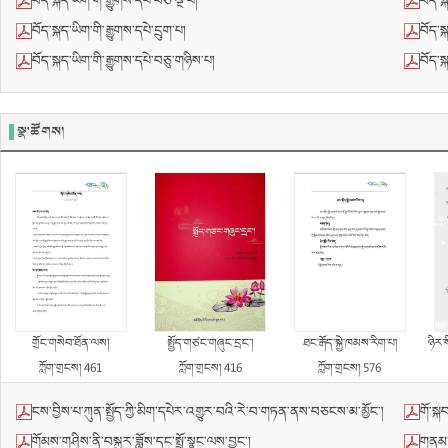
བོད་སྐད་ཡིག་གི་རྒྱུགས་དཔེ་བཅོ་ལྔ་པ།
བོད་ས
བོད་སྐད་ཡིག་གི་རྒྱུགས་དཔེ་དྲུག་པ།
བོད་ས
བོད་སྐད་ཡིག་གི་རྒྱུགས་དཔེ་བཅུ་གཉིས་པ།
བོད་ས
སྣ་ཚོགས།
གྲོང་གསེབ་ཐོན་ལས།
སྤྱོད་གཙང་གཞུང་དྲང་།
ཐང་རྒོད་སྐྱེ་ཁམས་རིག་པ།
ཉིར་སི
ཀློག་གྲངས། 461
ཀློག་གྲངས། 416
ཀློག་གྲངས། 576
ངས་བྱིས་པ་ཀུན་སྤྱོད་ཀྱི་མིག་དཔེར་འགྱུར་བའི་རེ་བ་གཏན་ནས་བཅངས་མ་མྱོང་།
གོ་སྐ
གོམས་གཤིས་ནི་བསྐྱར་ཟློས་དང་སྤྲོ་སྣང་ལས་བྱུང་།
གནམ་ར