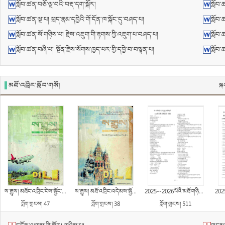
སློབ་ཚན་བཅོ་ལྔ་བའི་བརྡ་དག་སྐོར།
སློབ་
སློབ་ཚན་ལྔ་པ། ཕྲད་རྣམ་དབྱེའི་གོ་དོན་ཁ་སྐོང་དུ་བཤད་པ།
སློབ་
སློབ་ཚན་སོ་གཉིས་པ། རྗེས་འཇུག་གི་རྟགས་ཀྱི་འཇུག་པ་བཤད་པ།
སློབ་ཚ
སློབ་ཚན་བཞི་པ། སྔོན་རྗེས་སོགས་ཁྱད་པར་གྱི་དབྱེ་བ་བསྟན་པ།
སློབ་
མཐོ་འབྲིང་སློབ་གསོ།
སྐ
ས་རྒྱུས། མཐོང་འབྲིང་ངེས་སྦྱོང་། སྨད་ཆ།
ས་རྒྱུས། མཐོ་འབྲིང་འདེམས་སྦྱོང་། དེབ་དང་པོ།
2025--2026ལོའི་མཐོ་གཉིས་སྟོད་ཆའི་མཇུག་རྒྱུགས་རྒྱུགས་གཞི ། བོད་སྐད་ཡིག
2025--2026ལོ
ཀློག་གྲངས། 47
ཀློག་གྲངས། 38
ཀློག་གྲངས། 511