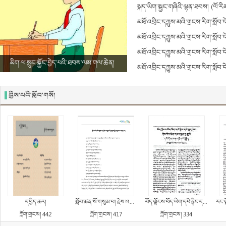
ཆ།)
སྐད་ཡིག་སྦྱང་གཞིའི་ལྷན་ཐབས། (ལོ་རི
མཐོ་འབྲིང་དཀྱུས་མའི་གྲངས་རིག་སློབ་ད
2)
མཐོ་འབྲིང་དཀྱུས་མའི་གྲངས་རིག་སློབ་ད
1)
མཐོ་འབྲིང་དཀྱུས་མའི་གྲངས་རིག་སློབ་དེ
མིག་ལ་སྲུང་སྐྱོང་བྱེད་པའི་ཐབས་ལམ་གལ་ཆེན།
མཐོ་འབྲིང་དཀྱུས་མའི་གྲངས་རིག་སློབ་ད
4)
བྱིས་པའི་སློབ་གསོ།
དཔྱིད་ཆར།
སློབ་ཚན་སོ་གསུམ་པ། རྗེས་འཇུག་གི་རྟགས་ཀྱི་འཇུག་པ་བཤད་པ།
བོད་ལྗོངས་བོད་ཡིག་དཔེ་རྙིང་དཔེ་སྐྲུན་ཁང་གིས་རིང་མིན་དཔར་སྐྲུན་བྱ་རྒྱུའི་དཔེ་དེབ་ཁག་ཅིག་ངོ་སྤྲོད།
རང་ལྗོངས་སུ་འབྲིང་རིམ་
ཀློག་གྲངས། 442
ཀློག་གྲངས། 417
ཀློག་གྲངས། 334