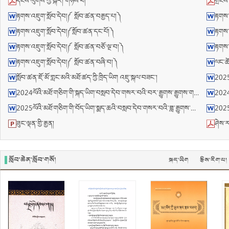
དངོས་ལུགས་ཀྱི་སྐོར། གཉིས་པ།
གྲངས་
རྟགས་འཇུག་སློབ་དེབ།༼ སློབ་ཚན་བརྒྱད་པ།༽
རྟགས་
རྟགས་འཇུག་སློབ་དེབ།༼སློབ་ཚན་དང་པོ།༽
རྟགས་
རྟགས་འཇུག་སློབ་དེབ།༼ སློབ་ཚན་བཅོ་ལྔ་བ།༽
རྟགས་
རྟགས་འཇུག་སློབ་དེབ།༼ སློབ་ཚན་བཞི་བ།༽
ལང་ཚོའ
སློབ་ཚན་ཇོ་མོ་གླང་མའི་མཐོ་ཚད་ཀྱི་ཁྲིད་ཡིག འཇུ་སྐལ་བཟང་།
2025མ
2024ལོའི་མཐོ་གཅིག་གི་སྐད་ཡིག་བསླབ་དེབ་གསར་བའི་བར་རྒྱུགས་རྒྱུགས་གཞི།
2024ལ
2025ལོའི་མཐོ་གཅིག་གི་བོད་ཡིག་སྨད་ཆའི་བསླབ་དེབ་གསར་བའི་ཟླ་རྒྱུགས་དང་པོའི་རྒྱུགས་གཞི།
2025ལོ
ཟུང་ལྡན་གྱི་རྒྱན།
ཤེས་ར
སློབ་ཆེན་སློབ་གསོ།
སྐད་ཡིག
རྩིས་རིག་པ།