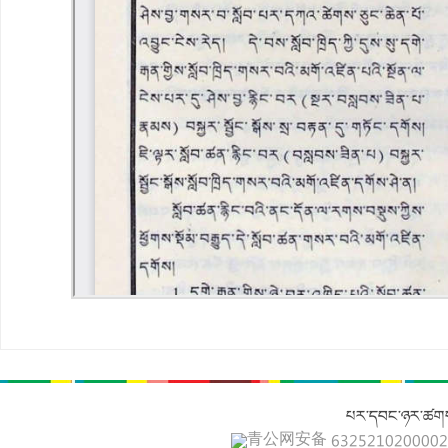
པར་དབང་ཉར་ཚགས
青公网安备 632521020000