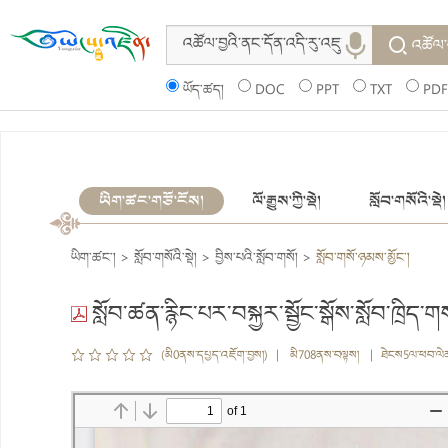
འཚོལ་
ཡོད་ཚད།
DOC
PPT
TXT
PDF
ཡིག་ཚང་གཙོ་ངོས།
ལོ་རྒྱུས་ཀྱི་སྡེ།
སློབ་གསོའི་སྡེ།
ཡིག་ཚང་།
>
སློབ་གསོའི་སྡེ།
>
བྱིས་པའི་སློབ་གསོ།
>
སློབ་གསོ་ཉམས་མྱོང་།
སློབ་ཚན་རྙིང་པར་བསྐྱར་སྦྱོང་སྒོས་སློབ་ཁྲིད
(མི0ནས་དཔྱད་འཇོག་བྱས།) | མི708ནས་བལྟས། | ཐེངས5ལ་ཕབ་ལེ