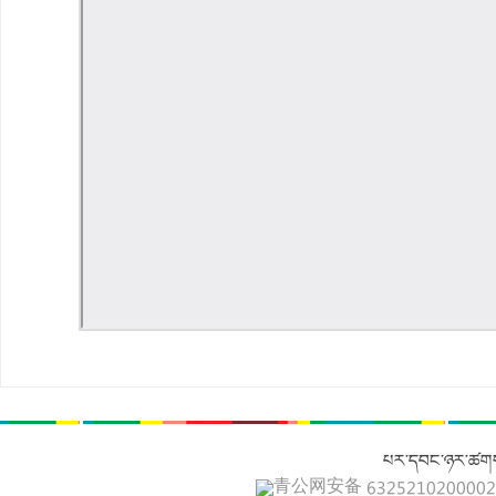
པར་དབང་ཉར་ཚགས
青公网安备 632521020000