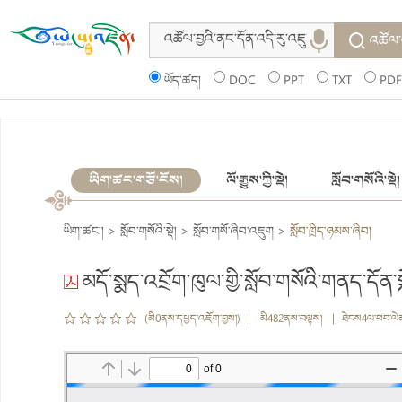
འཚོལ་
ཡོད་ཚད།
DOC
PPT
TXT
PDF
ཡིག་ཚང་གཙོ་ངོས།
ལོ་རྒྱུས་ཀྱི་སྡེ།
སློབ་གསོའི་སྡེ།
ཡིག་ཚང་།
>
སློབ་གསོའི་སྡེ།
>
སློབ་གསོ་ཞིབ་འཇུག
>
སློབ་ཁྲིད་ཉམས་ཞིབ།
མདོ་སྨད་འབྲོག་ཁུལ་གྱི་སློབ་གསོའི་གནད་དོན་ས
(མི0ནས་དཔྱད་འཇོག་བྱས།) | མི482ནས་བལྟས། | ཐེངས4ལ་ཕབ་ལེ