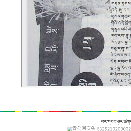
པར་དབང་ཉར་ཚགས
青公网安备 632521020000