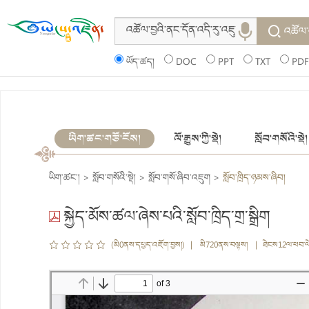
འཚོལ་
ཡོད་ཚད།
DOC
PPT
TXT
PDF
ཡིག་ཚང་གཙོ་ངོས།
ལོ་རྒྱུས་ཀྱི་སྡེ།
སློབ་གསོའི་སྡེ།
ཡིག་ཚང་།
>
སློབ་གསོའི་སྡེ།
>
སློབ་གསོ་ཞིབ་འཇུག
>
སློབ་ཁྲིད་ཉམས་ཞིབ།
སྐྱེད་མོས་ཚལ་ཞེས་པའི་སློབ་ཁྲིད་གྲ་སྒྲིག
(མི0ནས་དཔྱད་འཇོག་བྱས།) | མི720ནས་བལྟས། | ཐེངས12ལ་ཕབ་ལ