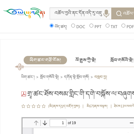
འཚོལ་
ཡོད་ཚད།
DOC
PPT
TXT
PDF
ཡིག་ཚང་གཙོ་ངོས།
ལོ་རྒྱུས་ཀྱི་སྡེ།
སློབ་གསོའི་སྡེ།
ཡིག་ཚང་།
>
སློབ་གསོའི་སྡེ།
>
དགོན་སྡེ་སློབ་གསོ།
>
བསླབ་བྱ།
གྲྭ་ཚང་ཐོས་བསམ་གླིང་གི་དགེ་བསྐོས་ལ་བཞུ
(མི0ནས་དཔྱད་འཇོག་བྱས།) | མི679ནས་བལྟས། | ཐེངས13ལ་ཕབ་ལ