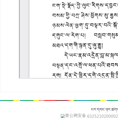
པར་དབང་ཉར་ཚགས
青公网安备 632521020000