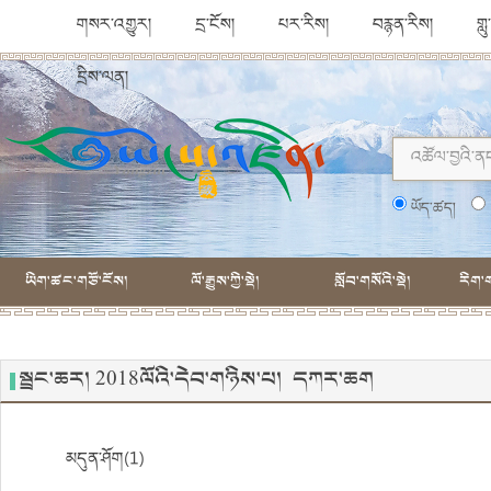
གསར་འགྱུར།
དྲ་ངོས།
པར་རིས།
བརྙན་རིས།
གླ
དྲིས་ལན།
ཡོད་ཚད།
ཡིག་ཚང་གཙོ་ངོས།
ལོ་རྒྱུས་ཀྱི་སྡེ།
སློབ་གསོའི་སྡེ།
རིག་ག
སྦྲང་ཆར། 2018ལོའི་དེབ་གཉིས་པ། དཀར་ཆག
མདུན་ཤོག(1)