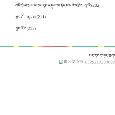
མདོ་སྡེ་བ་སྐལ་བཟང་དགྲ་འདུལ་ལ་སྤྲིངས་པའི་འཕྲིན། ན་རོ།(202)
རྒྱབ་ཤོག་ནང་མ།(211)
རྒྱབ་ཤོག(212)
པར་དབང་ཉར་ཚགས
青公网安备 632521020000