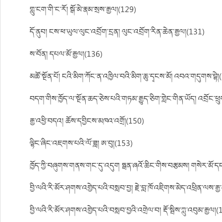
གླུ་ངག་གི་ང་རོ། སྒོ་མེ་རྣམ་སྲས་རྒྱལ།(129)
དོ་ནུབ། ངས་ཕ་ཡུལ་ལུང་འབྲོག་དྲན། ལུང་འབྲོག་རིན་ཆེན་རྒྱལ།(131)
ས་བོན། དཔལ་མོ་རྒྱལ།(136)
མཚོ་སྔོན་པོ། ངའི་མིག་ཀོང་ན་འཁྱིལ་བའི་མིག་ཆུ་དྭངས་མོ། འབའ་གདུགས་བྷེ
བདག་གིས་ཁྱོད་ལ་སྔོན་ཆད་ཅེས་པའི་གཏམ་རྒྱུད་ཅིག་གླེང་གིན་ཡོད། འབྲོང་ཕྲ
རྒྱ་འཕྱི་བདའ། ཆོས་དབྱིངས་མཁའ་འགྲོ།(150)
ལྷིང་ཞིང་འཇགས་པའི་ལོ་ཟླ། ཨ་བུ།(153)
ཁྱོད་ཀྱི་བཞུགས་གནས་གང་དུ་འདུག ཧྥན་ཞའོ་ཆིང་གིས་བརྩམས། གསེར་མོ་དང་འ
བྱི་ལའི་རི་མོར་ཤགས་འགྱེད་པའི་བསླབ་བྱ། རྗེ་བླ་ཁོ་འཇིགས་མེད་འཕྲིན་ལས་རྒ
བྱི་ལའི་རི་མོར་ཤགས་འགྱེད་པའི་བསླབ་བྱའི་འགྲེལ་བ། རྡོ་སྦིས་ཀླུ་འབུམ་རྒྱལ།