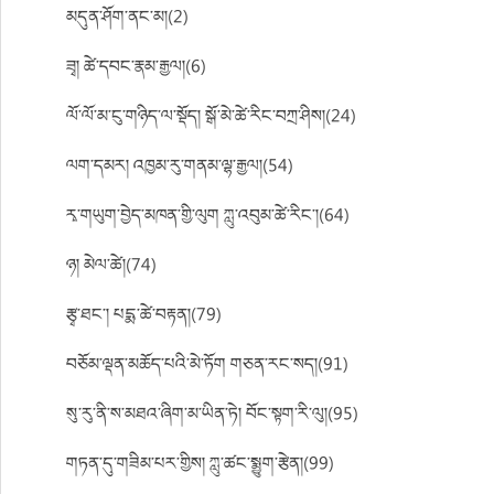
མདུན་ཤོག་ནང་མ།(2)
ཟྭ། ཚེ་དབང་རྣམ་རྒྱལ།(6)
ལོ་ལོ་མ་ངུ་གཉིད་ལ་སྡོད། སྒོ་མེ་ཚེ་རིང་བཀྲ་ཤིས།(24)
ལག་དམར། འཁྱམ་རུ་གནམ་ལྷ་རྒྱལ།(54)
རྭ་གཡུག་བྱེད་མཁན་གྱི་ལུག ཀླུ་འབུམ་ཚེ་རིང་།(64)
ཉ། མེལ་ཚེ།(74)
རྩྭ་ཐང་། པདྨ་ཚེ་བརྟན།(79)
བཅོམ་ལྡན་མཆོད་པའི་མེ་ཏོག གཅན་རང་སད།(91)
སུ་རུ་ནི་ས་མཐའ་ཞིག་མ་ཡིན་ཏེ། བོང་སྟག་རི་ལུ།(95)
གཏན་དུ་གཟིམ་པར་གྱིས། ཀླུ་ཚང་སྨྱུག་རྩེན།(99)