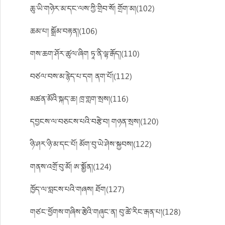
ཆུ་ཡི་གཉེར་མ་དང་ལས་ཀྱི་གྲིབ་སོ། གྲོག་མ།(102)
ཆམ་པ། སྒྲོམ་བརྟན།(106)
གས་ཆག་ཤོར་ཚུལ་ཞིག ཏཱ་ནི་ལྷ་རྒོད།(110)
བཙལ་བས་མ་རྙེད་པ་དག ནག་པོ།(112)
མཚན་མོའི་སྐད་ཆ། ཁྲ་གླག་སྲས།(116)
དབྱངས་ལ་བཅངས་པའི་བརྩེ་བ། གཉན་སྲས།(120)
ཉི་ཤར་ཉི་མ་དང་པོ། མོག་བུ་ཡེ་ཤེས་སྐྱབས།(122)
གནས་འགྲོ་བུ་མོ། ཨ་སྨྱོན།(124)
ཁྱོད་ལ་བླངས་པའི་གཞས། ཐོག(127)
གཙང་ཕྱོགས་གཞིས་རྩེའི་གཞུང་ན། བུ་ཚེ་རིང་རྒན་པ།(128)