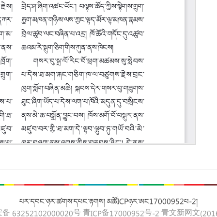
པར་དབང་ཉར་ཚགས་དཔང་རྟགས། མཚོICPཉར་ཨང17000952པ-2།
 63252102000020号
青ICP备17000952号-2
青文新网文(2016)