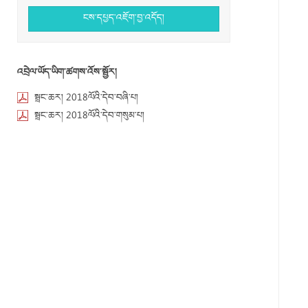
ངས་དཔྱད་འཇོག་བྱ་འདོད།
འབྲེལ་ཡོད་ཡིག་ཚགས་འོས་སྦྱོར།
སྦྲང་ཆར། 2018ལོའི་དེབ་བཞི་པ།
སྦྲང་ཆར། 2018ལོའི་དེབ་གསུམ་པ།