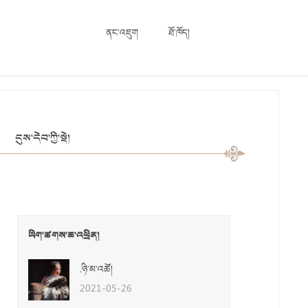
ནང་འཇུག
ཐོ་ཁོད།
དུས་དེབ་ཀྱི་སྡེ།
ཡིག་ཚགས་ཆ་འཕྲིན།
.ཉི་མ་འཚོ།
2021-05-26