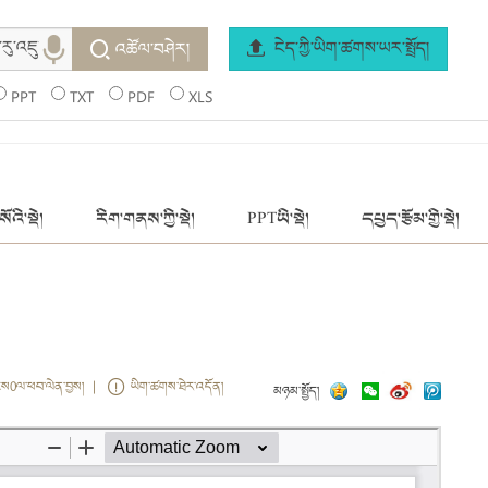
ངེད་ཀྱི་ཡིག་ཚགས་ཡར་སྤྲོད།
འཚོལ་བཤེར།
PPT
TXT
PDF
XLS
ོའི་སྡེ།
རིག་གནས་ཀྱི་སྡེ།
PPTཡི་སྡེ།
དཔྱད་རྩོམ་གྱི་སྡེ།
ངས0ལ་ཕབ་ལེན་བྱས། |
ཡིག་ཚགས་ཐེར་འདོན།
མཉམ་སྤྱོད།