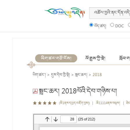
ཡོད་ཚད།
DOC
ཡིག་ཚང་གཙོ་ངོས།
ལོ་རྒྱུས་ཀྱི་སྡེ།
སློབ་གས
ཡིག་ཚང་།
>
དུས་དེབ་ཀྱི་སྡེ།
>
སྦྲང་ཆར།
>
2018
སྦྲང་ཆར། 2018ལོའི་དེབ་གཉིས་པ།
(མི1ནས་དཔྱད་འཇོག་བྱས།) | མི11114ནས་བལྟས། | ཐེ