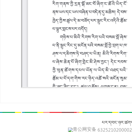
པར་དབང་ཉར་ཚགས
青公网安备 632521020000