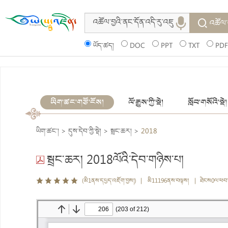
འཚོལ་
ཡོད་ཚད།
DOC
PPT
TXT
PDF
ཡིག་ཚང་གཙོ་ངོས།
ལོ་རྒྱུས་ཀྱི་སྡེ།
སློབ་གསོའི་སྡེ།
ཡིག་ཚང་།
>
དུས་དེབ་ཀྱི་སྡེ།
>
སྦྲང་ཆར།
>
2018
སྦྲང་ཆར། 2018ལོའི་དེབ་གཉིས་པ།
(མི1ནས་དཔྱད་འཇོག་བྱས།) | མི11196ནས་བལྟས། | ཐེངས0ལ་ཕབ་