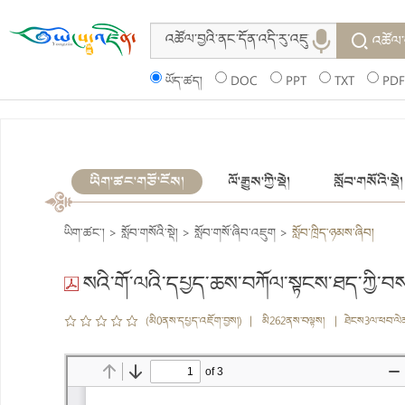
འཚོལ་
ཡོད་ཚད།
DOC
PPT
TXT
PDF
ཡིག་ཚང་གཙོ་ངོས།
ལོ་རྒྱུས་ཀྱི་སྡེ།
སློབ་གསོའི་སྡེ།
ཡིག་ཚང་།
>
སློབ་གསོའི་སྡེ།
>
སློབ་གསོ་ཞིབ་འཇུག
>
སློབ་ཁྲིད་ཉམས་ཞིབ།
སའི་གོ་ལའི་དཔྱད་ཆས་བཀོལ་སྟངས་ཐད་ཀྱི་
(མི0ནས་དཔྱད་འཇོག་བྱས།) | མི262ནས་བལྟས། | ཐེངས3ལ་ཕབ་ལེ