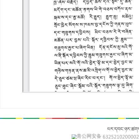
པར་དབང་ཉར་ཚགས
青公网安备 632521020000