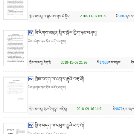
སྤེལ་མཁན།
ཁ་སྒང་འཕགས་མོ་སྐྱིད།
2018-11-07 09:09
མི
9887
ནས་བལ
མི་རིགས་མཐུན་སྒྲིལ་སྐོར་གྱི་གཏམ་བཤད།
ཡིག་ཚགས་ནང་དོན་མདོར་བསྡུས། །
སྤེལ་མཁན།
རིག་རྫི
2018-11-06 21:36
མི
17526
ནས་བལྟས།
ཐ
ཁྱིམ་བདག་ལ་འབུལ་རྒྱུའི་བརྡ་ཐོ།
ཡིག་ཚགས་ནང་དོན་མདོར་བསྡུས། །
སྤེལ་མཁན།
བྷོ་ཊའི་གདུང་འཛིན།
2018-09-16 14:51
མི
9877
ནས་བལྟས
ཁྱིམ་བདག་ལ་འབུལ་རྒྱུའི་བརྡ་ཐོ།