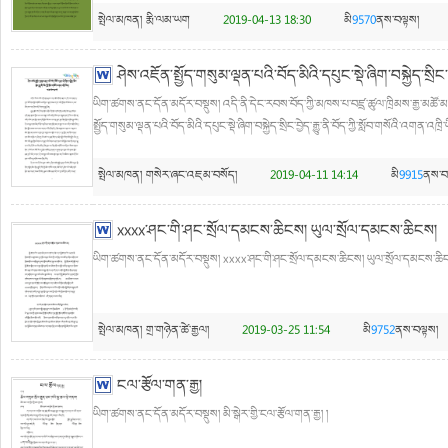
སྤེལ་མཁན།
རྨི་ལམ་ཡག
2019-04-13 18:30
མི
9570
ནས་བལྟས།
ཤེས་འཇོན་སྤྱོད་གསུམ་ལྡན་པའི་བོད་མིའི་དཔུང་སྡེ་ཞིག་བསྐྱེད་སྲིང་བ
ཡིག་ཚགས་ནང་དོན་མདོར་བསྡུས། འདི་ནི་དེང་རབས་བོད་ཀྱི་མཁས་པ་བཛྲ་ཚུལ་ཁྲིམས་རྒྱ་མཚོ་མཆོ
སྤྱོད་གསུམ་ལྡན་པའི་བོད་མིའི་དཔུང་སྡེ་ཞིག་བསྐྱེད་སྲིང་བྱེད་རྒྱུ་ནི་བོད་ཀྱི་སློབ་གསོའི་འགན་འཁྲི
སྤེལ་མཁན།
གསེར་ཞང་འཇམ་བསོད།
2019-04-11 14:14
མི
9915
ནས་བ
xxxx་ཤང་གི་ཤང་སྲོལ་དམངས་ཆིངས། ཡུལ་སྲོལ་དམངས་ཆིངས།
ཡིག་ཚགས་ནང་དོན་མདོར་བསྡུས། xxxx་ཤང་གི་ཤང་སྲོལ་དམངས་ཆིངས། ཡུལ་སྲོལ་དམངས་ཆིང
སྤེལ་མཁན།
གྲ་གཉེན་ཚེ་རྒྱལ།
2019-03-25 11:54
མི
9752
ནས་བལྟས།
ངལ་རྩོལ་གན་རྒྱ།
ཡིག་ཚགས་ནང་དོན་མདོར་བསྡུས། མི་སྒེར་གྱི་ངལ་རྩོལ་གན་རྒྱ། །