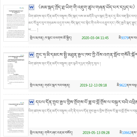
《ཨམ་སྐད་ཁྲོད་ཐྲ་ཡིག་གི་འཇུག་ཚུལ་གཞན་ཡོད་པར་དཔྱད་པ》 
ཡིག་ཚགས་ནང་དོན་མདོར་བསྡུས། བོད་སྐད་ལས་ཨ་མདོའི་ཡུལ་སྐད་ཀྱི་ནང་དུ་མིང་བརྡ་རྙིང་བ་དང་།
མང་བོ་ཕྱུར་བུར་གཏམས་འདུག་པས། བོད་སྐད་རང་སྟེང་གི་འཕེལ་འགྱུར་དང་། བོད་རྒྱའི་སྐད་རྒྱུད་
ཡ...... །
སྤེལ་མཁན།
ཁ་སྒང་འཕགས་མོ་སྐྱིད།
2020-03-04 11:45
མི
9379
ནས་བལ
ཀྲུང་ཧྭ་མི་དམངས་སྤྱི་མཐུན་རྒྱལ་ཁབ་ཀྱི་འོས་འགན་སློབ་གསོའི་སྐོ
ཡིག་ཚགས་ནང་དོན་མདོར་བསྡུས། ཟུར་ལྟའི་དཔྱད་གཞི་རུ་ཕུལ །
སྤེལ་མཁན།
གཙང་སྐར་རབ་བརྟན།
2019-12-13 09:18
མི
9622
ནས་བལྟ
དཔལ་དོན་གྲུབ་རྒྱལ་གྱིས་གྲོགས་པོ་ཟླ་བ་བློ་གྲོས་ལ་བསྐུར་བའི་འཕྲ
ཡིག་ཚགས་ནང་དོན་མདོར་བསྡུས། འདི་ནི་དཔལ་དོན་གྲུབ་རྒྱལ་གྱིས་གྲོགས་པོ་ཟླ་བ་བློ་གྲོས་ལ་བསྐ
སྤེལ་མཁན།
གསེར་ཞང་འཇམ་བསོད།
2019-05-13 09:28
མི
10662
ནས་