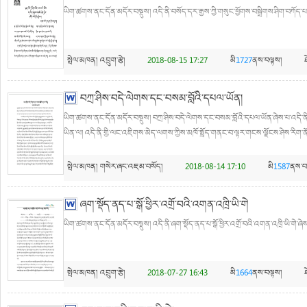
ཡིག་ཚགས་ནང་དོན་མདོར་བསྡུས། འདི་ནི་བསོད་དར་རྒྱས་ཀྱི་གསུང་ཕྱོགས་བསྒྲིགས་ཤིག་བཀོད་པ་
སྤེལ་མཁན།
འབྲུག་རྩེ།
2018-08-15 17:27
མི
1727
ནས་བལྟས།
བཀྲ་ཤིས་བདེ་ལེགས་དང་བསམ་བློའི་དཔལ་ཡོན།
ཡིག་ཚགས་ནང་དོན་མདོར་བསྡུས། བཀྲ་ཤིས་བདེ་ལེགས་དང་བསམ་བློའི་དཔལ་ཡོན་ཞེས་པ་འདི་ནི་
ཡིན་ལ། འདི་ནི་གྱི་ལང་འཇིགས་མེད་ལགས་ཀྱིས་མཁོ་སྤྲོད་གནང་བ་ལྟར་གངས་ལྗོངས་ཤེས་རིག་ནོར་
སྤེལ་མཁན།
གསེར་ཞང་འཇམ་བསོད།
2018-08-14 17:10
མི
1587
ནས་བ
ཞག་སྡོད་ནད་པ་སྒོ་ཕྱིར་འགྲོ་བའི་འགན་འཁྲི་ཡི་གེ
ཡིག་ཚགས་ནང་དོན་མདོར་བསྡུས། འདི་ནི་ཞག་སྡོད་ནད་པ་སྒོ་ཕྱིར་འགྲོ་བའི་འགན་འཁྲི་ཡི་གེ་ཞེས་
སྤེལ་མཁན།
འབྲུག་རྩེ།
2018-07-27 16:43
མི
1664
ནས་བལྟས།