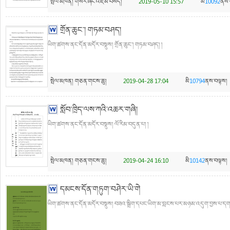
སྤེལ་མཁན།
གསེར་ཞང་འཇམ་བསོད།
2019-05-10 15:57
མི
10092
ནས་
གྲོན་ཆུང་། གཏམ་བཤད།
ཡིག་ཚགས་ནང་དོན་མདོར་བསྡུས། གྲོན་ཆུང་། གཏམ་བཤད། །
སྤེལ་མཁན།
གཅན་གངས་ཆུ།
2019-04-28 17:04
མི
10794
ནས་བལྟས།
སློབ་ཁྲིད་ལས་ཀའི་འཆར་གཞི།
ཡིག་ཚགས་ནང་དོན་མདོར་བསྡུས། ལོ་རིམ་བདུན་པ། །
སྤེལ་མཁན།
གཅན་གངས་ཆུ།
2019-04-24 16:10
མི
10142
ནས་བལྟས།
དམངས་དོན་གཏུག་བཤེར་ཡི་གེ
ཡིག་ཚགས་ནང་དོན་མདོར་བསྡུས། བཟའ་སྒྲིག་དཔང་ཡིག་མ་བླངས་པར་མཉམ་འདུག་བྱས་པ་དག་གིས་ཐ