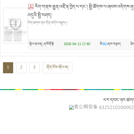
རིག་གནས་རྒྱུན་འཛིན་བྱེད་པ་དང་། སྤྱི་ཚོགས་ལ་ཞབས་འདེགས་ཞུ་བ
འདུའི་སྤྱི་བཤད།
ཡིག་ཚགས་ནང་དོན་མདོར་བསྡུས། །
སྤེལ་མཁན།
ཤ་བོ་རྡོ་རྗེ
2018-04-11 17:40
མི
961
ནས་བལྟས།
ཐེ
1
2
3
ཤོག་ངོས་ཞོལ་མ།
པར་དབང་ཉར་ཚགས
青公网安备 632521020000