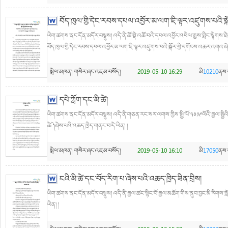
བོད་ཁུལ་གྱི་དེང་རབས་དཔལ་འབྱོར་མ་ལག་ཇི་ལྟར་འཛུགས་པའི་
ཡིག་ཚགས་ནང་དོན་མདོར་བསྡུས། འདི་ནི་ཚོ་སྡེ་འཚོ་བའི་དཔལ་འབྱོར་འཕེལ་རྒྱས་གླིང་སྟེགས་
བོད་ཁུལ་གྱི་དེང་རབས་དཔལ་འབྱོར་མ་ལག་ཇི་ལྟར་འཛུགས་པའི་སྐོར་གྱི་དགོངས་འཆར་འགའ་ཞེས
སྤེལ་མཁན།
གསེར་ཞང་འཇམ་བསོད།
2019-05-10 16:29
མི
10210
ནས་
དཔེ་ཀློག་དང་མི་ཚེ།
ཡིག་ཚགས་ནང་དོན་མདོར་བསྡུས། འདི་ནི་གཅན་རང་སར་ལགས་ཀྱིས་སྤྱི་ལོ་༢༠༡༩ལོའི་རྒྱལ་སྤྱིའི
ཚེ༽ཞེས་པའི་འཆད་ཁྲིད་གནང་བ་དེ་ཡིན། །
སྤེལ་མཁན།
གསེར་ཞང་འཇམ་བསོད།
2019-05-10 16:10
མི
17050
ནས་
ངའི་མི་ཚེ་དང་བོད་རིག་པ་ཞེས་པའི་འཆད་ཁྲིད་ཟིན་བྲིས།
ཡིག་ཚགས་ནང་དོན་མདོར་བསྡུས། འདི་ནི་རྒྱལ་ཚང་སྙིང་བོ་རྒྱལ་མཆོག་གིས་ནུབ་བྱང་མི་རིགས་སླ
ཡིན། །