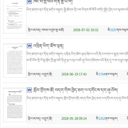
ཁང་བ་གླ་བའི་གན་རྒྱ་ཡི་གེ།
ཡིག་ཚགས་ནང་དོན་མདོར་བསྡུས། སྤྱི་ཚོགས་ཀྱི་ལས་རིགས་སོ་སོའི་བཀོད་སྤྱོད་བྱེད་པར་སྟབས་བད
སྤེལ་མཁན།
བསམ་འགྲུབ་རྒྱ་མཚོ།
2018-07-02 10:32
མི
3197
ནས་བལྟས
འཕྲིན་ཡིག་ཆོས་ལྡན།
ཡིག་ཚགས་ནང་དོན་མདོར་བསྡུས། འཕྲིན་ཡིག་ཆོས་ལྡན་ཞེས་པ་འདི་ནི་འཕགས་པ་སྤྱན་རས་གཟིགས
ས་མོ་ཡོས་ཀྱི་ལོ་ཆུ་སྟོད་ཀྱི་ཟླ་བའི་ཉི་ཤུ་ལྔ་ལ་ཕུལ་བའི་ཞུ་ཡིག་གཟིགས་པའི་རྟེན་དུ་ར་ས་འཕྲུ
སྤེལ་མཁན།
འབྲུག་རྩེ།
2018-06-19 17:43
མི
1744
ནས་བལྟས།
སློབ་གྲོགས་ཚོ། བདག་གིས་ཁྱེད་ཅག་ལ་དགོངས་དག་ཞུ་འོས།
ཡིག་ཚགས་ནང་དོན་མདོར་བསྡུས། སློབ་གྲོགས་ཚོ། བདག་གིས་ཁྱེད་ཅག་ལ་དགོངས་དག་ཞུ་འོས་ཞེས་པ
སྤེལ་མཁན།
འབྲུག་རྩེ།
2018-05-28 09:14
མི
1352
ནས་བལྟས།