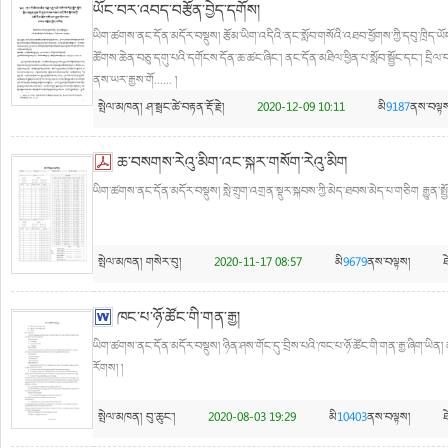
ཡོང་བར་འབད་བརྩོན་བྱེད་དགོས།
ཡིག་ཚགས་ནང་དོན་མདོར་བསྡུས། རྩོམ་ཡིག་འདིའི་ནང་སློབ་གསོའི་འཐབ་ཕྱོགས་ཀྱི་དབུ་ཁྲིད་ཡོངས
ཚོགས་ཆེན་བཅུ་དགུ་པའི་དགོངས་དོན་ཆ་ཚང་ཞིང་། ནང་དོན་མཐིལ་ཕྱིན་པ་སློབ་སྦྱོང་དང་། དྲིལ
ནས་ཡར་རྒྱས་གོ...... །
སྤེལ་མཁན།
ཤ་སྦྲང་ཚེ་བརྟན་རྡོ་རྗེ།
2020-12-09 10:11
མི
9187
ནས་བལྟས
ཆ་བསགས་རེའུ་མིག་འང་སྐར་གསོག་རེའུ་མིག
ཡིག་ཚགས་ནང་དོན་མདོར་བསྡུས། སླེ་གྲུག་འགྲན་སྡུར་སྐབས་ཀྱི་མེད་ཐབས་མེད་པ་གཅིག རྒྱུན་སྤྱོད
སྤེལ་མཁན།
གསེར་བུ།
2020-11-17 08:57
མི
9679
ནས་བལྟས།
ཁང་པ་ཉོ་ཚོང་གི་གན་རྒྱ།
ཡིག་ཚགས་ནང་དོན་མདོར་བསྡུས། ཉིན་ཤས་གོང་དུ་བྲིས་པའི་ཁང་པ་ཉོ་ཚོང་གི་གན་རྒྱ་ཞིག་ཡིན།
རོགས། །
སྤེལ་མཁན།
བུ་ཆུང་།
2020-08-03 19:29
མི
10403
ནས་བལྟས།