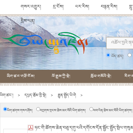
གསར་འགྱུར།
དྲ་ངོས།
པར་རིས།
བརྙན་རིས།
གླ
དྲིས་ལན།
ཡོད་ཚད།
ཡིག་ཚང་གཙོ་ངོས།
ལོ་རྒྱུས་ཀྱི་སྡེ།
སློབ་གསོའི་སྡེ།
རིག་ག
ཡིག་ཚང་།
>
དཔྱད་རྩོམ་གྱི་སྡེ།
>
རྒྱུན་སྤྱོད་ཡི་གེ
>
ཡིག་ཚགས་གསར་ཤོས།
བཀླགས་གྲངས་ཆེས་མང་བོའི་ཡིག་ཚགས།
ཕབ་ལེན་ཆེས་མང་བོའི་ཡིག་ཚགས།
ཏང་གི་ཚོགས་ཆེན་བཅུ་དགུ་པའི་དགོངས་དོན་སྦྱོང་སྤྱོད་སྤེལ་གསུ