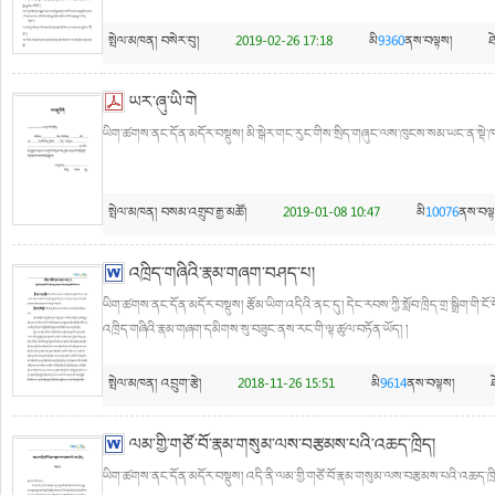
སྤེལ་མཁན།
བསེར་བུ།
2019-02-26 17:18
མི
9360
ནས་བལྟས།
ཐ
ཡར་ཞུ་ཡི་གེ
ཡིག་ཚགས་ནང་དོན་མདོར་བསྡུས། མི་སྒེར་གང་རུང་གིས་སྲིད་གཞུང་ལས་ཁུངས་སམ་ཡང་ན་སྡེ་ཁ
སྤེལ་མཁན།
བསམ་འགྲུབ་རྒྱ་མཚོ།
2019-01-08 10:47
མི
10076
ནས་བལྟ
འཁྲིད་གཞིའི་རྣམ་གཞག་བཤད་པ།
ཡིག་ཚགས་ནང་དོན་མདོར་བསྡུས། རྩོམ་ཡིག་འདིའི་ནང་དུ། དེང་རབས་ཀྱི་སློབ་ཁྲིད་གྲ་སྒྲིག་གི་ངོ་བོ
འཁྲིད་གཞིའི་རྣམ་གཞག་དམིགས་སུ་བཟུང་ནས་རང་གི་ལྟ་ཚུལ་བཏོན་ཡོད། །
སྤེལ་མཁན།
འབྲུག་རྩེ།
2018-11-26 15:51
མི
9614
ནས་བལྟས།
ལམ་གྱི་གཙོ་བོ་རྣམ་གསུམ་ལས་བརྩམས་པའི་འཆད་ཁྲིད།
ཡིག་ཚགས་ནང་དོན་མདོར་བསྡུས། འདི་ནི་ལམ་གྱི་གཙོ་བོ་རྣམ་གསུམ་ལས་བརྩམས་པའི་འཆད་ཁྲིད