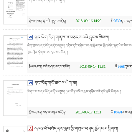
ཡིག་ཚགས་ནང་དོན་མདོར་བསྡུས། །
སྤེལ་མཁན།
བྷོ་ཊའི་གདུང་འཛིན།
2018-09-16 14:29
མི
9630
ནས་བལྟས
སྐད་ཡིག་རིག་གནས་ལ་བཅངས་པའི་དུངས་སེམས།
ཡིག་ཚགས་ནང་དོན་མདོར་བསྡུས། འདིར་དགེ་བཤེས་འཇམ་བློ་ལགས་ཀྱིས་བོད་་སྐད་ཡིག་རིག་གན
གྱི་འཕྲིན་སྟེགས་ལས་དྲངས་པ་ཡིན། །
སྤེལ་མཁན།
གསེར་ཞང་འཇམ་བསོད།
2018-09-14 11:31
མི
9668
ནས་བ
ཏང་ཡོན་གསོ་ཚགས་ཡིག་ཆ།
ཡིག་ཚགས་ནང་དོན་མདོར་བསྡུས། ཏང་ཡོན་འཕིལ་རྒྱས་གཏོང་བའི་གཞི་རྩའི་ཡིག་ཆ་ །
སྤེལ་མཁན།
པད་མ་བསྟན་འཛིན་
2018-08-17 12:11
མི
10491
ནས་བལྟ
མཁན་པོ་བསོད་དར་རྒྱས་ཀྱི་གསུང་བཤད་ཕྱོགས་བསྒྲིགས།