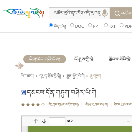
འཚོལ་
ཡོད་ཚད།
DOC
PPT
TXT
PDF
ཡིག་ཚང་གཙོ་ངོས།
ལོ་རྒྱུས་ཀྱི་སྡེ།
སློབ་གསོའི་སྡེ།
ཡིག་ཚང་།
>
དཔྱད་རྩོམ་གྱི་སྡེ།
>
རྒྱུན་སྤྱོད་ཡི་གེ
>
ཞུ་གཏུག
དམངས་དོན་གཏུག་བཤེར་ཡི་གེ
(མི1ནས་དཔྱད་འཇོག་བྱས།) | མི9571ནས་བལྟས། | ཐེངས22ལ་ཕབ་