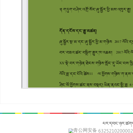
པར་དབང་ཉར་ཚགས
青公网安备 632521020000