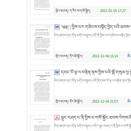
སྤེལ་མཁན།
ཀ་རིང་ཕག་མོ་སྐྱིད།
2023-01-05 17:27
༄༅། ། བྱིས་པར་གཟེངས་བསྟོད་བྱེད་པའི་ཐབས་
ཡིག་ཚགས་ནང་དོན་མདོར་བསྡུས། འདི་ནི་བྱིས་པར་གཟེངས་བསྟོད་བྱེད་
སྤེལ་མཁན།
ཧོར་ཚེ་སྒྲོལ།
2022-12-06 15:14
མི
དབང་པོ་ལྔ་ལ་བརྟེན་ནས་བྱིས་པའི་སྒོ་གསུམ་བ
ཡིག་ཚགས་ནང་དོན་མདོར་བསྡུས། འདི་ནི་དབང་པོ་ལྔ་ལ་བརྟེན་ནས་བྱིས་
སྤེལ་མཁན།
ཧོར་ཚེ་སྒྲོལ།
2022-12-04 21:07
མི
སྒྲུང་བཤད་པ་ནི་བྱིས་པ་གསོ་སྐྱོང་ཐབས་ལེགས་
ཡིག་ཚགས་ནང་དོན་མདོར་བསྡུས། འདིར་སྒྲུང་བཤད་པ་ནི་བྱིས་པ་གསོ་སྐ