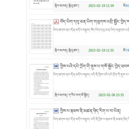
སྤེལ་མཁན།
སྤྲེའུ་ཚང་།
2023-02-19 11:59
མི
85
བོད་ཡིག་དབུ་ཅན་ཡིག་གཟུགས་འབྲི་སྦྱོང་བྱེད་
ཡིག་ཚགས་ནང་དོན་མདོར་བསྡུས། བོད་ཡིག་དབུ་ཅན་ཡིག་གཟུགས་འབྲི་སྦྱ
སྤེལ་མཁན།
སྤྲེའུ་ཚང་།
2023-02-19 11:55
མི
74
བྱིས་པའི་དཔེ་ཀློག་གི་ནུས་པ་གསོ་སྐྱོང་བྱེད་ཐབ
ཡིག་ཚགས་ནང་དོན་མདོར་བསྡུས། འདི་ནི་བྱིས་པའི་དཔེ་ཀློག་གི་ནུས་པ་གས
སྤེལ་མཁན།
ཀ་རིང་ཕག་མོ་སྐྱིད།
2023-01-06 15:35
བྱིས་པ་རྣམས་ནི་མཚན་ཉིད་རིག་པ་བ་ཡིན།
ཡིག་ཚགས་ནང་དོན་མདོར་བསྡུས། འདི་ནི་བྱིས་པ་རྣམས་ནི་མཚན་ཉིད་རི