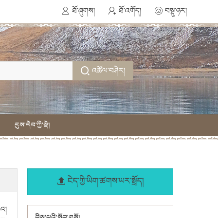
ཐོ་ཞུགས།
ཐོ་འགོད།
བསྡུ་ཉར།
འཚོལ་བཤེར།
དུས་དེབ་ཀྱི་སྡེ།
ངེད་ཀྱི་ཡིག་ཚགས་ཡར་སྤྲོད།
གའ།
བྱིས་པའི་སློབ་གསོ།