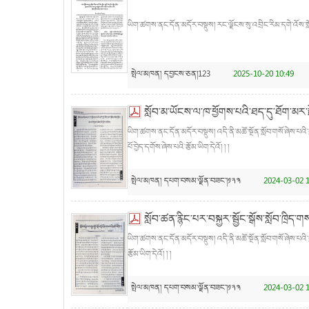
ཡིག་ཚགས་ནང་དོན་མདོར་བསྡུས། རང་ལྗོངས་སུ་འབྲིང་རིམ་དགེ་འོས་སློ
སྤེལ་མཁན།
དབྱངས་ཅན།123
2025-10-20 10:49
སློབ་མ་ཡོངས་ལ་ཁ་ཕྱོགས་པའི་ཐད་དུ་ཐོག་མར་རྗ
ཡིག་ཚགས་ནང་དོན་མདོར་བསྡུས། འདི་ནི་མཚོ་སྔོན་སློབ་གསོ་ཞེས་པའི་ད
པོ་བྱེད་དགོས་ཞེས་པའི་རྩོམ་ཡིག་དེའོ། ། །
སྤེལ་མཁན།
དཔག་བསམ་ལྗོན་བཟང་།༡༢༣
2024-03-02 1
སློབ་ཚན་རྙིང་པར་བསྐྱར་སྦྱོང་སྒོས་སློབ་ཁྲིད
ཡིག་ཚགས་ནང་དོན་མདོར་བསྡུས། འདི་ནི་མཚོ་སྔོན་སློབ་གསོ་ཞེས་པའི་ད
རྩོམ་ཡིག་དེའོ། ། །
སྤེལ་མཁན།
དཔག་བསམ་ལྗོན་བཟང་།༡༢༣
2024-03-02 1