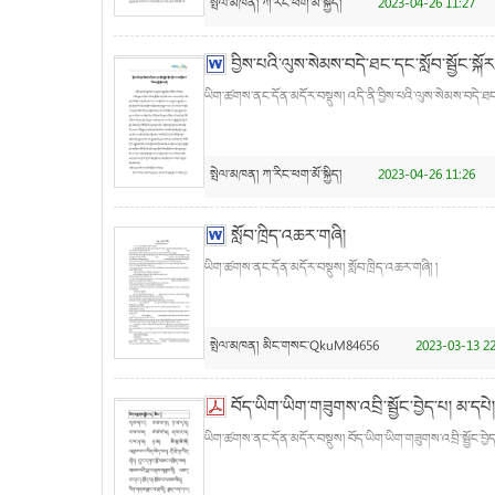
སྤེལ་མཁན།
ཀ་རིང་ཕག་མོ་སྐྱིད།
2023-04-26 11:27
བྱིས་པའི་ལུས་སེམས་བདེ་ཐང་དང་སློབ་སྦྱོང་སྐོར
ཡིག་ཚགས་ནང་དོན་མདོར་བསྡུས། འདི་ནི་བྱིས་པའི་ལུས་སེམས་བདེ་ཐང་དང་
སྤེལ་མཁན།
ཀ་རིང་ཕག་མོ་སྐྱིད།
2023-04-26 11:26
སློབ་ཁྲིད་འཆར་གཞི།
ཡིག་ཚགས་ནང་དོན་མདོར་བསྡུས། སློབ་ཁྲིད་འཆར་གཞི། །
སྤེལ་མཁན།
མིང་གསང་QkuM84656
2023-03-13 22
བོད་ཡིག་ཡིག་གཟུགས་འབྲི་སྦྱོང་བྱེད་པ། མ་དཔེ།
ཡིག་ཚགས་ནང་དོན་མདོར་བསྡུས། བོད་ཡིག་ཡིག་གཟུགས་འབྲི་སྦྱོང་བྱེད་