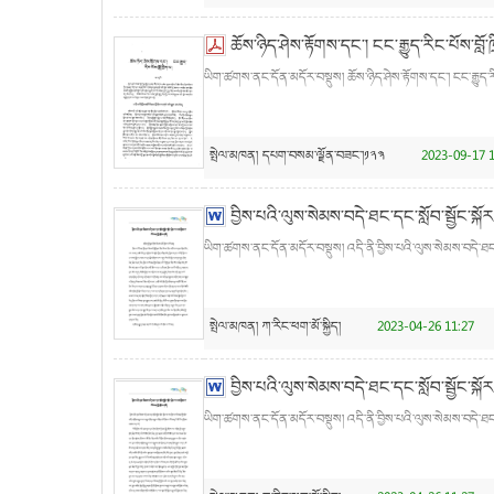
ཆོས་ཉིད་ཤེས་རྟོགས་དང་། ངང་རྒྱུད་རིང་པོས་བློ་ཁ
ཡིག་ཚགས་ནང་དོན་མདོར་བསྡུས། ཆོས་ཉིད་ཤེས་རྟོགས་དང་། ངང་རྒྱུད་རིང་
སྤེལ་མཁན།
དཔག་བསམ་ལྗོན་བཟང་།༡༢༣
2023-09-17 1
བྱིས་པའི་ལུས་སེམས་བདེ་ཐང་དང་སློབ་སྦྱོང་སྐོར
ཡིག་ཚགས་ནང་དོན་མདོར་བསྡུས། འདི་ནི་བྱིས་པའི་ལུས་སེམས་བདེ་ཐང་དང་
སྤེལ་མཁན།
ཀ་རིང་ཕག་མོ་སྐྱིད།
2023-04-26 11:27
བྱིས་པའི་ལུས་སེམས་བདེ་ཐང་དང་སློབ་སྦྱོང་སྐོར
ཡིག་ཚགས་ནང་དོན་མདོར་བསྡུས། འདི་ནི་བྱིས་པའི་ལུས་སེམས་བདེ་ཐང་དང་