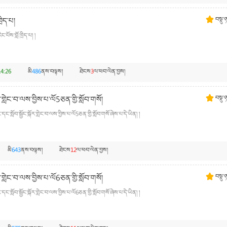
ྲིད་པ།
བསྡུ་
པོས་བློ་ཁྲིད་པ། །
4:26
མི
486
ནས་བལྟས།
ཐེངས
3
ལ་ཕབ་ལེན་བྱས།
་གླེང་བ་ལས་བྱིས་པ་ལོ5ཅན་གྱི་སློབ་གསོ།
བསྡུ་
སློབ་སྦྱོང་སྐོར་གླེང་བ་ལས་བྱིས་པ་ལོ5ཅན་གྱི་སློབ་གསོ་ཞེས་པ་དེ་ཡིན། །
མི
643
ནས་བལྟས།
ཐེངས
12
ལ་ཕབ་ལེན་བྱས།
་གླེང་བ་ལས་བྱིས་པ་ལོ6ཅན་གྱི་སློབ་གསོ།
བསྡུ་
སློབ་སྦྱོང་སྐོར་གླེང་བ་ལས་བྱིས་པ་ལོ6ཅན་གྱི་སློབ་གསོ་ཞེས་པ་དེ་ཡིན། །