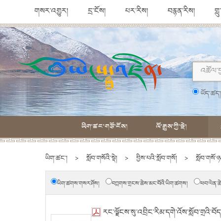
གསར་འགྱུར།
དྲ་ངོས།
པར་རིས།
བརྙན་རིས།
གླ
ཡོད་ཚད
ཡིག་ཚང་གཙོ་ངོས།
ལོ་རྒྱུས་ཀྱི་སྡེ།
ཡིག་ཚང་།
>
སློབ་གསོའི་སྡེ།
>
བྱིས་པའི་སློབ་གསོ།
>
སློབ་གསོ་ཉ
ཡིག་ཚགས་གསར་ཤོས།
བཀླགས་གྲངས་ཆེས་མང་བོའི་ཡིག་ཚགས།
ཕབ་ལེན་ཆ
རང་ལྗོངས་སུ་འབྲིང་རིམ་དགེ་འོས་སློབ་གྲའི་བ