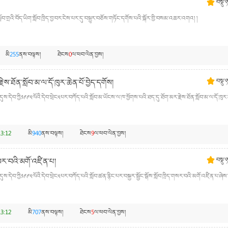
བསྡུ་
བ་གྲའི་བོད་ཡིག་སློབ་ཁྲིད་བྱ་བར་ངེས་པར་དུ་བསྒྱུར་བཅོས་གཏོང་དགོས་པའི་སྐོར་གྱི་བསམ་འཆར་འགའ། །
མི
255
ནས་བལྟས།
ཐེངས
0
ལ་ཕབ་ལེན་བྱས།
ེས་ཐོན་སློབ་མ་ལ་དོ་ཁུར་ཆེན་པོ་བྱེད་དགོས།
བསྡུ་
ུས་དེབ་ཀྱི༡༩༩༥ལོའི་དེབ་ཕྲེང༥པར་བཀོད་པའི་སློབ་མ་ཡོངས་ལ་ཁ་ཕྱོགས་པའི་ཐད་དུ་ཐོག་མར་རྗེས་ཐོན་སློབ་མ་ལ་དོ་ཁུར་
3:12
མི
940
ནས་བལྟས།
ཐེངས
9
ལ་ཕབ་ལེན་བྱས།
་གསར་བའི་མགོ་འཛིན་པ།
བསྡུ་
ུས་དེབ་ཀྱི༡༩༩༥ལོའི་དེབ་ཕྲེང༥པར་བཀོད་པའི་སློབ་ཚན་རྙིང་པར་བསྐྱར་སྦྱོང་སྒོས་སློབ་ཁྲིད་གསར་བའི་མགོ་འཛིན་པ་ཞེས་
3:12
མི
707
ནས་བལྟས།
ཐེངས
5
ལ་ཕབ་ལེན་བྱས།