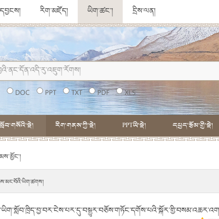
ུ་དབྱངས།
རིག་མཛོད།
ཡིག་ཚང་།
དྲིས་ལན།
།
DOC
PPT
TXT
PDF
XLS
སློབ་གསོའི་སྡེ།
རིག་གནས་ཀྱི་སྡེ།
PPTཡི་སྡེ།
དཔྱད་རྩོམ་གྱི་སྡེ།
མས་མྱོང་།
ེས་མང་བོའི་ཡིག་ཚགས།
ོད་ཡིག་སློབ་ཁྲིད་བྱ་བར་ངེས་པར་དུ་བསྒྱུར་བཅོས་གཏོང་དགོས་པའི་སྐོར་གྱི་བསམ་འཆར་འ