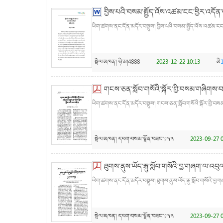
བྱིས་པའི་བསམ་སྤྱོད་འོས་འཚམ་ངང་ཕྱིར་འདོན་པར
ཡིག་ཚགས་ནང་དོན་མདོར་བསྡུས། བྱིས་པའི་བསམ་སྤྱོད་འོས་འཚམ་ངང་ཕྱི
སྤེལ་མཁན།
ཉི་མ།4888
2023-12-22 10:13
མི
གངས་ཅན་སློབ་གསོའི་སྐོར་གྱི་བསམ་གཞིགས་བས
ཡིག་ཚགས་ནང་དོན་མདོར་བསྡུས། གངས་ཅན་སློབ་གསོའི་སྐོར་གྱི་བསམ་
སྤེལ་མཁན།
དཔག་བསམ་ལྗོན་བཟང་།༡༢༣
2023-09-27 0
ཐུགས་ནུས་ཡོད་རྒུ་སློབ་གསོའི་བྱ་གཞག་ལ་འབ
ཡིག་ཚགས་ནང་དོན་མདོར་བསྡུས། ཐུགས་ནུས་ཡོད་རྒུ་སློབ་གསོའི་བྱ
སྤེལ་མཁན།
དཔག་བསམ་ལྗོན་བཟང་།༡༢༣
2023-09-27 0