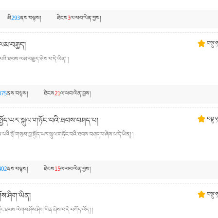
མི
293
ནས་བལྟས།
ཐེངས
3
ལ་ཕབ་ལེན་བྱས།
ལམ་བརྒྱད།
བསྡུ་
པའི་ཐབས་ལམ་བརྒྱད་ཅེས་པ་དེ་ཡིན། །
375
ནས་བལྟས།
ཐེངས
21
ལ་ཕབ་ལེན་བྱས།
ྱ་སྤྱོད་ཡར་སྐུལ་གཏོང་བའི་ཐབས་བཤད་པ།
བསྡུ་
པའི་སྒོ་གསུམ་བྱ་སྤྱོད་ཡར་སྐུལ་གཏོང་བའི་ཐབས་བཤད་པ་ཞེས་པ་དེ་ཡིན། །
402
ནས་བལྟས།
ཐེངས
15
ལ་ཕབ་ལེན་བྱས།
ཤོས་ཤིག་ཡིན།
བསྡུ་
ྱོང་ཐབས་ལེགས་ཤོས་ཤིག་ཡིན་ཞེས་པ་དེ་བཀོད་ཡོད། །