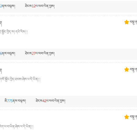
2
ནས་བལྟས།
ཐེངས
12
ལ་ཕབ་ལེན་བྱས།
ས།
བསྡུ་
ོང་བྱེད་ས། དཔེ་རིས། །
6
ནས་བལྟས།
ཐེངས
27
ལ་ཕབ་ལེན་བྱས།
ས།
བསྡུ་
ོ་སྐྱོང་བྱེད་ཐབས་ཞེས་པ་དེ་ཡིན། །
མི
775
ནས་བལྟས།
ཐེངས
42
ལ་ཕབ་ལེན་བྱས།
བསྡུ་
ག་པ་བ་ཡིན་ཞེས་པ་དེ་ཡིན། །