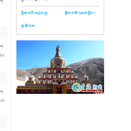
ཉར།
བྱིས་པའི་བཀླག་བྱ།
སློབ་གསོ་ཉམས་མྱོང་།
སྣ་ཚོགས།
ཉར།
ཆེན་
ཉར།
པའི་