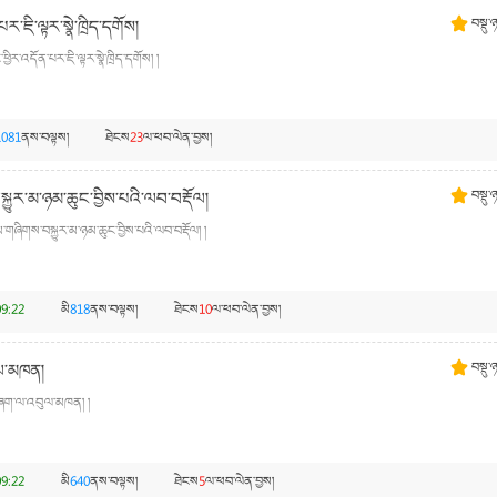
་ཇི་ལྟར་སྣེ་ཁྲིད་དགོས།
བསྡུ་
ར་འདོན་པར་ཇི་ལྟར་སྣེ་ཁྲིད་དགོས། །
1081
ནས་བལྟས།
ཐེངས
23
ལ་ཕབ་ལེན་བྱས།
ྐྱུར་མ་ཉམ་ཆུང་བྱིས་པའི་ལབ་བརྡོལ།
བསྡུ་
གཞིགས་བསྐྱུར་མ་ཉམ་ཆུང་བྱིས་པའི་ལབ་བརྡོལ། །
9:22
མི
818
ནས་བལྟས།
ཐེངས
10
ལ་ཕབ་ལེན་བྱས།
ུལ་མཁན།
བསྡུ་
་གཞག་ལ་འབུལ་མཁན། །
9:22
མི
640
ནས་བལྟས།
ཐེངས
5
ལ་ཕབ་ལེན་བྱས།