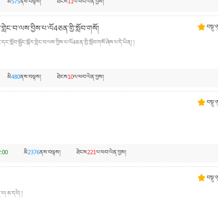
མི
575
ནས་བལྟས།
ཐེངས
11
ལ་ཕབ་ལེན་བྱས།
་གླེང་བ་ལས་བྱིས་པ་ལོ4ཅན་གྱི་སློབ་གསོ།
བསྡུ་
སློབ་སྦྱོང་སྐོར་གླེང་བ་ལས་བྱིས་པ་ལོ4ཅན་གྱི་སློབ་གསོ་ཞེས་པ་དེ་ཡིན། །
མི
480
ནས་བལྟས།
ཐེངས
10
ལ་ཕབ་ལེན་བྱས།
བསྡུ་
:00
མི
2376
ནས་བལྟས།
ཐེངས
221
ལ་ཕབ་ལེན་བྱས།
བསྡུ་
པ། མ་དཔེ། །