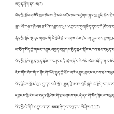
མདུན་ཤོག་ནང་མ(2)
བོད་ཀྱི་སློབ་གསོའི་ཁྱབ་ཁོངས་ཀྱི་དཔེ་མཛོད་ཁང་འཛུགས་སྐྲུན་བྱ་རྒྱུའི་སྐོར
རྒྱལ་པོ་གཉའ་ཁྲི་བཙན་པོའི་འཁྲུངས་ཡུལ།འཁྲུང་ས་དུས།སྲིད་དབང་གི་ཁོ
རྒོད་ཀྱི་སྟོང་སྡེ་དང་གཡུང་གི་མི་སྡེའི་སྐོར་རགས་ཙམ་གླེང་བ། ཁྱུུང་ཐར་རྒྱལ།(
ཡ་ཐོག་བོད་ཀྱི་གསར་འགྱུར་བརྒྱད་བསྒྲགས་བྱེད་ཚུལ་སྐོར་རགས་ཙམ་དཔྱད་
བོད་ཀྱི་སྲོལ་རྒྱུན་སྙན་རྩོམ་ཀ་བཤད་འབྲི་ཚུལ་སྐོར་ཆེ་ལོང་ཙམ་བརྗོད་པ། བ
རེབ་གོང་སེང་གེ་གཤོང་གི་མིའི་རྒྱུད་ཀྱི་ཐོག་མའི་འབྱུང་ཁུངས་རགས་ཙམ་དཔ
བོད་ལྗོངས་གྲོ་མོ་ཁུལ་དུ་དར་བའི་སྲོལ་རྒྱུན་གྱི་ཞབས་བྲོའི་སྐོར་ངོ་སྤྲོད
དབྱངས་ཀྱི་ངེས་པ་བདུན་གྱི་མིང་གི་རྣམ་གྲངས་དང་དེ་དག་གི་དོན་སྙིང་ལ་དཔྱ
བོད་ཀྱི་ཡི་གེའི་འབྱུང་བ་དང་མཚན་ཉིད་ལ་དཔྱད་པ། ཡེ་ཤེས།(112)