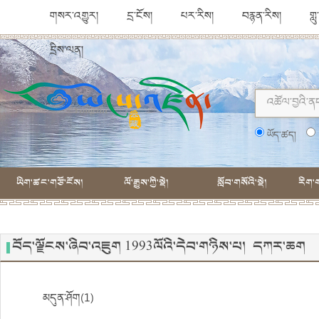
གསར་འགྱུར།
དྲ་ངོས།
པར་རིས།
བརྙན་རིས།
གླ
དྲིས་ལན།
ཡོད་ཚད།
ཡིག་ཚང་གཙོ་ངོས།
ལོ་རྒྱུས་ཀྱི་སྡེ།
སློབ་གསོའི་སྡེ།
རིག་ག
བོད་ལྗོངས་ཞིབ་འཇུག 1993ལོའི་དེབ་གཉིས་པ། དཀར་ཆག
མདུན་ཤོག(1)