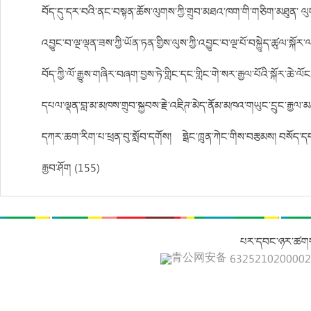
བོད་དུ་དར་བའི་ནང་བསྟན་ཆོས་ལུགས་ཀྱི་གྲུབ་མཐའ་ཁག་གི་གཅིག་མཐུན་ ལུགས
འབྱུང་བ་ལྔ་ལྡན་ཟས་ཀྱི་ཡོན་ཏན་གྱིས་ལུས་ཀྱི་འབྱུང་བ་ལྔ་པོ་བསྐྱེུད་ཚུལ
བོད་ཀྱི་ལོ་རྒྱུས་གཞིར་བཞག་བྱས་ཏེ་གླིང་དང་གླིང་གེ་སར་རྒྱལ་པོའི་སྐོར་ཆེ་ལ
དཔལ་ལྡན་བླ་མ་མཁས་གྲུབ་སྐྱབས་རྗེ་འཇིཊ་མེད་ནོམ་མཁའ་གཡུང་དྲུང་རྒྱལ་
དཀར་ཆག་རིག་པ་ཕྲན་བུ་སློབ་དགོས། ཧྥེང་ཁྲུན་ཀེང་གིས་བརྩམས། བསོད་དབ
རྒྱབ་ཤོག (155)
པར་དབང་ཉར་ཚགས
青公网安备 632521020000