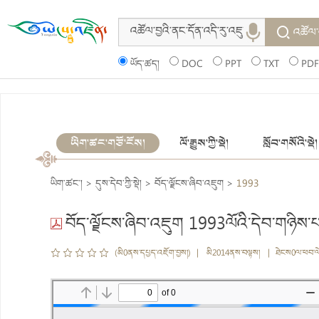
འཚོལ་
ཡོད་ཚད།
DOC
PPT
TXT
PDF
ཡིག་ཚང་གཙོ་ངོས།
ལོ་རྒྱུས་ཀྱི་སྡེ།
སློབ་གསོའི་སྡེ།
ཡིག་ཚང་།
>
དུས་དེབ་ཀྱི་སྡེ།
>
བོད་ལྗོངས་ཞིབ་འཇུག
>
1993
བོད་ལྗོངས་ཞིབ་འཇུག 1993ལོའི་དེབ་གཉིས་པ
(མི0ནས་དཔྱད་འཇོག་བྱས།) | མི2014ནས་བལྟས། | ཐེངས0ལ་ཕབ་ལ