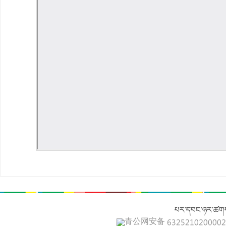
པར་དབང་ཉར་ཚགས
青公网安备 632521020000