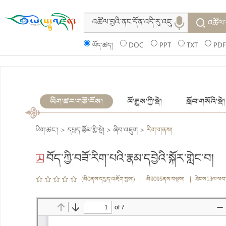
འཚོལ་
ཡོད་ཚད།
DOC
PPT
TXT
PDF
ཡིག་ཚང་གཙོ་ངོས།
ལོ་རྒྱུས་ཀྱི་སྡེ།
སློབ་གསོའི་སྡེ།
ཡིག་ཚང་།
>
དཔྱད་རྩོམ་གྱི་སྡེ།
>
ཞིབ་འཇུག
>
རིག་གནས།
བོད་ཀྱི་བཟོ་རིག་པའི་རྣམ་དབྱེའི་སྐོར་གླེང་བ།
(མི0ནས་དཔྱད་འཇོག་བྱས།) | མི9095ནས་བལྟས། | ཐེངས13ལ་ཕབ་