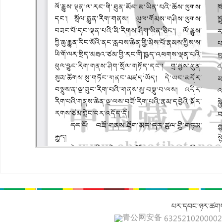
པར་དབང་ཉར་ཚགས
青公网安备 632521020000