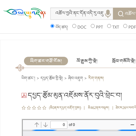
འཚོལ་
ཡོད་ཚད།
DOC
PPT
TXT
PDF
ཡིག་ཚང་གཙོ་ངོས།
ལོ་རྒྱུས་ཀྱི་སྡེ།
སློབ་གསོའི་སྡེ།
ཡིག་ཚང་།
>
དཔྱད་རྩོམ་གྱི་སྡེ།
>
ཞིབ་འཇུག
>
རིག་གནས།
དཔྱད་རྩོམ་མུན་འཇོམས་ནོར་བུའི་ཕྲེང་བ།
(མི0ནས་དཔྱད་འཇོག་བྱས།) | མི462ནས་བལྟས། | ཐེངས26ལ་ཕབ་ལ