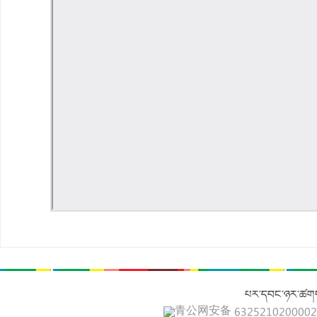
པར་དབང་ཉར་ཚགས
青公网安备 632521020000