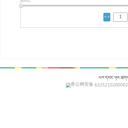
ཤོག་ངོས1པ།
པར་དབང་ཉར་ཚགས
青公网安备 632521020000