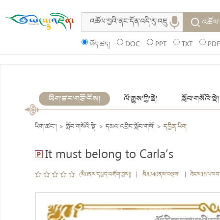
འཚོལ་
ཡོད་ཚད།
DOC
PPT
TXT
PDF
ཡིག་ཚང་གཙོ་ངོས།
ལོ་རྒྱུས་ཀྱི་སྡེ།
སློབ་གསོའི་སྡེ།
ཡིག་ཚང་།
>
སློབ་གསོའི་སྡེ།
>
དམའ་འབྲིང་སློབ་གསོ།
>
དབྱིན་ཡིག
It must belong to Carla’s
(མི0ནས་དཔྱད་འཇོག་བྱས།) | མི8240ནས་བལྟས། | ཐེངས15ལ་ཕབ་