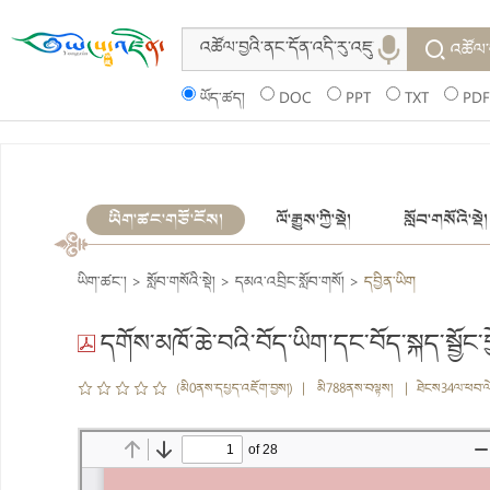
འཚོལ་
ཡོད་ཚད།
DOC
PPT
TXT
PDF
ཡིག་ཚང་གཙོ་ངོས།
ལོ་རྒྱུས་ཀྱི་སྡེ།
སློབ་གསོའི་སྡེ།
ཡིག་ཚང་།
>
སློབ་གསོའི་སྡེ།
>
དམའ་འབྲིང་སློབ་གསོ།
>
དབྱིན་ཡིག
དགོས་མཁོ་ཆེ་བའི་བོད་ཡིག་དང་བོད་སྐད་སྦྱོང་བ
(མི0ནས་དཔྱད་འཇོག་བྱས།) | མི788ནས་བལྟས། | ཐེངས34ལ་ཕབ་ལ