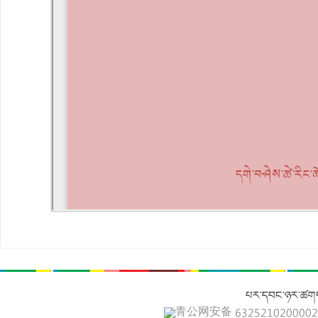
པར་དབང་ཉར་ཚགས
青公网安备 632521020000