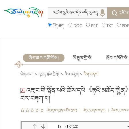
འཚོལ་
ཡོད་ཚད།
DOC
PPT
TXT
PDF
ཡིག་ཚང་གཙོ་ངོས།
ལོ་རྒྱུས་ཀྱི་སྡེ།
སློབ་གསོའི་སྡེ།
ཡིག་ཚང་།
>
དཔྱད་རྩོམ་གྱི་སྡེ།
>
ཞིབ་འཇུག
>
རིག་གནས།
འཇང་གི་སྟོན་པའི་ཆོས་དཔེ《རྟའི་མཆོད་སྦྱིན
བར་བརྟག་པ།
(མི0ནས་དཔྱད་འཇོག་བྱས།) | མི5053ནས་བལྟས། | ཐེངས35ལ་ཕབ་