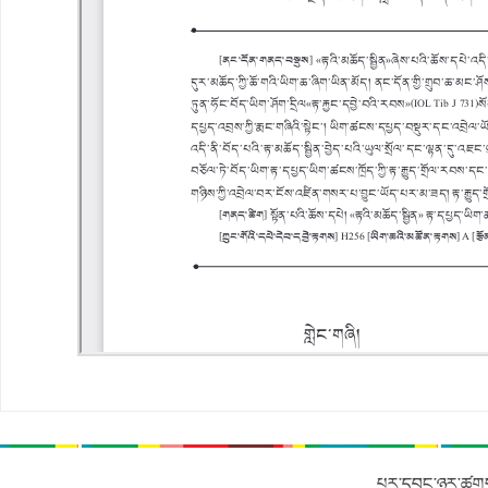
པར་དབང་ཉར་ཚགས