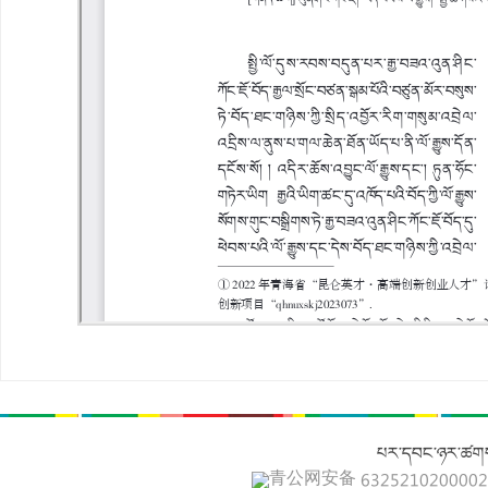
པར་དབང་ཉར་ཚགས
青公网安备 632521020000