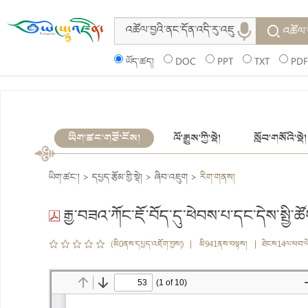
འཚོལ་
ཡོད་ཚད།
DOC
PPT
TXT
PDF
ཡིག་ཚང་གཙོ་ངོས།
ལོ་རྒྱུས་ཀྱི་སྡེ།
སློབ་གསོའི་སྡེ།
ཡིག་ཚང་།
>
དཔྱད་རྩོམ་གྱི་སྡེ།
>
ཞིབ་འཇུག
>
རིག་གནས།
རྒྱ་བཟའ་ཀོང་ཇོ་བོད་དུ་ཕེབས་པ་དང་དེས་སྤྱི་
(མི0ནས་དཔྱད་འཇོག་བྱས།) | མི941ནས་བལྟས། | ཐེངས14ལ་ཕབ་ལ