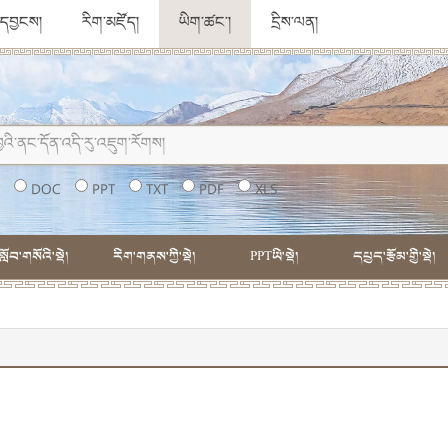
ུ་དབྱངས།
རིག་མཛོད།
ཡིག་ཚང་།
དྲིས་ལན།
།
DOC
PPT
TXT
PDF
XLS
སློབ་གསོའི་སྡེ།
རིག་གནས་ཀྱི་སྡེ།
PPTཡི་སྡེ།
དཔྱད་རྩོམ་གྱི་སྡེ།