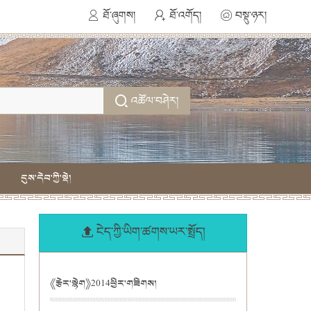
ཐོ་ཞུགས།
ཐོ་འགོད།
བསྡུ་ཉར།
འཚོལ་བཤེར།
དུས་དེབ་ཀྱི་སྡེ།
ངེད་ཀྱི་ཡིག་ཚགས་ཡར་སྤྲོད།
《རྩེར་སྙེག》2014ཕྱིར་གཟིགས།