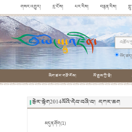
གསར་འགྱུར།
དྲ་ངོས།
པར་རིས།
བརྙན་རིས།
གླ
ཡོད་ཚད
ཡིག་ཚང་གཙོ་ངོས།
ལོ་རྒྱུས་ཀྱི་སྡེ།
རྩེར་སྙེག2014ལོའི་དེབ་བཞི་བ། དཀར་ཆག
མདུན་ཤོག(1)