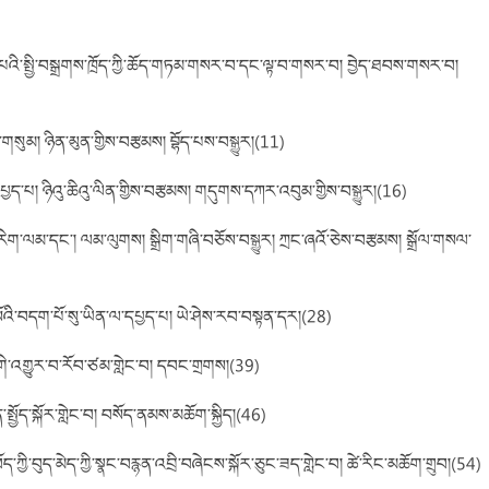
པའི་སྤྱི་བསྒྲགས་ཁྲོད་ཀྱི་ཆོད་གཏམ་གསར་བ་དང་ལྟ་བ་གསར་བ། བྱེད་ཐབས་གསར་བ།
ས་གསུམ། ཉིན་མུན་གྱིས་བརྩམས། བྷོད་པས་བསྒྱུར།(11)
ད་པ། ཉིའུ་ཆིའུ་ལིན་གྱིས་བརྩམས། གདུགས་དཀར་འབུམ་གྱིས་བསྒྱུར།(16)
ྱི་རིག་ལམ་དང་། ལམ་ལུགས། སྒྲིག་གཞི་བཅོས་བསྒྱུར། ཀྲང་ཞའོ་ཅེས་བརྩམས། སྒྲོལ་གསལ་
ོའི་བདག་པོ་སུ་ཡིན་ལ་དཔྱད་པ། ཡེ་ཤེས་རབ་བསྟན་དར།(28)
གི་འགྱུར་བ་རོབ་ཙམ་གླེང་བ། དབང་གྲགས།(39)
་སྤྱོད་སྐོར་གླེང་བ། བསོད་ནམས་མཆོག་སྐྱིད།(46)
་ཀྱི་བུད་མེད་ཀྱི་སྣང་བརྙན་འབྲི་བཞེངས་སྐོར་ཅུང་ཟད་གླེང་བ། ཚེ་རིང་མཆོག་གྲུབ།(54)