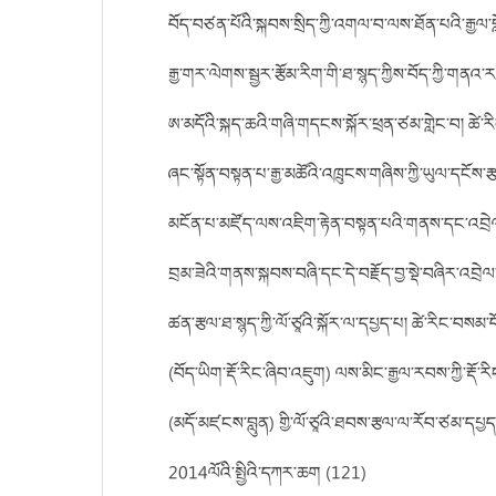
བོད་བཙན་པོའི་སྐབས་སྲིད་ཀྱི་འགལ་བ་ལས་ཐོན་པའི་རྒྱལ་བློ
རྒྱ་གར་ལེགས་སྦྱར་རྩོམ་རིག་གི་ཐ་སྙད་ཀྱིས་བོད་ཀྱི་གནའ་
ཨ་མདོའི་སྐད་ཆའི་གཞི་གདངས་སྐོར་ཕྲན་ཙམ་གླེང་བ། ཚེ་རི
ཞང་སྟོན་བསྟན་པ་རྒྱ་མཚོའི་འཁྲུངས་གཞིས་ཀྱི་ཡུལ་དངོས་ར
མངོན་པ་མཛོད་ལས་འཇིག་རྟེན་བསྟན་པའི་གནས་དང་འབྲེ
བྲམ་ཟེའི་གནས་སྐབས་བཞི་དང་དེ་བརྗོད་བྱ་སྡེ་བཞིར་འབྲེལ
ཚན་རྩལ་ཐ་སྙད་ཀྱི་ལོ་ཙཱའི་སྐོར་ལ་དཔྱད་པ། ཚེ་རིང་བསམ་
(བོད་ཡིག་རྡོ་རིང་ཞིབ་འཇུག) ལས་མིང་རྒྱལ་རབས་ཀྱི་རྡོ་ར
(མདོ་མཛངས་བླུན) གྱི་ལོ་ཙཱའི་ཐབས་རྩལ་ལ་རོབ་ཙམ་དཔྱད་
2014ལོའི་སྤྱིའི་དཀར་ཆག (121)