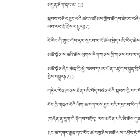
མདུན་ཤོག་ནང་མ། (2)
སྐབས་བཅོ་བརྒྱད་པའི་ཚང་འཛོམས་གྲོས་ཚོགས་ཐེངས་བཞི་
ལས་རབ་རྡོ་རྗེས་བསྒྱུར།(7)
དེ་རིང་གི་ཀྲུང་གོས་རུལ་སུངས་ལ་ངོ་རྒོལ་བྱེད་པའི་ཡིད་ཆེ
མཚོ་སྔོན་ས་ཆའི་ཆོས་ལུགས་རིག་གནས་ཀྱི་གནས་བབ་ལ་དཔྱ
མཚོ་སྔོན་ཞིང་ཆེན་གྱི་སྐྱེ་ཁམས་དཔལ་ཡོན་འཛུགས་སྐྲུན་ག
གྱིས་བསྒྱུར།(21)
གཏེར་ལེན་ཁ་ནས་ཐོན་པའི་བོད་བཙན་པོའི་སྐབས་ཀྱི་བང་ས
བོད་ཀྱི་གནའ་བོའི་ཡིག་ཆ་དག་ལས་བྱུང་བའི་དབྱངས་ཡིག་
(གཞོན་ནུ་དྲུག་གི་རྟོགས་བརྗོད) ལས་མངོན་པའི་མི་ཆོས་ཀུན
མྱང་ཚ་དཀར་རྒྱན་དང་རོང་ཚ་བཀྲ་ཤིས་མཚོ་ལས་འཕྲོས་ཏེ་བོད