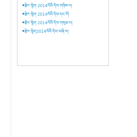
●རྩེར་སྙེག 2014ལོའི་དེབ་གཉིས་པ།
●རྩེར་སྙེག 2014ལོའི་དེབ་དང་པོ།
●རྩེར་སྙེག 2014ལོའི་དེབ་གསུམ་པ།
●རྩེར་སྙེག2014ལོའི་དེབ་བཞི་བ།