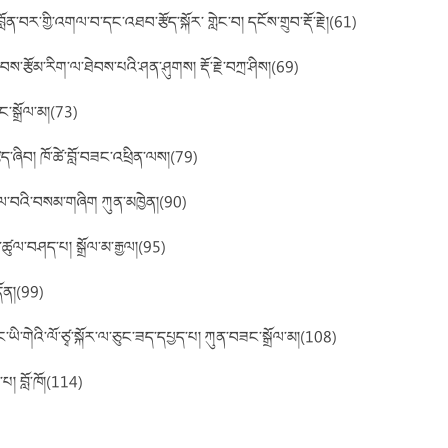
ན་བར་གྱི་འགལ་བ་དང་འཐབ་རྩོད་སྐོར་ གླེང་བ། དངོས་གྲུབ་རྡོ་རྗེ།(61)
རབས་རྩོམ་རིག་ལ་ཐེབས་པའི་ཤན་ཤུགས། རྡོ་རྗེ་བཀྲ་ཤིས།(69)
ང་སྒྲོལ་མ།(73)
ྩད་ཞིབ། ཁོ་ཚེ་བློ་བཟང་འཕྲིན་ལས།(79)
ལ་བའི་བསམ་གཞིག ཀུན་མཁྱེན།(90)
་ཚུལ་བཤད་པ། སྒྲོལ་མ་རྒྱལ།(95)
དོན།(99)
ིང་ཡི་གེའི་ལོ་ཙྭ་སྐོར་ལ་ཅུང་ཟད་དཔྱད་པ། ཀུན་བཟང་སྒྲོལ་མ།(108)
པ། བློ་ཁོ།(114)