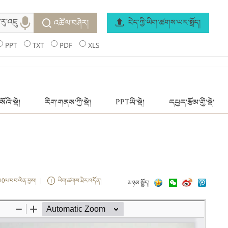
ངེད་ཀྱི་ཡིག་ཚགས་ཡར་སྤྲོད།
འཚོལ་བཤེར།
PPT
TXT
PDF
XLS
ོའི་སྡེ།
རིག་གནས་ཀྱི་སྡེ།
PPTཡི་སྡེ།
དཔྱད་རྩོམ་གྱི་སྡེ།
ས0ལ་ཕབ་ལེན་བྱས། |
ཡིག་ཚགས་ཐེར་འདོན།
མཉམ་སྤྱོད།