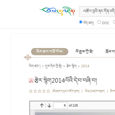
ཡོད་ཚད།
DOC
ཡིག་ཚང་གཙོ་ངོས།
ལོ་རྒྱུས་ཀྱི་སྡེ།
སློབ་གས
ཡིག་ཚང་།
>
དུས་དེབ་ཀྱི་སྡེ།
>
རྩེར་སྙེག
>
2014
རྩེར་སྙེག2014ལོའི་དེབ་བཞི་བ།
(མི0ནས་དཔྱད་འཇོག་བྱས།) | མི4254ནས་བལྟས། | ཐེང