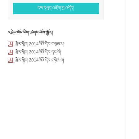
ངས་དཔྱད་འཇོག་བྱ་འདོད།
འབྲེལ་ཡོད་ཡིག་ཚགས་འོས་སྦྱོར།
རྩེར་སྙེག 2014ལོའི་དེབ་གསུམ་པ།
རྩེར་སྙེག 2014ལོའི་དེབ་དང་པོ།
རྩེར་སྙེག 2014ལོའི་དེབ་གཉིས་པ།