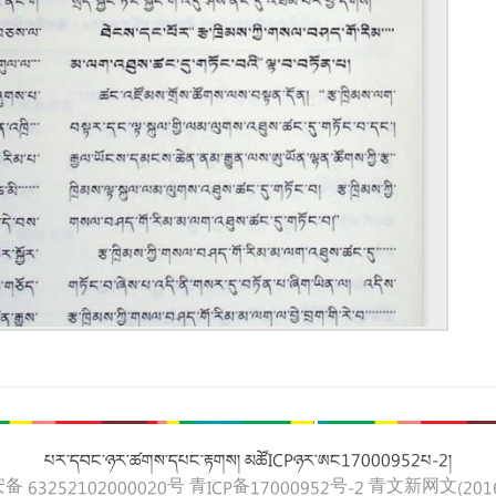
པར་དབང་ཉར་ཚགས་དཔང་རྟགས། མཚོICPཉར་ཨང17000952པ-2།
 63252102000020号
青ICP备17000952号-2
青文新网文(2016)