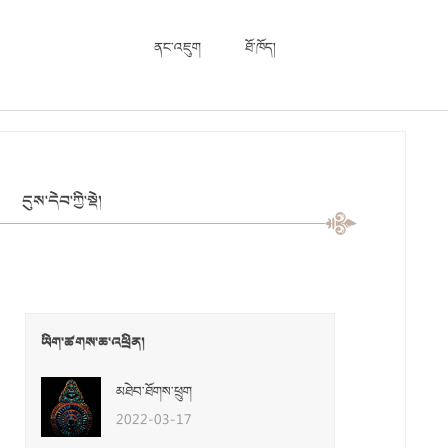
ནང་འཇུག
ཐོ་ཁོད།
དུས་དེབ་ཀྱི་སྡེ།
ཡིག་ཚགས་ཆ་འཕྲིན།
མཐེབ་ཐོགས་ཕྲུག
2022-03-17