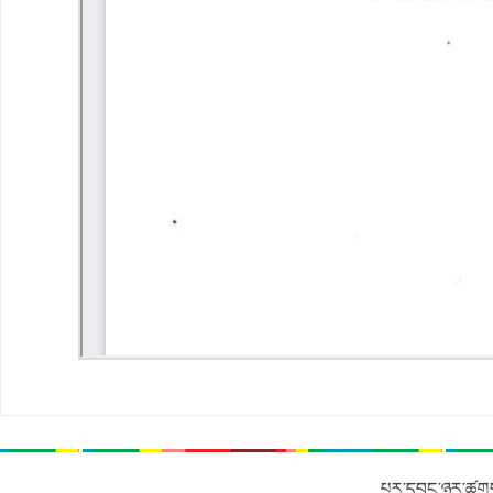
པར་དབང་ཉར་ཚགས