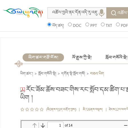
འཚོལ་
ཡོད་ཚད།
DOC
PPT
TXT
PDF
ཡིག་ཚང་གཙོ་ངོས།
ལོ་རྒྱུས་ཀྱི་སྡེ།
སློབ་གསོའི་སྡེ།
ཡིག་ཚང་།
>
སློབ་གསོའི་སྡེ།
>
དགོན་སྡེ་སློབ་གསོ།
>
བཅའ་ཡིག
རོང་ཟོམ་ཆོས་བཟང་གིས་རང་སློབ་དམ་ཚིག་པ་
ཡིག །
(མི0ནས་དཔྱད་འཇོག་བྱས།) | མི726ནས་བལྟས། | ཐེངས12ལ་ཕབ་ལ