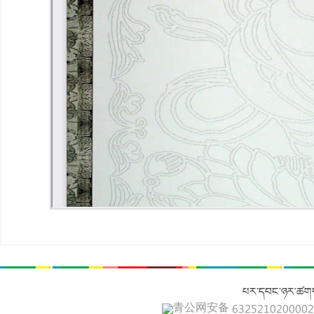
པར་དབང་ཉར་ཚགས
青公网安备 632521020000