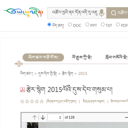
འཚོལ་
ཡོད་ཚད།
DOC
PPT
TXT
PDF
ཡིག་ཚང་གཙོ་ངོས།
ལོ་རྒྱུས་ཀྱི་སྡེ།
སློབ་གསོའི་སྡེ།
ཡིག་ཚང་།
>
དུས་དེབ་ཀྱི་སྡེ།
>
རྩེར་སྙེག
>
2015
རྩེར་སྙེག 2015ལོའི་དུས་དེབ་གསུམ་པ།
(མི0ནས་དཔྱད་འཇོག་བྱས།) | མི8393ནས་བལྟས། | ཐེངས0ལ་ཕབ་ལ