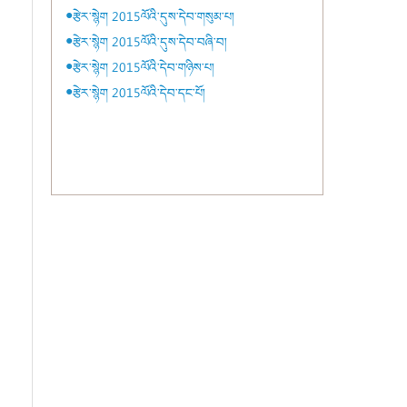
●རྩེར་སྙེག 2015ལོའི་དུས་དེབ་གསུམ་པ།
●རྩེར་སྙེག 2015ལོའི་དུས་དེབ་བཞི་བ།
●རྩེར་སྙེག 2015ལོའི་དེབ་གཉིས་པ།
●རྩེར་སྙེག 2015ལོའི་དེབ་དང་པོ།