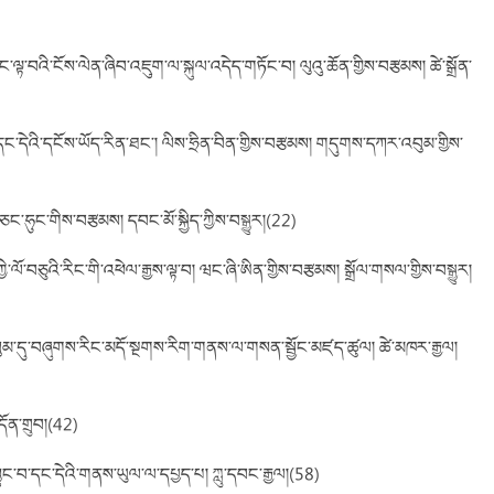
ཐང་ལྟ་བའི་ངོས་ལེན་ཞིབ་འཇུག་ལ་སྐུལ་འདེད་གཏོང་བ། ལུའུ་ཆོན་གྱིས་བརྩམས། ཚེ་སྒྲོན་
ང་དེའི་དངོས་ཡོད་རིན་ཐང་། ལིས་ཧྲིན་བིན་གྱིས་བརྩམས། གདུགས་དཀར་འབུམ་གྱིས་
ཅང་ཧུང་གིས་བརྩམས། དབང་མོ་སྐྱིད་ཀྱིས་བསྒྱུར།(22)
ྱི་ལོ་བཅུའི་རིང་གི་འཕེལ་རྒྱས་ལྟ་བ། ཝང་ཞི་ཨིན་གྱིས་བརྩམས། སྒྲོལ་གསལ་གྱིས་བསྒྱུར།
་འབུམ་དུ་བཞུགས་རིང་མདོ་སྔགས་རིག་གནས་ལ་གསན་སྦྱོང་མཛད་ཚུལ། ཚེ་མཁར་རྒྱལ།
ོན་གྲུབ།(42)
ི་བྱུང་བ་དང་དེའི་གནས་ཡུལ་ལ་དཔྱད་པ། ཀླུ་དབང་རྒྱལ།(58)