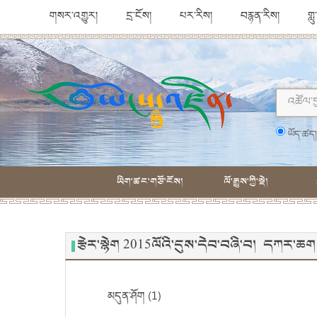
གསར་འགྱུར།
དྲ་ངོས།
པར་རིས།
བརྙན་རིས།
གླ
ཡོད་ཚད
ཡིག་ཚང་གཙོ་ངོས།
ལོ་རྒྱུས་ཀྱི་སྡེ།
རྩེར་སྙེག 2015ལོའི་དུས་དེབ་བཞི་བ། དཀར་ཆག
མདུན་ཤོག (1)