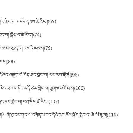
ོར་གླེང་བ། བསོད་ནམས་ཚེ་རིང་།(69)
ེང་བ། སྒོམ་པ་ཚེ་རིང་།(74)
རགས་ཙམ་དཔྱད་པ། བན་དེ་མཁར།(79)
ྐྱབས།(88)
ྱི་ཞིབ་འཇུག་གི་རིན་ཐང་གླེང་བ། ལས་རབ་རྡོ་རྗེ།(96)
་དང་སེལ་ཐབས་སྐོར་མདོ་ཙམ་གླེང་བ། ལྕགས་མཚོ་ཐར།(100)
ུང་ཟད་གླེང་བ། བཀྲ་ཤིས་ཚེ་རིང་།(107)
ིག》གི་ཁུངས་གང་ལ་བརྟེན་པ་དང་དེའི་ཁྱད་ཆོས་སྐོར་གླེང་བ། ཚེ་ལོ་རྒྱལ།(116)