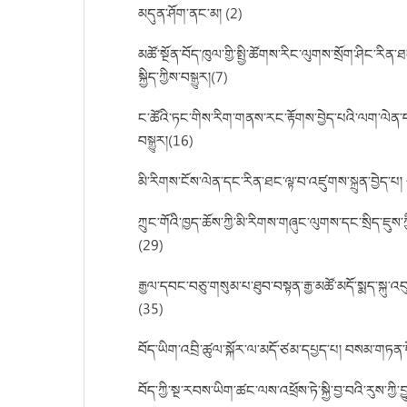
མདུན་ཤོག་ནང་མ། (2)
མཚོ་སྔོན་བོད་ཁུལ་གྱི་སྤྱི་ཚོགས་རིང་ལུགས་སྲོག་ཤིང་རིན་
སྐྱིད་ཀྱིས་བསྒྱུར།(7)
ང་ཚོའི་ཏང་གིས་རིག་གནས་རང་རྟོགས་བྱེད་པའི་ལག་ལེན་ད
བསྒྱུར།(16)
མི་རིགས་ངོས་ལེན་དང་རིན་ཐང་ལྟ་བ་འཛུགས་སྐྲུན་བྱེད་པ། 
ཀྲུང་གོའི་ཁྱད་ཆོས་ཀྱི་མི་རིགས་གཞུང་ལུགས་དང་སྲིད་ཇུས་ཀ
(29)
རྒྱལ་དབང་བཅུ་གསུམ་པ་ཐུབ་བསྟན་རྒྱ་མཚོ་མདོ་སྨད་སྐུ
(35)
བོད་ཡིག་འབྲི་ཚུལ་སྐོར་ལ་མདོ་ཙམ་དཔྱད་པ། བསམ་གཏན་ད
བོད་ཀྱི་སྔ་རབས་ཡིག་ཚང་ལས་འཕྲོས་ཏེ་སྐྱི་བྱ་བའི་རུས་ཀྱ