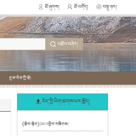
ཐོ་ཞུགས།
ཐོ་འགོད།
བསྡུ་ཉར།
འཚོལ་བཤེར།
དུས་དེབ་ཀྱི་སྡེ།
ངེད་ཀྱི་ཡིག་ཚགས་ཡར་སྤྲོད།
《རྩེར་སྙེག》2015ཕྱིར་གཟིགས།