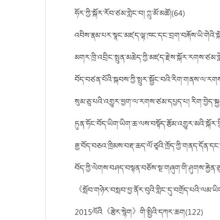
ཧོར་ཀྱི་སྐོར་རོབ་ཙམ་གླེང་བ། ཀླུ་མོ་མཚོ།(64)
འབིས་རྣམ་པར་སྣང་མཛད་ལྷ་ཁང་དང་བྲག་བརྐོས་ཡི་གེའི་སྐ
མགར་ཁྲི་འབྲིང་སྤུན་མཆེད་ཀྱི་མཛད་རྗེས་སྐོར་རགས་ཙམ་གླ
བོད་བཙན་པོའི་སྐབས་ཀྱི་སྤུར་སྦྱོང་བའི་རིག་གནས་ལ་
སུམ་ཅུ་པའི་འགྱུར་ཕྱག་ལ་རགས་ཙམ་དཔྱད་པ། རིག་བྱེད་ས
ཏུན་ཧོང་བོད་ཡིག་ཡིག་ཆ་ལས་བསྟོད་རྩོམ་འགྱུར་མའི་སྐོར་ག
རྒྱ་བོད་བཅའ་ཁྲིམས་བརྡ་ཆད་ལོ་ཙཱའི་ཁྲོད་ཀྱི་གནད་དོན
བོད་ཀྱི་ལེགས་བཤད་བསྟན་བཅོས་སྔ་གཞུག་གི་ཤུགས་རྐྱེན་ཅ
《སློབ་གཉེར་བསླབ་བྱ་ནོར་བུའི་གླིང་དུ་བགྲོད་པའི་ལམ་ཡ
2015ལོའི《རྩེར་སྙེག》གི་སྤྱིའི་དཀར་ཆག(122)