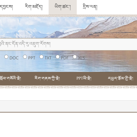
ུ་དབྱངས།
རིག་མཛོད།
ཡིག་ཚང་།
དྲིས་ལན།
།
DOC
PPT
TXT
PDF
XLS
སློབ་གསོའི་སྡེ།
རིག་གནས་ཀྱི་སྡེ།
PPTཡི་སྡེ།
དཔྱད་རྩོམ་གྱི་སྡེ།