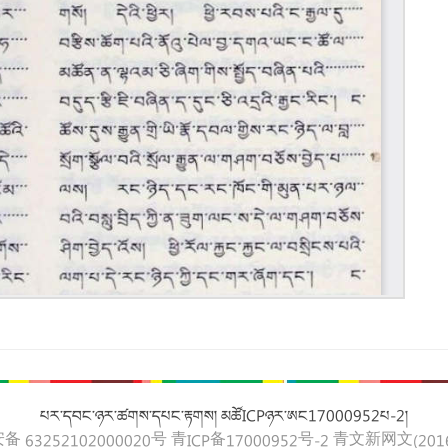
པར་དབང་ཉར་ཚགས་དཔང་རྟགས། མཚོICPཉར་ཨང17000952པ-2།
 63252102000020号
青ICP备17000952号-2
青文新网文(2016)