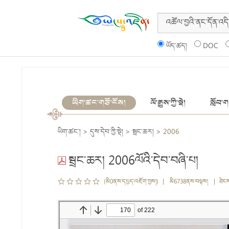
ཡོད་ཚད།
DOC
ཡིག་ཚང་གཙོ་ངོས།
ལོ་རྒྱུས་ཀྱི་སྡེ།
སློབ་གས
ཡིག་ཚང་།
>
དུས་དེབ་ཀྱི་སྡེ།
>
སྦྲང་ཆར།
>
2006
སྦྲང་ཆར། 2006ལོའི་དེབ་བཞི་པ།
(མི0ནས་དཔྱད་འཇོག་བྱས།) | མི6738ནས་བལྟས། | ཐེང