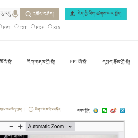
ངེད་ཀྱི་ཡིག་ཚགས་ཡར་སྤྲོད།
འཚོལ་བཤེར།
PPT
TXT
PDF
XLS
ོའི་སྡེ།
རིག་གནས་ཀྱི་སྡེ།
PPTཡི་སྡེ།
དཔྱད་རྩོམ་གྱི་སྡེ།
ས0ལ་ཕབ་ལེན་བྱས། |
ཡིག་ཚགས་ཐེར་འདོན།
མཉམ་སྤྱོད།