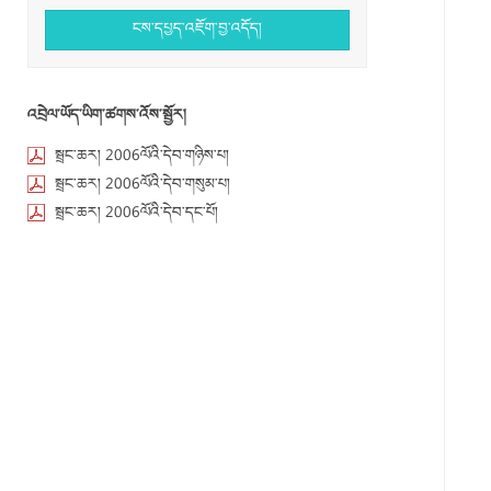
ངས་དཔྱད་འཇོག་བྱ་འདོད།
འབྲེལ་ཡོད་ཡིག་ཚགས་འོས་སྦྱོར།
སྦྲང་ཆར། 2006ལོའི་དེབ་གཉིས་པ།
སྦྲང་ཆར། 2006ལོའི་དེབ་གསུམ་པ།
སྦྲང་ཆར། 2006ལོའི་དེབ་དང་པོ།