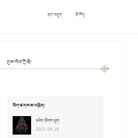
ནང་འཇུག
ཐོ་ཁོད།
དུས་དེབ་ཀྱི་སྡེ།
ཡིག་ཚགས་ཆ་འཕྲིན།
མཐེབ་ཐོགས་ཕྲུག
2021-09-26