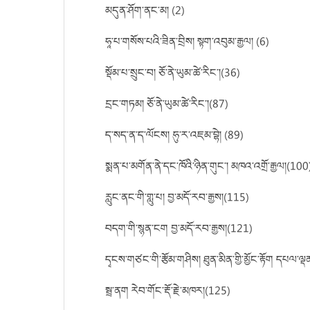
མདུན་ཤོག་ནང་མ། (2)
ཧཱ་པ་གསོས་པའི་ཟིན་བྲིས། སྟག་འབུམ་རྒྱལ། (6)
སྡོམ་པ་སྲུང་བ། ཅོ་ནེ་ཡུམ་ཚེ་རིང་།(36)
དྲང་གཏམ། ཅོ་ནེ་ཡུམ་ཚེ་རིང་།(87)
ད་སད་ན་ད་ལོངས། ཧུ་ར་འཇམ་བྷེ། (89)
སྨན་པ་མགོན་ནེ་དང་ཁོའི་ཉིན་གུང་། མཁའ་འགྲོ་རྒྱལ།(100
རླུང་ནང་གི་གླུ་པ། བྱ་མདོ་རབ་རྒྱས།(115)
བདག་གི་སྙན་ངག བྱ་མདོ་རབ་རྒྱས།(121)
དྭངས་གཙང་གི་རྩོམ་གཤིས། ཐུན་མིན་གྱི་མྱོང་རྟོག དཔལ་ལ
སྦྲ་ནག རེབ་གོང་རྡོ་རྗེ་མཁར།(125)