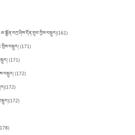
་སྨྱོན་བཀྲ་ཤིས་དོན་གྲུབ་ཀྱིས་བསྒྱུར།(161)
གྱིས་བསྒྱུར། (171)
ྒྱུར། (171)
ྱིས་བསྒྱུར། (172)
ྒྱུར།(172)
བསྒྱུར།(172)
 (178)