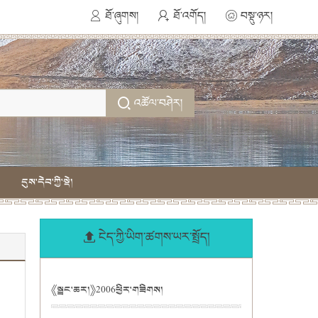
ཐོ་ཞུགས།
ཐོ་འགོད།
བསྡུ་ཉར།
འཚོལ་བཤེར།
དུས་དེབ་ཀྱི་སྡེ།
ངེད་ཀྱི་ཡིག་ཚགས་ཡར་སྤྲོད།
《སྦྲང་ཆར།》2006ཕྱིར་གཟིགས།