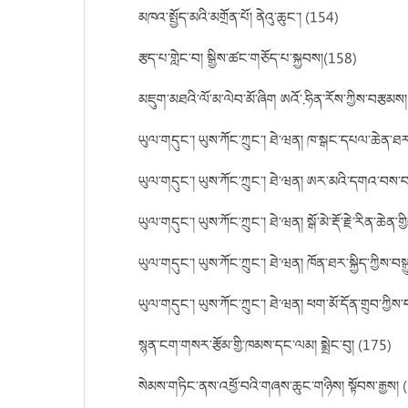
མཁའ་སྤྱོད་མའི་མགྲོན་པོ། ནེའུ་ཆུང་། (154)
རྩད་པ་གླེང་བ། སྒྱིས་ཚང་གཅོད་པ་སྐྱབས།(158)
མཇུག་མཐའི་ལོ་མ་ལེབ་མོ་ཞིག ཨའོ་.ཧིན་རོས་ཀྱིས་བརྩམས། ཨ
ཡུལ་གདུང་། ཡུས་ཀོང་ཀྲུང་། ཐེ་ཝན། ཁ་སྒང་དཔལ་ཆེན་ཐར་
ཡུལ་གདུང་། ཡུས་ཀོང་ཀྲུང་། ཐེ་ཝན། ཨར་མའི་དགའ་བས་བས
ཡུལ་གདུང་། ཡུས་ཀོང་ཀྲུང་། ཐེ་ཝན། སྒོ་མེ་རྡོ་རྗེ་རིན་ཆེན་ག
ཡུལ་གདུང་། ཡུས་ཀོང་ཀྲུང་། ཐེ་ཝན། ཁོན་ཐར་སྐྱིད་ཀྱིས་བས
ཡུལ་གདུང་། ཡུས་ཀོང་ཀྲུང་། ཐེ་ཝན། ཕག་མོ་དོན་གྲུབ་ཀྱིས་
སྙན་ངག་གསར་རྩོམ་གྱི་ཁམས་དང་ལམ། སྨྲེང་བུ། (175)
སེམས་གཏིང་ནས་འཕྱོ་བའི་གཞས་ཆུང་གཉིས། སྟོབས་རྒྱས།