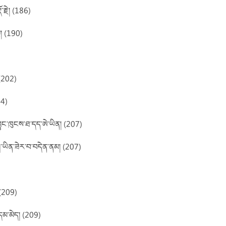
་རྗེ། (186)
ྷ། (190)
 (202)
04)
ྱུང་ཁུངས་ཐ་དད་ཨེ་ཡིན། (207)
་ཕུག་ཡིན་ཟེར་བ་བདེན་ནམ། (207)
 (209)
་དམ་མེད། (209)