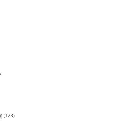
)
ྡན། (123)