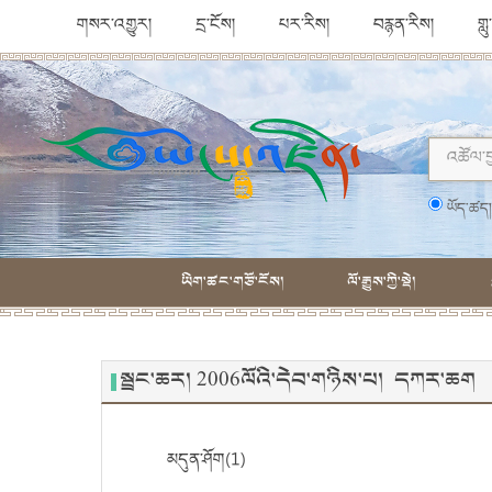
གསར་འགྱུར།
དྲ་ངོས།
པར་རིས།
བརྙན་རིས།
གླ
ཡོད་ཚད
ཡིག་ཚང་གཙོ་ངོས།
ལོ་རྒྱུས་ཀྱི་སྡེ།
སྦྲང་ཆར། 2006ལོའི་དེབ་གཉིས་པ། དཀར་ཆག
མདུན་ཤོག(1)