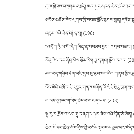
ཚུལ་ཁྲིམས་བསྔགས་བརྗོད། ཨར་སྐུང་མཁན་ཆེན་བློ་བཟང་རྡོ
མངོན་མཚོན་རིང་ལུགས་ཀྱི་བསམ་བློའི་རླབས་རྒྱུན། དཀོན་བ
འཁྱམ་པོའི་ཟིན་ཐོ། ལྷ་བུ། (198)
“འབྲོག་ཁྱི་ལ་བོ”ཞིག་ཡིན་ན་བསམས་བྱུང་། འབྲས་བཟང་།
ནོའུ་པེལ་དང་ནོའུ་པེལ་རྩོམ་རིག་བྱ་དགའ། སྒྲོལ་དཀར། (2
ཞང་བོད་གཉིས་ཐོག་མའི་དུས་སུ་རུས་དང་རིག་གནས་ཀྱི་འབ
བོད་མིའི་འགྲོ་བའི་འབྱུང་གནས་མགོན་པོ་རིའི་སྤྲེའུ་བྲག
ཨ་མདོ་ལྷ་ཁང་ཀ་མེད་ཅེས་པ་གང་དུ་ཡོད། (208)
སྐྱུ་རུ་ར་རློན་པ་ལག་ཏུ་བཞག་པ་ལྟར་ཞེས་པའི་དོན་ཅི་ཡིན།
ཆེན་པོ་དང་ཆེན་མོ་གཉིས་ཀྱི་བཀོལ་སྟངས་ལ་ཁྱད་པར་ཡོད