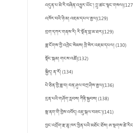
འདུན་པ་མེ་རི་བཞིན་འཕྱུར་ཡོང་། ཀླུ་ཚང་སྣང་གསལ།(127
འཁོར་བའི་ཉི་མ། འཇམ་དཔལ་རྒྱལ།(129)
བྲག་དཀར་གནས་རི། རི་སྔོན་བླ་མ་ཐར།(129)
ཟླ་ངོགས་ཀྱི་འཁྲེང་སེམས། ཁྲི་སེར་འཇམ་དཔལ། (130)
སྡོང་སྐམ། གངས་འཚོ།(132)
སྐྱིད། ན་རོ། (134)
པེ་ཅིན་གྱི་ཟླ་བ། བན་ཤུལ་བཀྲ་ཤིས་རྒྱལ།(136)
དྲན་པའི་གཤོག་རླབས། ཀིརྟི་སྐྱབས། (138)
སྦྲ་ནག་གི་གྱེས་འབོད། འཇུ་སྐལ་བཟང་།(141)
བྱང་འབྲོག་རྫ་ཆུ་ཁར་ཕྱིན་པའི་མཐོང་ཐོས། ཨ་སྔགས་ཚེ་རིང