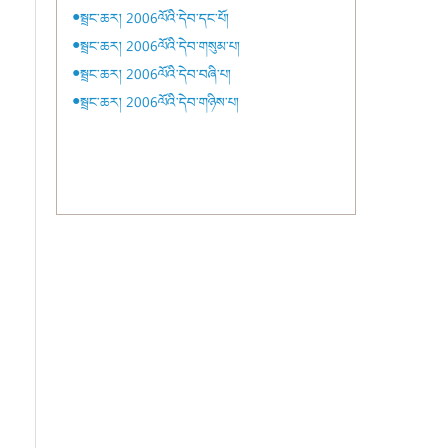
●སྦྲང་ཆར། 2006ལོའི་དེབ་དང་པོ།
●སྦྲང་ཆར། 2006ལོའི་དེབ་གསུམ་པ།
●སྦྲང་ཆར། 2006ལོའི་དེབ་བཞི་པ།
●སྦྲང་ཆར། 2006ལོའི་དེབ་གཉིས་པ།