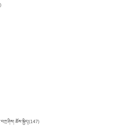
)
་བཀྲ་ཤིས། ཆོས་སྐྱིད།(147)