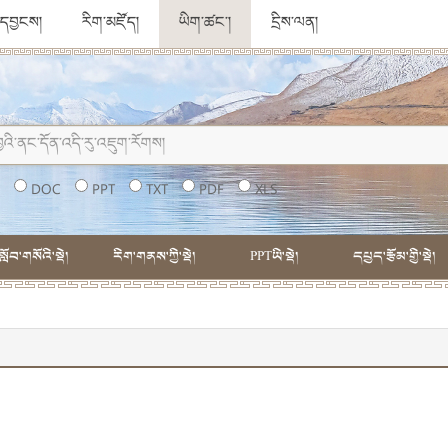
ུ་དབྱངས།
རིག་མཛོད།
ཡིག་ཚང་།
དྲིས་ལན།
།
DOC
PPT
TXT
PDF
XLS
སློབ་གསོའི་སྡེ།
རིག་གནས་ཀྱི་སྡེ།
PPTཡི་སྡེ།
དཔྱད་རྩོམ་གྱི་སྡེ།