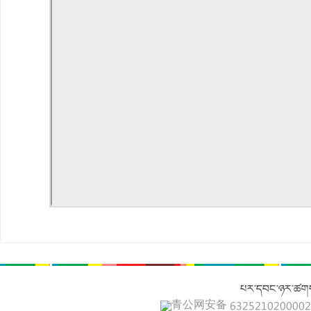
པར་དབང་ཉར་ཚགས
青公网安备 632521020000