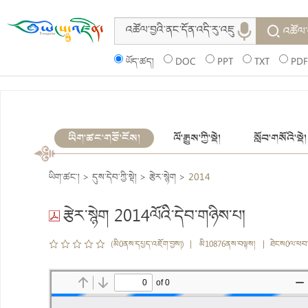
འཚོལ་
ཡོད་ཚད།
DOC
PPT
TXT
PDF
ཡིག་ཚང་གཙོ་ངོས།
ལོ་རྒྱུས་ཀྱི་སྡེ།
སློབ་གསོའི་སྡེ།
ཡིག་ཚང་།
>
དུས་དེབ་ཀྱི་སྡེ།
>
རྩེར་སྙེག
>
2014
རྩེར་སྙེག 2014ལོའི་དེབ་གཉིས་པ།
(མི0ནས་དཔྱད་འཇོག་བྱས།) | མི10876ནས་བལྟས། | ཐེངས0ལ་ཕབ་