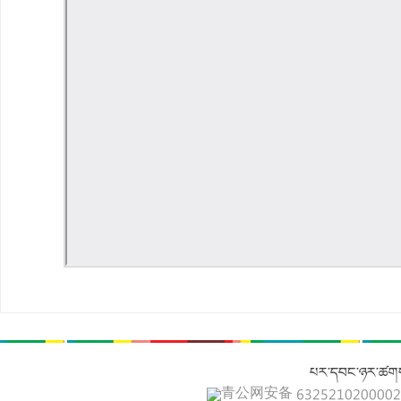
པར་དབང་ཉར་ཚགས
青公网安备 632521020000