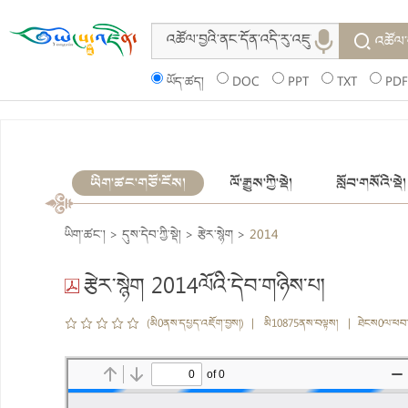
འཚོལ་
ཡོད་ཚད།
DOC
PPT
TXT
PDF
ཡིག་ཚང་གཙོ་ངོས།
ལོ་རྒྱུས་ཀྱི་སྡེ།
སློབ་གསོའི་སྡེ།
ཡིག་ཚང་།
>
དུས་དེབ་ཀྱི་སྡེ།
>
རྩེར་སྙེག
>
2014
རྩེར་སྙེག 2014ལོའི་དེབ་གཉིས་པ།
(མི0ནས་དཔྱད་འཇོག་བྱས།) | མི10875ནས་བལྟས། | ཐེངས0ལ་ཕབ་