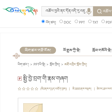
འཚོལ་
ཡོད་ཚད།
DOC
PPT
TXT
PDF
ཡིག་ཚང་གཙོ་ངོས།
ལོ་རྒྱུས་ཀྱི་སྡེ།
སློབ་གསོའི་སྡེ།
ཡིག་ཚང་།
>
PPTཡི་སྡེ།
>
སློབ་ཁྲིད།
>
མཐོ་འབྲིང་སློབ་ཁྲིད།
སྤྱི་བྱེ་བྲག་གི་རྣམ་གཞག
(མི0ནས་དཔྱད་འཇོག་བྱས།) | མི3895ནས་བལྟས། | ཐེངས18ལ་ཕབ་