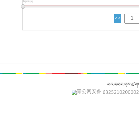
ཤོག་ངོས1པ།
པར་དབང་ཉར་ཚགས
青公网安备 632521020000