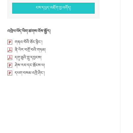
ངས་དཔྱད་འཇོག་བྱ་འདོད།
འབྲེལ་ཡོད་ཡིག་ཚགས་འོས་སྦྱོར།
གནའ་བོའི་ཅོང་རྙིང་།
ནེ་ལེར་བགྲོ་བའི་གཏམ།
དགུ་ཆུའི་གླུ་དབྱངས།
ཤེས་རབ་དང་རྨོངས་པ།
དཔག་བསམ་འཁྲི་ཤིང་།