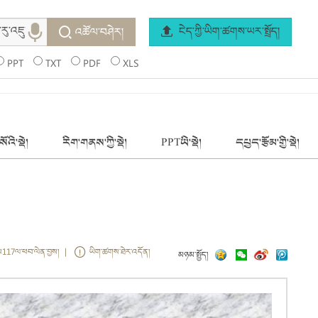
ངེད་ཀྱི་ཡིག་ཚགས་ཡར་སྤྲོད།
འཚོལ་བཤེར།
PPT
TXT
PDF
XLS
ོའི་སྡེ།
རིག་གནས་ཀྱི་སྡེ།
PPTཡི་སྡེ།
དཔྱད་རྩོམ་གྱི་སྡེ།
ས117ལ་ཕབ་ལེན་བྱས། |
ཡིག་ཚགས་ཐེར་འདོན།
མཉམ་སྤྱོད།