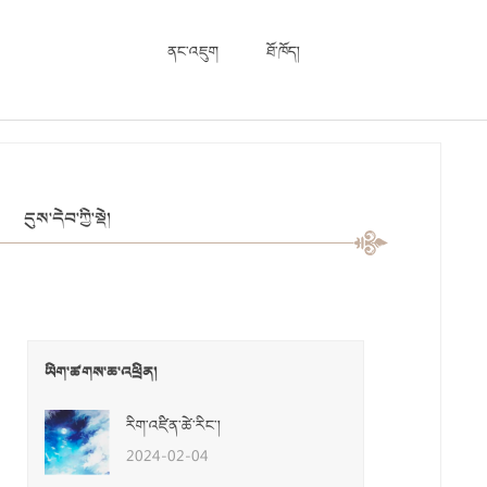
ནང་འཇུག
ཐོ་ཁོད།
དུས་དེབ་ཀྱི་སྡེ།
ཡིག་ཚགས་ཆ་འཕྲིན།
རིག་འཛིན་ཚེ་རིང་།
2024-02-04