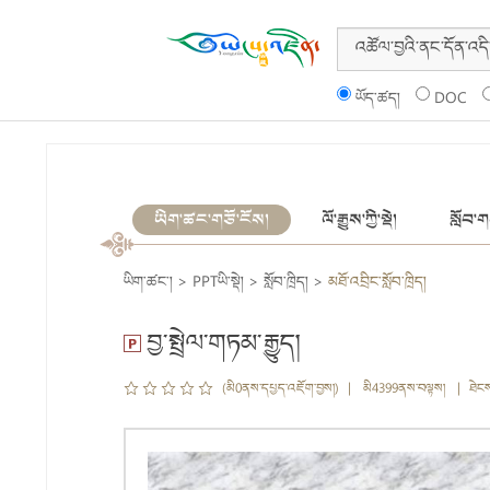
ཡོད་ཚད།
DOC
ཡིག་ཚང་གཙོ་ངོས།
ལོ་རྒྱུས་ཀྱི་སྡེ།
སློབ་གས
ཡིག་ཚང་།
>
PPTཡི་སྡེ།
>
སློབ་ཁྲིད།
>
མཐོ་འབྲིང་སློབ་ཁྲིད།
བྱ་སྤྲེལ་གཏམ་རྒྱུད།
(མི0ནས་དཔྱད་འཇོག་བྱས།) | མི4399ནས་བལྟས། | ཐེང