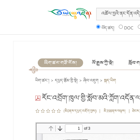
ཡོད་ཚད།
DOC
ཡིག་ཚང་གཙོ་ངོས།
ལོ་རྒྱུས་ཀྱི་སྡེ།
སློབ་གས
ཡིག་ཚང་།
>
དཔྱད་རྩོམ་གྱི་སྡེ།
>
ཞིབ་འཇུག
>
སྐད་ཡིག
རོང་འབྲོག་ཁུལ་གྱི་སློབ་མའི་ཀློག་འདོན་
(མི0ནས་དཔྱད་འཇོག་བྱས།) | མི398ནས་བལྟས། | ཐེངས