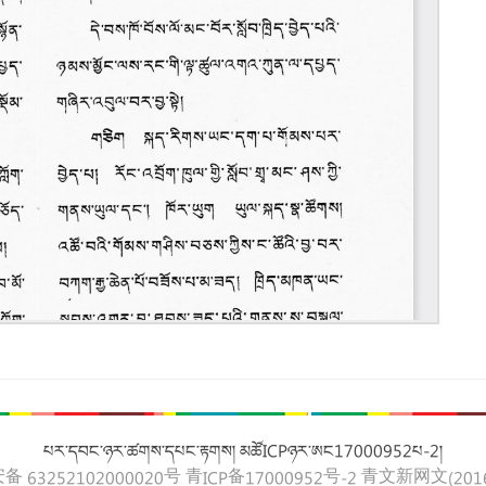
པར་དབང་ཉར་ཚགས་དཔང་རྟགས། མཚོICPཉར་ཨང17000952པ-2།
 63252102000020号
青ICP备17000952号-2
青文新网文(2016)