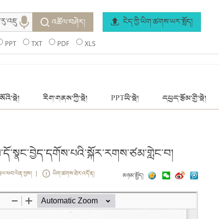
ངེད་ཀྱི་ཡིག་ཚགས་ཡར་སྤྲོད།
འཚོལ་བཤེར།
PPT
TXT
PDF
XLS
ོའི་སྡེ།
རིག་གནས་ཀྱི་སྡེ།
PPTཡི་སྡེ།
དཔྱད་རྩོམ་གྱི་སྡེ།
ལ་དོ་སྣང་བྱེད་དགོས་པའི་སྐོར་རགས་ཙམ་གླེང་བ།
3ལ་ཕབ་ལེན་བྱས། |
ཡིག་ཚགས་ཐེར་འདོན།
མཉམ་སྤྱོད།