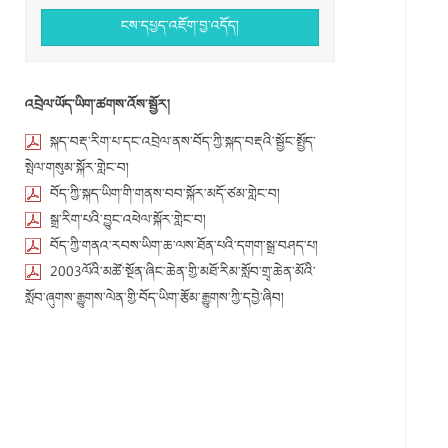
ངས་དཔྱད་འཇོག་བྱ་འདོད།
འབྲེལ་ཡོད་ཡིག་ཚགས་འོས་སྦྱོར།
སྐད་བརྡ་རིག་པ་དང་འབྲེལ་ནས་བོད་ཀྱི་སྐད་བརྡའི་སྦྱོང་སྤྱོད་
སྤེལ་གསུམ་སྐོར་གླེང་བ།
བོད་ཀྱི་སྐད་ཡིག་གི་གནས་བབ་སྐོར་མདོ་ཙམ་གླེང་བ།
སྒྲ་རིག་པའི་བྱུང་འཕེལ་སྐོར་གླེང་བ།
བོད་ཀྱི་གནའ་རབས་ཡིག་ཆ་ལས་ཐོན་པའི་དགག་སྒྲ་བཤད་པ།
2003ལོའི་མཚོ་སྔོན་ཞིང་ཆེན་གྱི་མཐོ་རིམ་སློབ་གྲྭ་ཆེན་མོའི་
སློབ་ཞུགས་རྒྱུགས་ལེན་གྱི་བོད་ཡིག་རྩོམ་རྒྱུགས་ཀྱི་དབྱེ་ཞིབ།