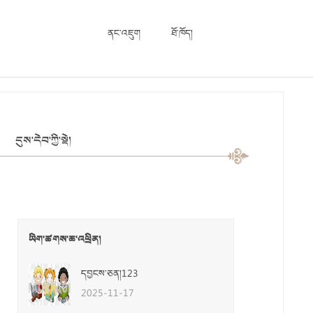
ནང་འཇུག
ཐོ་ཁོད།
དུས་དེབ་ཀྱི་སྡེ།
ཡིག་ཚགས་ཆ་འཕྲིན།
དབྱངས་ཅན།123
2025-11-17