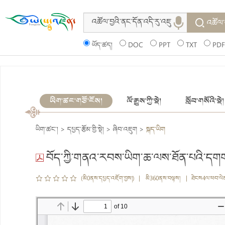
འཚོལ་
ཡོད་ཚད།
DOC
PPT
TXT
PDF
ཡིག་ཚང་གཙོ་ངོས།
ལོ་རྒྱུས་ཀྱི་སྡེ།
སློབ་གསོའི་སྡེ།
ཡིག་ཚང་།
>
དཔྱད་རྩོམ་གྱི་སྡེ།
>
ཞིབ་འཇུག
>
སྐད་ཡིག
བོད་ཀྱི་གནའ་རབས་ཡིག་ཆ་ལས་ཐོན་པའི་དགག
(མི0ནས་དཔྱད་འཇོག་བྱས།) | མི360ནས་བལྟས། | ཐེངས4ལ་ཕབ་ལེ