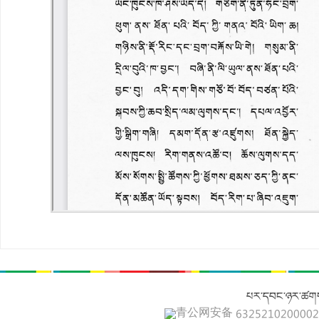
པར་དབང་ཉར་ཚགས
青公网安备 632521020000