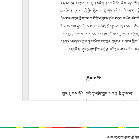
པར་དབང་ཉར་ཚགས