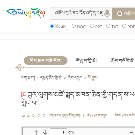
འཚོལ་
ཡོད་ཚད།
DOC
PPT
TXT
PDF
ཡིག་ཚང་གཙོ་ངོས།
ལོ་རྒྱུས་ཀྱི་སྡེ།
སློབ་གསོའི་སྡེ།
ཡིག་ཚང་།
>
དཔྱད་རྩོམ་གྱི་སྡེ།
>
ཞིབ་འཇུག
>
ལོ་རྒྱུས།
ཟུར་ལུགས་མཚོ་སྨད་མཁན་ཆེན་གྱི་གདན་ས་ཡབ་ཕུ
གླེང་བ།
(མི0ནས་དཔྱད་འཇོག་བྱས།) | མི379ནས་བལྟས། | ཐེངས3ལ་ཕབ་ལེ