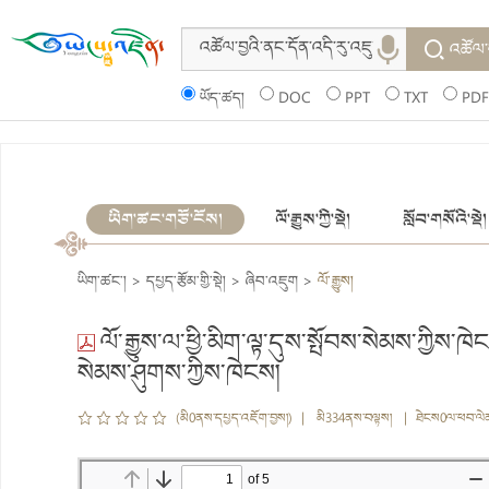
འཚོལ་
ཡོད་ཚད།
DOC
PPT
TXT
PDF
ཡིག་ཚང་གཙོ་ངོས།
ལོ་རྒྱུས་ཀྱི་སྡེ།
སློབ་གསོའི་སྡེ།
ཡིག་ཚང་།
>
དཔྱད་རྩོམ་གྱི་སྡེ།
>
ཞིབ་འཇུག
>
ལོ་རྒྱུས།
ལོ་རྒྱུས་ལ་ཕྱི་མིག་ལྟ་དུས་སྤོབས་སེམས་ཀྱིས་ཁ
སེམས་ཤུགས་ཀྱིས་ཁེངས།
(མི0ནས་དཔྱད་འཇོག་བྱས།) | མི334ནས་བལྟས། | ཐེངས0ལ་ཕབ་ལེ