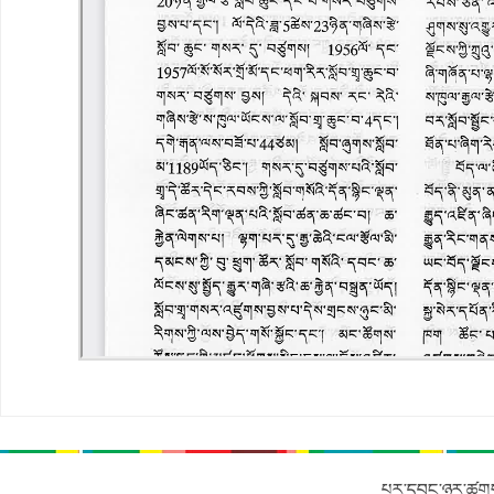
པར་དབང་ཉར་ཚགས