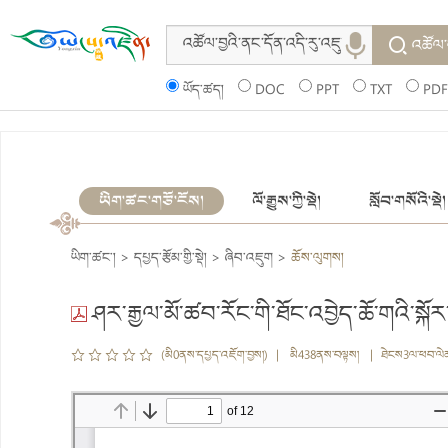
འཚོལ་
ཡོད་ཚད།
DOC
PPT
TXT
PDF
ཡིག་ཚང་གཙོ་ངོས།
ལོ་རྒྱུས་ཀྱི་སྡེ།
སློབ་གསོའི་སྡེ།
ཡིག་ཚང་།
>
དཔྱད་རྩོམ་གྱི་སྡེ།
>
ཞིབ་འཇུག
>
ཆོས་ལུགས།
ཤར་རྒྱལ་མོ་ཚབ་རོང་གི་ཐོང་འབྱེད་ཆོ་གའི་སྐོར
(མི0ནས་དཔྱད་འཇོག་བྱས།) | མི438ནས་བལྟས། | ཐེངས3ལ་ཕབ་ལེ