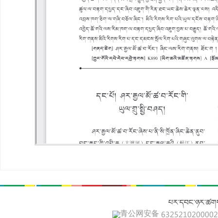
པར་དབང་ཉར་ཚགས
青公网安备 632521020000