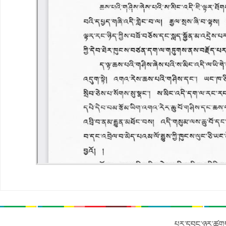
པར་དབང་ཉར་ཚགས