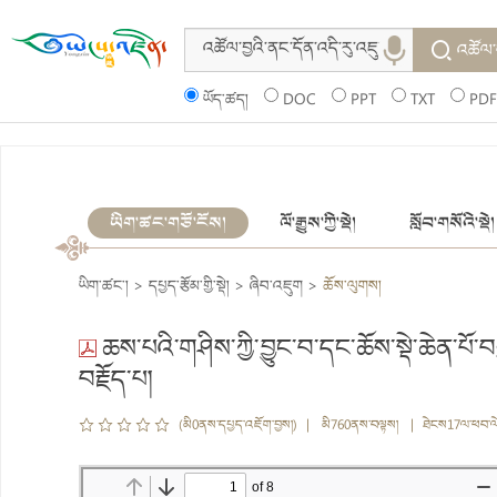
འཚོལ་
ཡོད་ཚད།
DOC
PPT
TXT
PDF
ཡིག་ཚང་གཙོ་ངོས།
ལོ་རྒྱུས་ཀྱི་སྡེ།
སློབ་གསོའི་སྡེ།
ཡིག་ཚང་།
>
དཔྱད་རྩོམ་གྱི་སྡེ།
>
ཞིབ་འཇུག
>
ཆོས་ལུགས།
ཆས་པའི་གཤིས་ཀྱི་བྱུང་བ་དང་ཆོས་སྡེ་ཆེན་པོ་བཀ
བརྗོད་པ།
(མི0ནས་དཔྱད་འཇོག་བྱས།) | མི760ནས་བལྟས། | ཐེངས17ལ་ཕབ་ལ