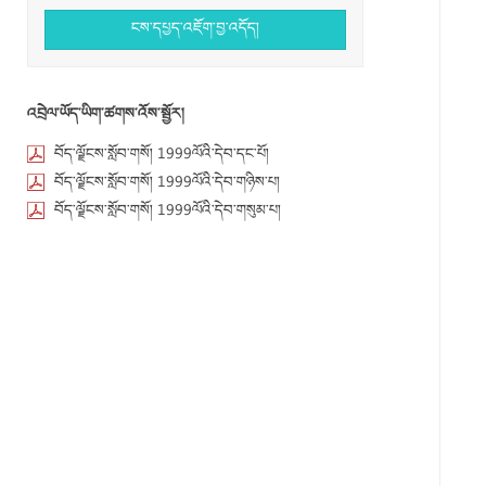
ངས་དཔྱད་འཇོག་བྱ་འདོད།
འབྲེལ་ཡོད་ཡིག་ཚགས་འོས་སྦྱོར།
བོད་ལྗོངས་སློབ་གསོ། 1999ལོའི་དེབ་དང་པོ།
བོད་ལྗོངས་སློབ་གསོ། 1999ལོའི་དེབ་གཉིས་པ།
བོད་ལྗོངས་སློབ་གསོ། 1999ལོའི་དེབ་གསུམ་པ།