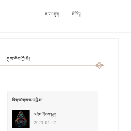
ནང་འཇུག
ཐོ་ཁོད།
དུས་དེབ་ཀྱི་སྡེ།
ཡིག་ཚགས་ཆ་འཕྲིན།
མཐེབ་ཐོགས་ཕྲུག
2023-04-27