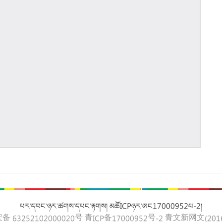
པར་དབང་ཉར་ཚགས་དཔང་རྟགས། མཚོICPཉར་ཨང17000952པ-2།
 63252102000020号
青ICP备17000952号-2
青文新网文(2016)