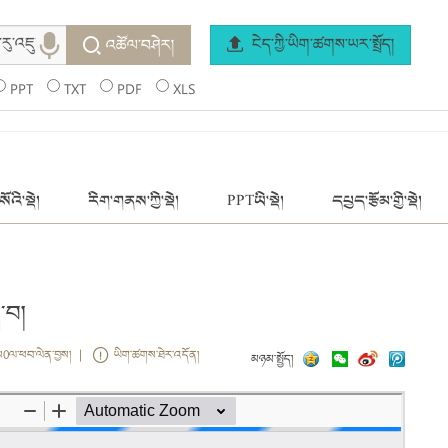
ངེད་ཀྱི་ཡིག་ཚགས་ཡར་སྤྲོད།
འཚོལ་བཤེར།
PPT
TXT
PDF
XLS
ོའི་སྡེ།
རིག་གནས་ཀྱི་སྡེ།
PPTཡི་སྡེ།
དཔྱད་རྩོམ་གྱི་སྡེ།
་བ།
ས0ལ་ཕབ་ལེན་བྱས། |
ཡིག་ཚགས་ཐེར་འདོན།
མཉམ་སྤྱོད།