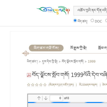
ཡོད་ཚད།
DOC
ཡིག་ཚང་གཙོ་ངོས།
ལོ་རྒྱུས་ཀྱི་སྡེ།
སློབ་གས
ཡིག་ཚང་།
>
དུས་དེབ་ཀྱི་སྡེ།
>
བོད་ལྗོངས་སློབ་གསོ།
>
1999
བོད་ལྗོངས་སློབ་གསོ། 1999ལོའི་དེབ་བཞི
(མི0ནས་དཔྱད་འཇོག་བྱས།) | མི2394ནས་བལྟས། | ཐེང