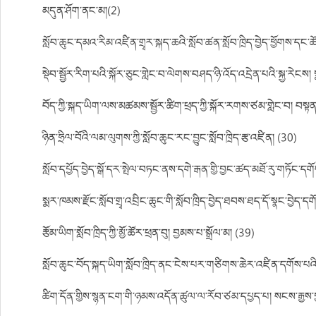
མདུན་ཤོག་ནང་མ།(2)
སློབ་ཆུང་དམའ་རིམ་འཛིན་གྲྭར་སྐད་ཆའི་སློབ་ཚན་སློབ་ཁྲིད་བྱེད་ཕྱོགས་དང་ཚོ
སྡེབ་སྦྱོར་རིག་པའི་སྐོར་ཅུང་གླེང་བ་ལེགས་བཤད་ཉི་འོད་འདྲེན་པའི་སྐྱ་རེང
བོད་ཀྱི་སྐད་ཡིག་ལས་མཚམས་སྦྱོར་ཚིག་ཕྲད་ཀྱི་སྐོར་རགས་ཙམ་གླེང་བ། བསྟན
ཉིན་ཧྲིལ་བོའི་ལམ་ལུགས་ཀྱི་སློབ་ཆུང་རང་བྱུང་སློབ་ཁྲིད་རྩ་འཛིན། (30)
སློབ་དཔྱོད་བྱེད་སྒོ་དར་སྤེལ་བཏང་ནས་དགེ་རྒན་གྱི་བྱང་ཚད་མཐོ་རུ་གཏོང་
སྨར་ཁམས་རྫོང་སློབ་གྲྭ་འབྲིང་ཆུང་གི་སློབ་ཁྲིད་བྱེད་ཐབས་ཐད་དོ་སྣང་བ
རྩོམ་ཡིག་སློབ་ཁྲིད་ཀྱི་མྱོ་ཚོར་ཕྲན་བུ། བྱམས་པ་སྒྲོལ་མ། (39)
སློབ་ཆུང་བོད་སྐད་ཡིག་སློབ་ཁྲིད་ནང་ངེས་པར་གཙིགས་ཆེར་འཛིན་དགོས་པའི
ཚིག་དོན་གྱིས་སྙན་ངག་གི་ཉམས་འདོན་ཚུལ་ལ་རོབ་ཙམ་དཔྱད་པ། སངས་རྒྱས་