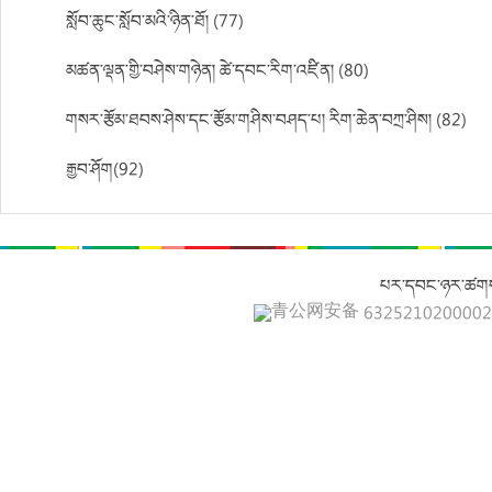
སློབ་ཆུང་སློབ་མའི་ཉིན་ཐོ། (77)
མཚན་ལྡན་གྱི་བཤེས་གཉེན། ཚེ་དབང་རིག་འཛིན། (80)
གསར་རྩོམ་ཐབས་ཤེས་དང་རྩོམ་གཤིས་བཤད་པ། རིག་ཆེན་བཀྲ་ཤིས། (82)
རྒྱབ་ཤོག(92)
པར་དབང་ཉར་ཚགས
青公网安备 632521020000