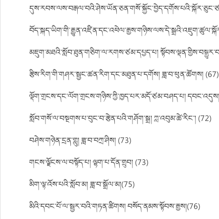
དུས་རབས་ལས་བརྒལ་བའི་ཤེས་ཡོན་ཅན་གསོ་སྐྱོང་བྱེད་དགོས་པའི་སྐོར་ཅུང་ཙམ
བོད་སྐད་ཡིག་གི་རྒྱུན་འཛིན་དང་འཕེལ་རྒྱས་གཉིས་ལས་དེ་སྒྲའི་འཇུག་ཚུལ་ས
མཇུག་མཐའི་སློབ་ཐུན་གཅིག་ལ་རགས་ཙམ་དཔྱད་པ། སྟོབས་ལྡན་གྱིས་བསྒྱུར་བ
རྩིས་རིག་གི་གཤར་སྦྱང་ཚན་རིག་དང་མཐུན་པ་དགོས། ཟླ་བ་ཕུན་ཚོགས། (67
ལྡོག་གྲངས་དང་ལོག་གྲངས་གཉིས་ཀྱི་ཁྱད་པར་མདོ་ཙམ་བཤད་པ། དབང་འདུས
སློབ་གསོ་ལ་བསྔགས་པ་བུང་བ་རྩེན་པའི་གཤོག་སྒྲ། ཀླ་འབུམ་ཚེ་རིང་། (72)
བཤེས་གཉེན་དྲན་གླུ། ཟླ་བ་བཀྲ་ཤིས། (73)
གངས་ལྗོངས་ལ་བསྟོད་པ། ལྷག་པ་དོན་གྲུབ། (73)
མིག་ལྟ་འོས་པའི་སློབ་མ། ཟླ་བ་སྒྲོལ་མ།(75)
མིའི་དབང་པོ་ལ་སྦྱར་བའི་གཏན་ཚིགས། བསོད་ནམས་སྟོབས་རྒྱས།(76)