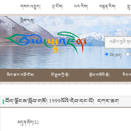
གསར་འགྱུར།
དྲ་ངོས།
པར་རིས།
བརྙན་རིས།
གླ
དྲིས་ལན།
ཡོད་ཚད།
ཡིག་ཚང་གཙོ་ངོས།
ལོ་རྒྱུས་ཀྱི་སྡེ།
སློབ་གསོའི་སྡེ།
རིག་ག
བོད་ལྗོངས་སློབ་གསོ། 1999ལོའི་དེབ་དང་པོ། དཀར་ཆག
མདུན་ཤོག(1)