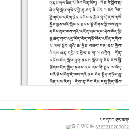
པར་དབང་ཉར་ཚགས
青公网安备 632521020000