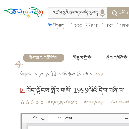
འཚོལ་
ཡོད་ཚད།
DOC
PPT
TXT
PDF
ཡིག་ཚང་གཙོ་ངོས།
ལོ་རྒྱུས་ཀྱི་སྡེ།
སློབ་གསོའི་སྡེ།
ཡིག་ཚང་།
>
དུས་དེབ་ཀྱི་སྡེ།
>
བོད་ལྗོངས་སློབ་གསོ།
>
1999
བོད་ལྗོངས་སློབ་གསོ། 1999ལོའི་དེབ་བཞི་བ།
(མི0ནས་དཔྱད་འཇོག་བྱས།) | མི2393ནས་བལྟས། | ཐེངས0ལ་ཕབ་ལ