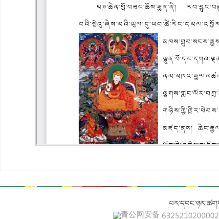
པར་དབང་ཉར་ཚགས
青公网安备 632521020000