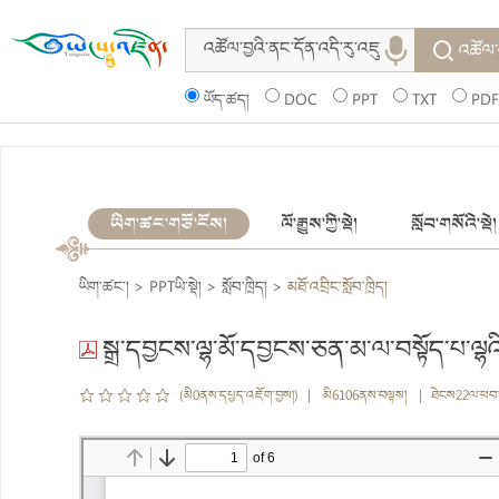
འཚོལ་
ཡོད་ཚད།
DOC
PPT
TXT
PDF
ཡིག་ཚང་གཙོ་ངོས།
ལོ་རྒྱུས་ཀྱི་སྡེ།
སློབ་གསོའི་སྡེ།
ཡིག་ཚང་།
>
PPTཡི་སྡེ།
>
སློབ་ཁྲིད།
>
མཐོ་འབྲིང་སློབ་ཁྲིད།
སྒྲ་དབྱངས་ལྷ་མོ་དབྱངས་ཅན་མ་ལ་བསྟོད་པ་ལྷའི
(མི0ནས་དཔྱད་འཇོག་བྱས།) | མི6106ནས་བལྟས། | ཐེངས22ལ་ཕབ་