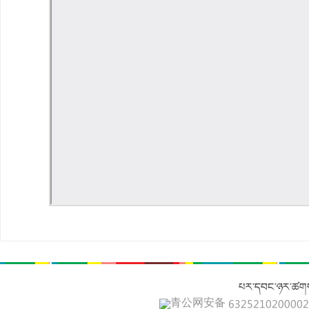
པར་དབང་ཉར་ཚགས
青公网安备 632521020000