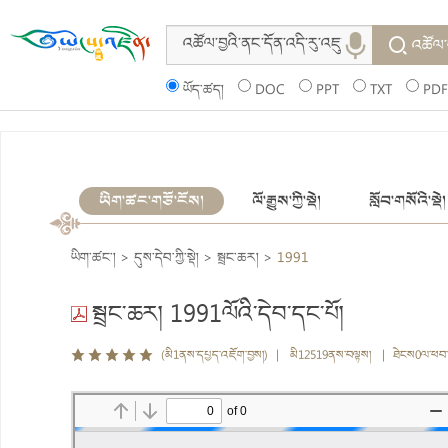
འཚོལ་
ཡོད་ཚད།
DOC
PPT
TXT
PDF
ཡིག་ཚང་གཙོ་ངོས།
ལོ་རྒྱུས་ཀྱི་སྡེ།
སློབ་གསོའི་སྡེ།
ཡིག་ཚང་།
>
དུས་དེབ་ཀྱི་སྡེ།
>
སྦྲང་ཆར།
>
1991
སྦྲང་ཆར། 1991ལོའི་དེབ་དང་པོ།
(མི1ནས་དཔྱད་འཇོག་བྱས།) | མི12519ནས་བལྟས། | ཐེངས0ལ་ཕབ་