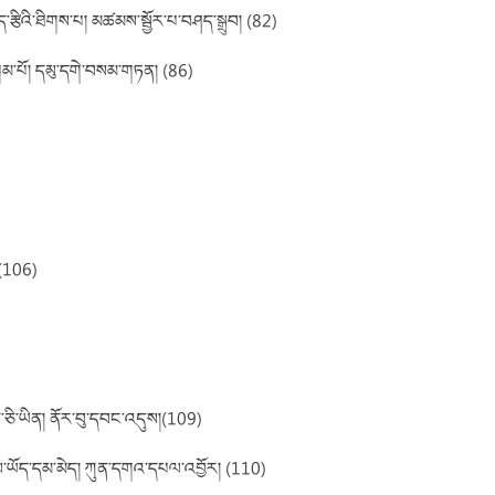
ད་རྩིའི་ཐིགས་པ། མཚམས་སྦྱོར་པ་བཤད་སྒྲུབ། (82)
་སྒམ་པོ། དམུ་དགེ་བསམ་གཏན། (86)
 (106)
ང་དོན་ཅི་ཡིན། ནོར་བུ་དབང་འདུས།(109)
ྲོལ་ཡོད་དམ་མེད། ཀུན་དགའ་དཔལ་འབྱོར། (110)