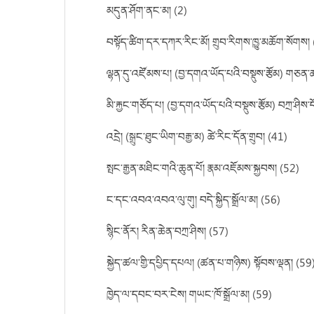
མདུན་ཤོག་ནང་མ། (2)
བསྟོད་ཚིག་དར་དཀར་རིང་མོ། གྲུབ་རིགས་ཁྱུ་མཆོག་སོགས།
ལྷན་དུ་འཛོམས་པ། (བྱ་དགའ་ཡོད་པའི་བསྡུས་རྩོམ) གཅན་ཚའི
མི་རྐྱང་གཅོད་པ། (བྱ་དགའ་ཡོད་པའི་བསྡུས་རྩོམ) བཀྲ་ཤིས་ད
འདྲེ། (སྒྲུང་ཐུང་ཡིག་བརྒྱ་མ) ཚེ་རིང་དོན་གྲུབ། (41)
སྤང་རྒྱན་མཐིང་གའི་ཆུན་པོ། རྣམ་འཇོམས་སྐྱབས། (52)
ང་དང་འབའ་འབའ་ལུ་གུ། བདེ་སྐྱིད་སྒྲོལ་མ། (56)
སྙིང་ནོར། རིན་ཆེན་བཀྲ་ཤིས། (57)
སྐྱེད་ཚལ་གྱི་དཔྱིད་དཔལ། (ཚན་པ་གཉིས) སྟོབས་ལྡན། (59
ཁྱེད་ལ་དབང་བར་ངེས། གཡང་ཁོ་སྒྲོལ་མ། (59)