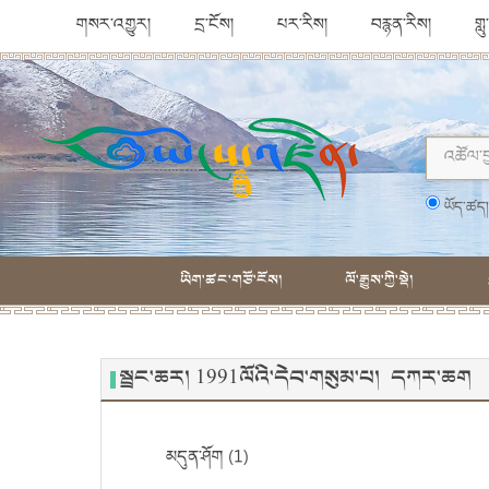
གསར་འགྱུར།
དྲ་ངོས།
པར་རིས།
བརྙན་རིས།
གླ
ཡོད་ཚད
ཡིག་ཚང་གཙོ་ངོས།
ལོ་རྒྱུས་ཀྱི་སྡེ།
སྦྲང་ཆར། 1991ལོའི་དེབ་གསུམ་པ། དཀར་ཆག
མདུན་ཤོག (1)