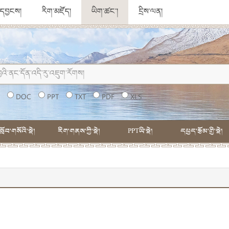
ུ་དབྱངས།
རིག་མཛོད།
ཡིག་ཚང་།
དྲིས་ལན།
།
DOC
PPT
TXT
PDF
XLS
སློབ་གསོའི་སྡེ།
རིག་གནས་ཀྱི་སྡེ།
PPTཡི་སྡེ།
དཔྱད་རྩོམ་གྱི་སྡེ།