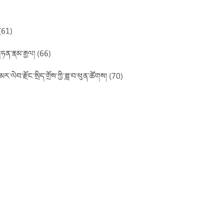
(61)
གཏན་རྣམ་རྒྱལ། (66)
དམར་ལེབ་རྫོང་སྲིད་གྲོས་ཀྱི་ཟླ་བ་ཕུན་ཚོགས། (70)