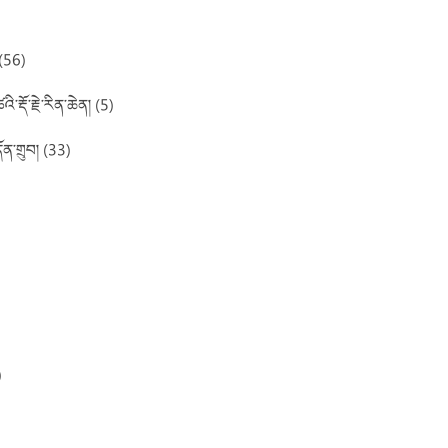
 (56)
་རྡོ་རྗེ་རིན་ཆེན། (5)
ོན་གྲུབ། (33)
)