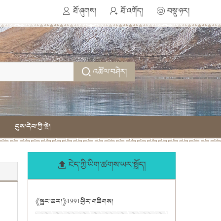
ཐོ་ཞུགས།
ཐོ་འགོད།
བསྡུ་ཉར།
འཚོལ་བཤེར།
དུས་དེབ་ཀྱི་སྡེ།
ངེད་ཀྱི་ཡིག་ཚགས་ཡར་སྤྲོད།
《སྦྲང་ཆར།》1991ཕྱིར་གཟིགས།