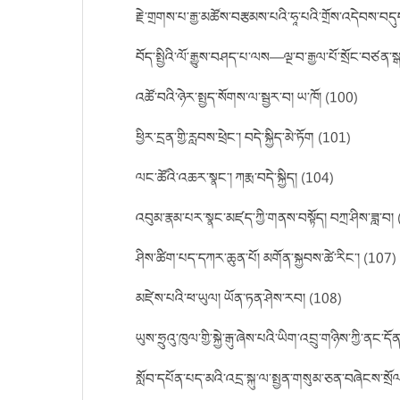
རྗེ་གྲགས་པ་རྒྱ་མཚོས་བརྩམས་པའི་ཧཱ་པའི་གྲོས་འདེབས་བདུ
བོད་སྤྱིའི་ལོ་རྒྱུས་བཤད་པ་ལས—ལྔ་བ་རྒྱལ་པོ་སྲོང་བཙན
འཚོ་བའི་ཉེར་སྤྱད་སོགས་ལ་སྦྱར་བ། ཡ་ཁོ། (100)
ཕྱིར་དྲན་གྱི་རླབས་ཕྲེང་། བདེ་སྐྱིད་མེ་ཏོག (101)
ལང་ཚོའི་འཆར་སྣང་། ཀརྨ་བདེ་སྐྱིད། (104)
འབུམ་རྣམ་པར་སྣང་མཛད་ཀྱི་གནས་བསྟོད། བཀྲ་ཤིས་ཟླ་བ།
ཤིས་ཚིག་པད་དཀར་ཆུན་པོ། མགོན་སྐྱབས་ཚེ་རིང་། (107)
མཛེས་པའི་ཕ་ཡུལ། ཡོན་ཏན་ཤེས་རབ། (108)
ཡུས་ཧྲུའུ་ཁུལ་གྱི་སྐྱེ་རྒུ་ཞེས་པའི་ཡིག་འབྲུ་གཉིས་ཀྱི་ན
སློབ་དཔོན་པད་མའི་འདྲ་སྐུ་ལ་སྤྱན་གསུམ་ཅན་བཞེངས་ས