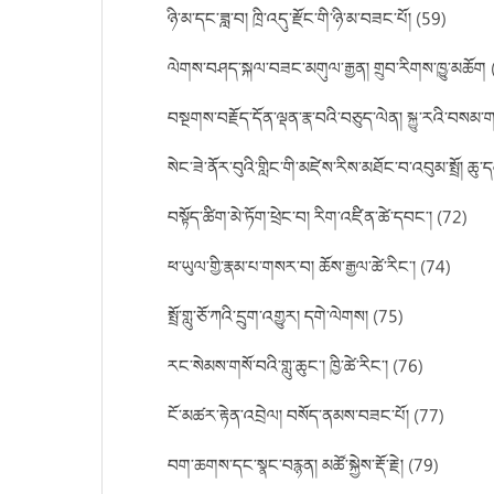
ཉི་མ་དང་ཟླ་བ། ཁྲི་འདུ་རྫོང་གི་ཉི་མ་བཟང་པོ། (59)
ལེགས་བཤད་སྐལ་བཟང་མགུལ་རྒྱན། གྲུབ་རིགས་ཁྱུ་མཆོག 
བསྔགས་བརྗོད་དོན་ལྡན་རྣ་བའི་བཅུད་ལེན། སྐྱུ་རའི་བསམ་
སེང་ཟེ་ནོར་བུའི་གླིང་གི་མཛེས་རིས་མཐོང་བ་འབུམ་སྤྲོ། ཆུ་
བསྟོད་ཚིག་མེ་ཏོག་ཕྲེང་བ། རིག་འཛིན་ཚེ་དབང་། (72)
ཕ་ཡུལ་གྱི་རྣམ་པ་གསར་བ། ཆོས་རྒྱལ་ཚེ་རིང་། (74)
སྤྲོ་གླུ་ཅོ་ཀའི་དྲུག་འགྱུར། དགེ་ལེགས། (75)
རང་སེམས་གསོ་བའི་གླུ་ཆུང་། ཁྱི་ཚེ་རིང་། (76)
ངོ་མཚར་རྟེན་འབྲེལ། བསོད་ནམས་བཟང་པོ། (77)
བག་ཆགས་དང་སྣང་བརྙན། མཚོ་སྐྱེས་རྡོ་རྗེ། (79)