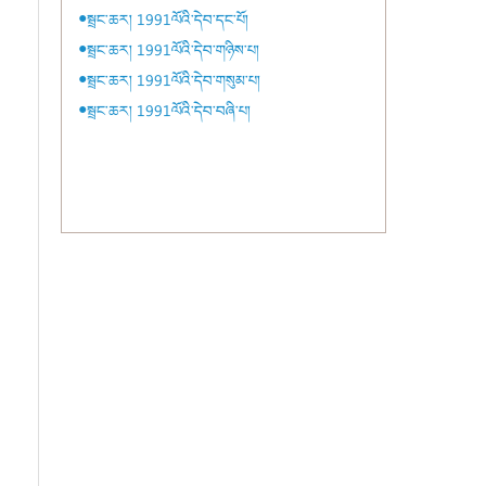
●སྦྲང་ཆར། 1991ལོའི་དེབ་དང་པོ།
●སྦྲང་ཆར། 1991ལོའི་དེབ་གཉིས་པ།
●སྦྲང་ཆར། 1991ལོའི་དེབ་གསུམ་པ།
●སྦྲང་ཆར། 1991ལོའི་དེབ་བཞི་པ།