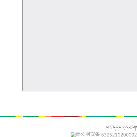
པར་དབང་ཉར་ཚགས
青公网安备 632521020000