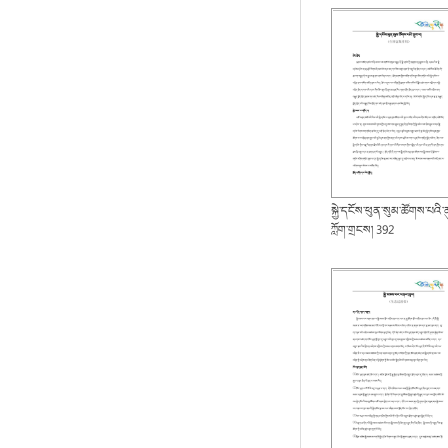
སྐྱེ་དངོས་ཕུན་སུམ་ཚོགས་པའི་
ཀློག་གྲངས། 392