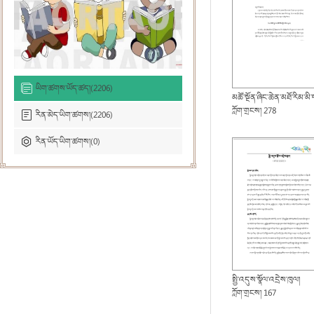
ཡིག་ཚགས་ཡོད་ཚད།(2206)
མཚོ་སྔོན་ཞིང་ཆེན་མཐོ་རིམ་མི་དམངས་ཁྲིམས་ཁང་གི་བྱ་བའི་ས
ཀློག་གྲངས། 278
རིན་མེད་ཡིག་ཚགས།(2206)
རིན་ཡོད་ཡིག་ཚགས།(0)
སྤྱི་འདུས་སྣོལ་འདྲེས་ཁུལ།
ཀློག་གྲངས། 167