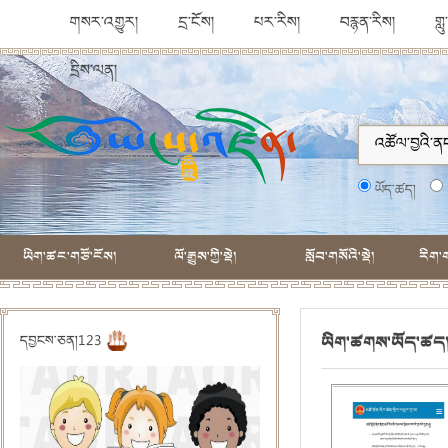
གསར་འགྱུར།
དྲ་ངོས།
པར་རིས།
བརྙན་རིས།
གླ
དྲིས་ལན།
ཡོད་ཚད།
ཡིག་ཚང་གཙོ་ངོས།
ལོ་རྒྱུས་ཀྱི་སྡེ།
སློབ་གསོའི་སྡེ།
རིག་ག
ཡིག་ཚགས་ཡོད་ཚད
དབྱངས་ཅན།123