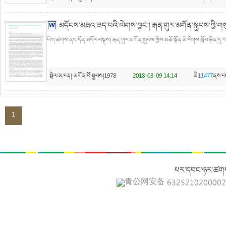
མདོངས་མཐའ་ཟད་པའི་ལེགས་བྱང་། རྒན་གུར་མགོན་སྐྱབས་ཀྱི་ག
ཡིག་ཚགས་ནང་དོན་མདོར་བསྡུས། རྒན་གུར་མགོན་སྐྱབས་ཀྱིས་མཚོ་སྔོན་མི་རིགས་སློབ་ཆེན་དུ
སྤེལ་མཁན།
མགོན་པོ་སྐྱབས།1978
2018-03-09 14:14
མི
11477
ནས་བ
1
པར་དབང་ཉར་ཚགས
青公网安备 632521020000