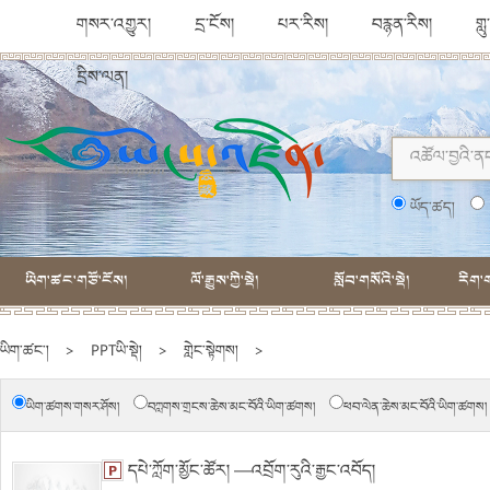
གསར་འགྱུར།
དྲ་ངོས།
པར་རིས།
བརྙན་རིས།
གླ
དྲིས་ལན།
ཡོད་ཚད།
ཡིག་ཚང་གཙོ་ངོས།
ལོ་རྒྱུས་ཀྱི་སྡེ།
སློབ་གསོའི་སྡེ།
རིག་ག
ཡིག་ཚང་།
>
PPTཡི་སྡེ།
>
གླེང་སྟེགས།
>
ཡིག་ཚགས་གསར་ཤོས།
བཀླགས་གྲངས་ཆེས་མང་བོའི་ཡིག་ཚགས།
ཕབ་ལེན་ཆེས་མང་བོའི་ཡིག་ཚགས།
དཔེ་ཀློག་མྱོང་ཚོར། —འབྲོག་རུའི་རྒྱང་འབོད།