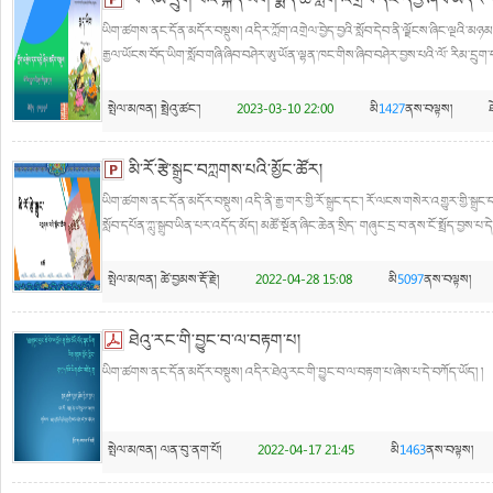
ལོ་རིམ་དྲུག་པའི་སྐད་ཡིག་སྨད་ཆ་ཀློག་འགྲེལ་དང་དབྱེ་ཞིབ་མདོར་བ
ཡིག་ཚགས་ནང་དོན་མདོར་བསྡུས། འདིར་ཀློག་འགྲེལ་བྱེད་བྱའི་སློབ་དེབ་ནི་ལྗོངས་ཞིང་ལྔའི་མཉ
རྒྱལ་ཡོངས་བོད་ཡིག་སློབ་གཞི་ཞིབ་བཤེར་ཨུ་ཡོན་ལྷན་ཁང་གིས་ཞིབ་བཤེར་བྱས་པའི་ལོ་ རིམ་དྲུག་
སྤེལ་མཁན།
སྤྲེའུ་ཚང་།
2023-03-10 22:00
མི
1427
ནས་བལྟས།
མི་རོ་རྩེ་སྒྲུང་བཀླགས་པའི་མྱོང་ཚོར།
ཡིག་ཚགས་ནང་དོན་མདོར་བསྡུས། འདི་ནི་རྒྱ་གར་གྱི་རོ་སྒྲུང་དང་། རོ་ལངས་གསེར་འགྱུར་གྱི་སྒྲ
སློབ་དཔོན་ཀླུ་སྒྲུབ་ཡིན་པར་འདོད་མོད། མཚོ་སྔོན་ཞིང་ཆེན་སྲིད་ གཞུང་དྲ་བ་ནས་ངོ་སྤྲོད་བྱས་པ
སྤེལ་མཁན།
ཚེ་བྱམས་རྡོ་རྗེ།
2022-04-28 15:08
མི
5097
ནས་བལྟས།
ཐེའུ་རང་གི་བྱུང་བ་ལ་བརྟག་པ།
ཡིག་ཚགས་ནང་དོན་མདོར་བསྡུས། འདིར་ཐེའུ་རང་གི་བྱུང་བ་ལ་བརྟག་པ་ཞེས་པ་དེ་བཀོད་ཡོད། །
སྤེལ་མཁན།
ལན་བུ་ནག་པོ།
2022-04-17 21:45
མི
1463
ནས་བལྟས།