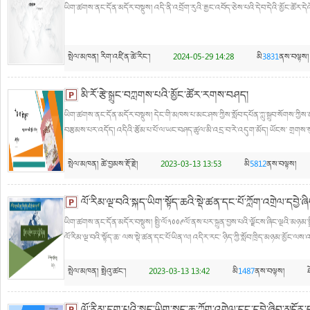
ཡིག་ཚགས་ནང་དོན་མདོར་བསྡུས། འདི་ནི་འབྲོག་རུའི་རྒྱང་འབོད་ཅེས་པའི་དེབ་དེའི་མྱོང་ཚོར་དེའ
སྤེལ་མཁན།
རིག་འཛིན་ཚེ་རིང་།
2024-05-29 14:28
མི
3831
ནས་བལྟས།
མི་རོ་རྩེ་སྒྲུང་བཀླགས་པའི་མྱོང་ཚོར་རགས་བཤད།
ཡིག་ཚགས་ནང་དོན་མདོར་བསྡུས། དེང་གི་མཁས་པ་མང་ཤས་ཀྱིས་སློབ་དཔོན་ཀླུ་སྒྲུབ་སོགས་ཀྱིས་མཛད་ 
བརྩམས་པར་འདོད། འདིའི་རྩོམ་པ་པོ་ལ་ཡང་བཤད་ཚུལ་མི་འདྲ་བ་རེ་འདུག་མོད། ཡོངས་ གྲགས་སུ
སྤེལ་མཁན།
ཚེ་བྱམས་རྡོ་རྗེ།
2023-03-13 13:53
མི
5812
ནས་བལྟས།
ལོ་རིམ་ལྔ་བའི་སྐད་ཡིག་སྟོད་ཆའི་སྡེ་ཚན་དང་པོ་ཀློག་འགྲེལ་དབྱེ་ཞ
ཡིག་ཚགས་ནང་དོན་མདོར་བསྡུས། སྤྱི་ལོ༢༠༠༩ལོ་ནས་པར་སྐྲུན་བྱས་པའི་ལྗོངས་ཞིང་ལྔའི་མཉམ་ས
ལོ་རིམ་ལྔ་བའི་སྟོད་ཆ་ ལས་སྡེ་ཚན་དང་པོ་ཡིན་ལ། འདིར་རང་ ཉིད་ཀྱི་སློབ་ཁྲིད་མཉམ་མྱོང་ལ
སྤེལ་མཁན།
སྤྲེའུ་ཚང་།
2023-03-13 13:42
མི
1487
ནས་བལྟས།