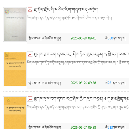
རྫ་སྟོད་རྫོང་གི་ས་མིང་རིག་གནས་བརྡ་འགྲེལ།
ཡིག་ཚགས་ནང་དོན་མདོར་བསྡུས། རྫ་སྟོད་རྫོང་གི་ས་མིང་རིག་གནས་བརྡ་འགྲེལ། །
སྤེལ་མཁན།
མཐེབ་ཐོགས་ཕྲུག
2026-06-24 09:41
མི
350
ནས་བལྟས།
ཐུགས་སྲས་ངག་དབང་བཀྲ་ཤིས་ཀྱི་གསུང་འབུམ། ༢ ཁྲི་ངག་དབང་བཀ
ཡིག་ཚགས་ནང་དོན་མདོར་བསྡུས། ཐུགས་སྲས་ངག་དབང་བཀྲ་ཤིས་ཀྱི་གསུང་འབུམ། ༢ ཁྲི་ངག་དབ
སྤེལ་མཁན།
མཐེབ་ཐོགས་ཕྲུག
2026-06-24 09:38
མི
231
ནས་བལྟས།
ཐུགས་སྲས་ངག་དབང་བཀྲ་ཤིས་ཀྱི་གསུང་འབུམ། ༡ ཀུན་མཁྱེན་རྣམ་
ཡིག་ཚགས་ནང་དོན་མདོར་བསྡུས། ཐུགས་སྲས་ངག་དབང་བཀྲ་ཤིས་ཀྱི་གསུང་འབུམ། ༡ ཀུན་མཁྱེན་
སྤེལ་མཁན།
མཐེབ་ཐོགས་ཕྲུག
2026-06-24 09:38
མི
213
ནས་བལྟས།