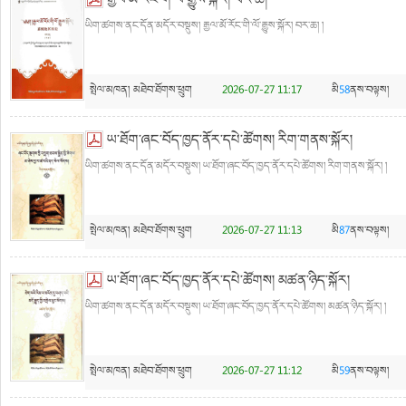
རྒྱལ་མོ་རོང་གི་ལོ་རྒྱུས་སྐོར། བར་ཆ།
ཡིག་ཚགས་ནང་དོན་མདོར་བསྡུས། རྒྱལ་མོ་རོང་གི་ལོ་རྒྱུས་སྐོར། བར་ཆ། །
སྤེལ་མཁན།
མཐེབ་ཐོགས་ཕྲུག
2026-07-27 11:17
མི
58
ནས་བལྟས།
ཡ་ཐོག་ཞང་བོད་ཁྱད་ནོར་དཔེ་ཚོགས། རིག་གནས་སྐོར།
ཡིག་ཚགས་ནང་དོན་མདོར་བསྡུས། ཡ་ཐོག་ཞང་བོད་ཁྱད་ནོར་དཔེ་ཚོགས། རིག་གནས་སྐོར། །
སྤེལ་མཁན།
མཐེབ་ཐོགས་ཕྲུག
2026-07-27 11:13
མི
87
ནས་བལྟས།
ཡ་ཐོག་ཞང་བོད་ཁྱད་ནོར་དཔེ་ཚོགས། མཚན་ཉིད་སྐོར།
ཡིག་ཚགས་ནང་དོན་མདོར་བསྡུས། ཡ་ཐོག་ཞང་བོད་ཁྱད་ནོར་དཔེ་ཚོགས། མཚན་ཉིད་སྐོར། །
སྤེལ་མཁན།
མཐེབ་ཐོགས་ཕྲུག
2026-07-27 11:12
མི
59
ནས་བལྟས།