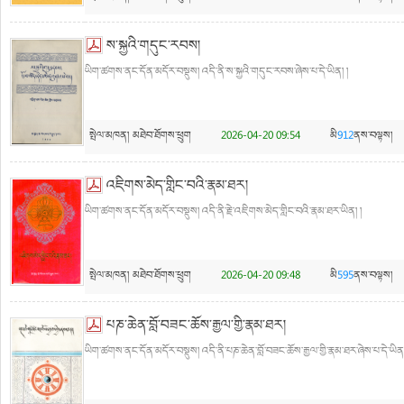
ས་སྐྱའི་གདུང་རབས།
ཡིག་ཚགས་ནང་དོན་མདོར་བསྡུས། འདི་ནི་ས་སྐྱའི་གདུང་རབས་ཞེས་པ་དེ་ཡིན། །
སྤེལ་མཁན།
མཐེབ་ཐོགས་ཕྲུག
2026-04-20 09:54
མི
912
ནས་བལྟས།
འཇིགས་མེད་གླིང་བའི་རྣམ་ཐར།
ཡིག་ཚགས་ནང་དོན་མདོར་བསྡུས། འདི་ནི་རྗེ་འཇིགས་མེད་གླིང་བའི་རྣམ་ཐར་ཡིན། །
སྤེལ་མཁན།
མཐེབ་ཐོགས་ཕྲུག
2026-04-20 09:48
མི
595
ནས་བལྟས།
པཎ་ཆེན་བློ་བཟང་ཆོས་རྒྱལ་གྱི་རྣམ་ཐར།
ཡིག་ཚགས་ནང་དོན་མདོར་བསྡུས། འདི་ནི་པཎ་ཆེན་བློ་བཟང་ཆོས་རྒྱལ་གྱི་རྣམ་ཐར་ཞེས་པ་དེ་ཡིན།