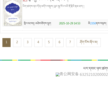
ཡིག་ཚགས་ནང་དོན་མདོར་བསྡུས། ལྕང་སྐྱ་རོལ་པའི་རྡོ་རྗེའི་རྣམ་ཐར། །
སྤེལ་མཁན།
མཐེབ་ཐོགས་ཕྲུག
2025-10-29 14:53
མི
2350
ནས་བལྟས།
1
2
3
4
5
6
7
ཤོག་ངོས་ཞོལ་མ།
པར་དབང་ཉར་ཚགས
青公网安备 632521020000