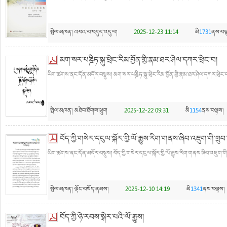
སྤེལ་མཁན།
འབའ་བ་བདུད་འདུལ།
2025-12-23 11:14
མི
1731
ནས་བལ
མག་སར་པཎྜིཏ་སྐུ་ཕྲེང་རིམ་བྱོན་གྱི་རྣམ་ཐར་ཤེལ་དཀར་ཕྲེང་བ།
ཡིག་ཚགས་ནང་དོན་མདོར་བསྡུས། མག་སར་པཎྜིཏ་སྐུ་ཕྲེང་རིམ་བྱོན་གྱི་རྣམ་ཐར་ཤེལ་དཀར་ཕྲེང་བ
སྤེལ་མཁན།
མཐེབ་ཐོགས་ཕྲུག
2025-12-22 09:31
མི
1154
ནས་བལྟས།
བོད་ཀྱི་གསེར་དངུལ་སྐོར་གྱི་ལོ་རྒྱུས་རིག་གནས་ཞིབ་འཇུག་གི་གྲ
ཡིག་ཚགས་ནང་དོན་མདོར་བསྡུས། བོད་ཀྱི་གསེར་དངུལ་སྐོར་གྱི་ལོ་རྒྱུས་རིག་གནས་ཞིབ་འཇུག་གི་
སྤེལ་མཁན།
ལྡོང་བསོད་ནམས།
2025-12-10 14:19
མི
1341
ནས་བལྟས།
བོད་ཀྱི་ཉེ་རབས་སྒེར་པའི་ལོ་རྒྱུས།