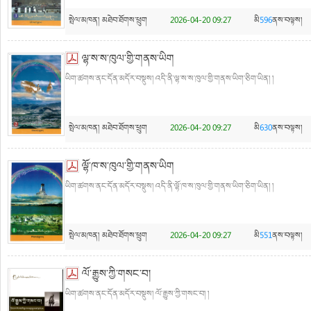
སྤེལ་མཁན།
མཐེབ་ཐོགས་ཕྲུག
2026-04-20 09:27
མི
596
ནས་བལྟས།
ལྷ་ས་ས་ཁུལ་གྱི་གནས་ཡིག
ཡིག་ཚགས་ནང་དོན་མདོར་བསྡུས། འདི་ནི་ལྷ་ས་ས་ཁུལ་གྱི་གནས་ཡིག་ཅིག་ཡིན། །
སྤེལ་མཁན།
མཐེབ་ཐོགས་ཕྲུག
2026-04-20 09:27
མི
630
ནས་བལྟས།
ལྷོ་ཁ་ས་ཁུལ་གྱི་གནས་ཡིག
ཡིག་ཚགས་ནང་དོན་མདོར་བསྡུས། འདི་ནི་ལྷོ་ཁ་ས་ཁུལ་གྱི་གནས་ཡིག་ཅིག་ཡིན། །
སྤེལ་མཁན།
མཐེབ་ཐོགས་ཕྲུག
2026-04-20 09:27
མི
551
ནས་བལྟས།
ལོ་རྒྱུས་ཀྱི་གསང་བ།
ཡིག་ཚགས་ནང་དོན་མདོར་བསྡུས། ལོ་རྒྱུས་ཀྱི་གསང་བ། །