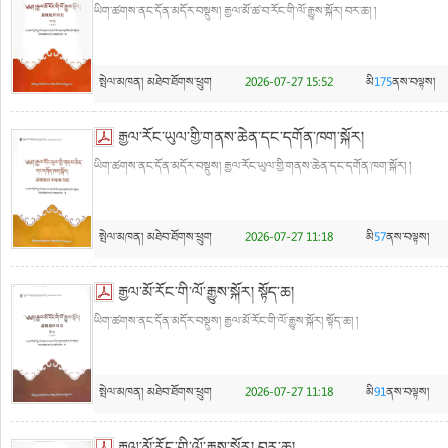
ཡིག་ཚགས་ནང་དོན་མདོར་བསྡུས། རྒྱལ་མོ་ཚ་བ་རོང་གི་ལོ་རྒྱུས་སྐོར། བར་ཆ། །
སྤེལ་མཁན།
མཐེབ་ཐོགས་ཕྲུག
2026-07-27 15:52
མི
175
ནས་བལྟས།
རྒྱལ་རོང་ཡུལ་གྱི་གནས་ཆེན་དང་དགོན་ཁག་སྐོར།
ཡིག་ཚགས་ནང་དོན་མདོར་བསྡུས། རྒྱལ་རོང་ཡུལ་གྱི་གནས་ཆེན་དང་དགོན་ཁག་སྐོར། །
སྤེལ་མཁན།
མཐེབ་ཐོགས་ཕྲུག
2026-07-27 11:18
མི
57
ནས་བལྟས།
རྒྱལ་མོ་རོང་གི་ལོ་རྒྱུས་སྐོར། སྟོད་ཆ།
ཡིག་ཚགས་ནང་དོན་མདོར་བསྡུས། རྒྱལ་མོ་རོང་གི་ལོ་རྒྱུས་སྐོར། སྟོད་ཆ། །
སྤེལ་མཁན།
མཐེབ་ཐོགས་ཕྲུག
2026-07-27 11:18
མི
91
ནས་བལྟས།