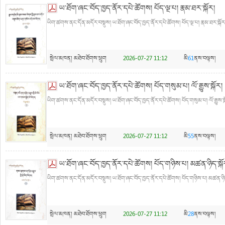
ཡ་ཐོག་ཞང་བོད་ཁྱད་ནོར་དཔེ་ཚོགས། པོད་ལྔ་པ། རྣམ་ཐར་སྐོར།
ཡིག་ཚགས་ནང་དོན་མདོར་བསྡུས། ཡ་ཐོག་ཞང་བོད་ཁྱད་ནོར་དཔེ་ཚོགས། པོད་ལྔ་པ། རྣམ་ཐར་སྐོར།
སྤེལ་མཁན།
མཐེབ་ཐོགས་ཕྲུག
2026-07-27 11:12
མི
61
ནས་བལྟས།
ཡ་ཐོག་ཞང་བོད་ཁྱད་ནོར་དཔེ་ཚོགས། པོད་གསུམ་པ། ལོ་རྒྱུས་སྐོར།
ཡིག་ཚགས་ནང་དོན་མདོར་བསྡུས། ཡ་ཐོག་ཞང་བོད་ཁྱད་ནོར་དཔེ་ཚོགས། པོད་གསུམ་པ། ལོ་རྒྱུས་སྐ
སྤེལ་མཁན།
མཐེབ་ཐོགས་ཕྲུག
2026-07-27 11:12
མི
55
ནས་བལྟས།
ཡ་ཐོག་ཞང་བོད་ཁྱད་ནོར་དཔེ་ཚོགས། པོད་གཉིས་པ། མཚན་ཉིད་སྐོ
ཡིག་ཚགས་ནང་དོན་མདོར་བསྡུས། ཡ་ཐོག་ཞང་བོད་ཁྱད་ནོར་དཔེ་ཚོགས། པོད་གཉིས་པ། མཚན་ཉིད་
སྤེལ་མཁན།
མཐེབ་ཐོགས་ཕྲུག
2026-07-27 11:12
མི
28
ནས་བལྟས།