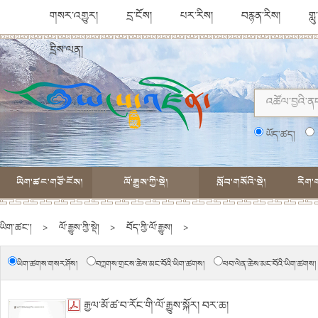
གསར་འགྱུར།
དྲ་ངོས།
པར་རིས།
བརྙན་རིས།
གླ
དྲིས་ལན།
ཡོད་ཚད།
ཡིག་ཚང་གཙོ་ངོས།
ལོ་རྒྱུས་ཀྱི་སྡེ།
སློབ་གསོའི་སྡེ།
རིག་ག
ཡིག་ཚང་།
>
ལོ་རྒྱུས་ཀྱི་སྡེ།
>
བོད་ཀྱི་ལོ་རྒྱུས།
>
ཡིག་ཚགས་གསར་ཤོས།
བཀླགས་གྲངས་ཆེས་མང་བོའི་ཡིག་ཚགས།
ཕབ་ལེན་ཆེས་མང་བོའི་ཡིག་ཚགས།
རྒྱལ་མོ་ཚ་བ་རོང་གི་ལོ་རྒྱུས་སྐོར། བར་ཆ།