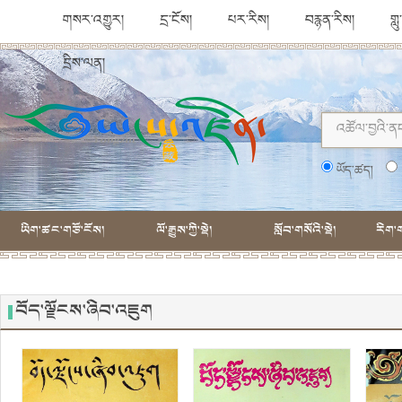
གསར་འགྱུར།
དྲ་ངོས།
པར་རིས།
བརྙན་རིས།
གླ
དྲིས་ལན།
ཡོད་ཚད།
ཡིག་ཚང་གཙོ་ངོས།
ལོ་རྒྱུས་ཀྱི་སྡེ།
སློབ་གསོའི་སྡེ།
རིག་ག
བོད་ལྗོངས་ཞིབ་འཇུག