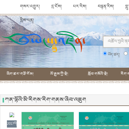
གསར་འགྱུར།
དྲ་ངོས།
པར་རིས།
བརྙན་རིས།
གླ
དྲིས་ལན།
ཡོད་ཚད།
ཡིག་ཚང་གཙོ་ངོས།
ལོ་རྒྱུས་ཀྱི་སྡེ།
སློབ་གསོའི་སྡེ།
རིག་ག
ཀན་ལྷོའི་མི་རིགས་རིག་གནས་ཞིབ་འཇུག
2017ལོ།