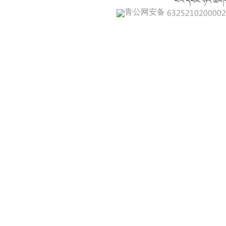
པར་དབང་ཉར་ཚགས
青公网安备 632521020000