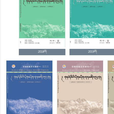
2018ལོ།
2019ལོ།