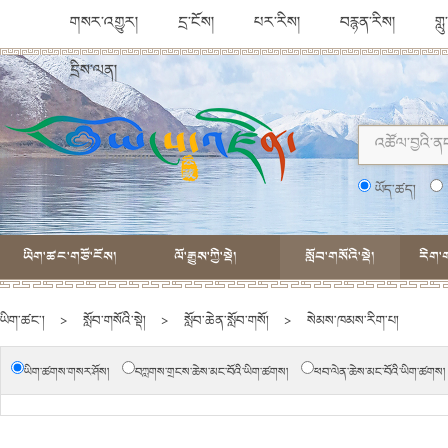
གསར་འགྱུར།
དྲ་ངོས།
པར་རིས།
བརྙན་རིས།
གླ
དྲིས་ལན།
ཡོད་ཚད།
ཡིག་ཚང་གཙོ་ངོས།
ལོ་རྒྱུས་ཀྱི་སྡེ།
སློབ་གསོའི་སྡེ།
རིག་ག
ཡིག་ཚང་།
>
སློབ་གསོའི་སྡེ།
>
སློབ་ཆེན་སློབ་གསོ།
>
སེམས་ཁམས་རིག་པ།
ཡིག་ཚགས་གསར་ཤོས།
བཀླགས་གྲངས་ཆེས་མང་བོའི་ཡིག་ཚགས།
ཕབ་ལེན་ཆེས་མང་བོའི་ཡིག་ཚགས།