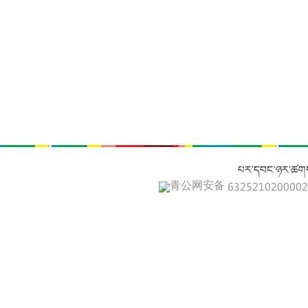
པར་དབང་ཉར་ཚགས
青公网安备 632521020000